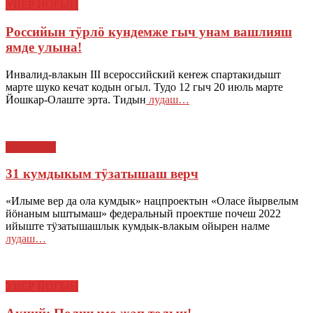
УВЕР ЙОГЫН
Российын тӱрлӧ кундемже гыч унам вашлияш
ямде улына!
Инвалид-влакын III всероссийский кеҥеж спартакидышт
марте шуко кечат кодын огыл. Тудо 12 гыч 20 июль марте
Йошкар-Олаште эрта. Тидын
лудаш…
нацпроект
31 кумдыкым тӱзатышаш верч
«Илыме вер да ола кумдык» нацпроектын «Оласе йырвелым
йӧнаным ыштымаш» федеральный проектше почеш 2022
ийыште тӱзатышашлык кумдык-влакым ойырен налме
лудаш…
УВЕР ЙОГЫН