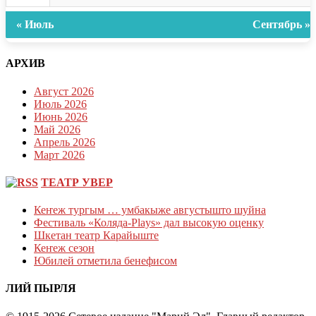
« Июль
Сентябрь »
АРХИВ
Август 2026
Июль 2026
Июнь 2026
Май 2026
Апрель 2026
Март 2026
ТЕАТР УВЕР
Кеҥеж тургым … умбакыже августышто шуйна
Фестиваль «Коляда-Plays» дал высокую оценку
Шкетан театр Карайыште
Кеҥеж сезон
Юбилей отметила бенефисом
ЛИЙ ПЫРЛЯ