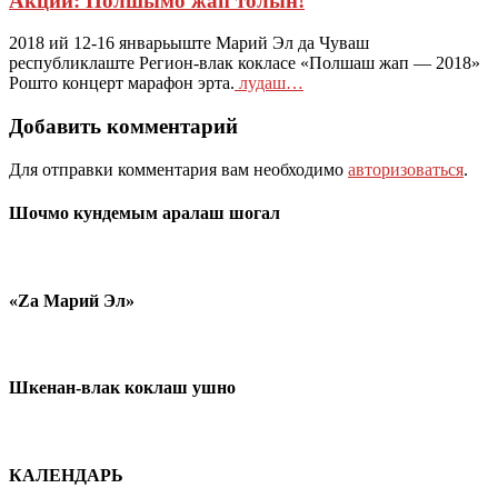
Акций: Полшымо жап толын!
2018 ий 12-16 январьыште Марий Эл да Чуваш
республиклаште Регион-влак кокласе «Полшаш жап — 2018»
Рошто концерт марафон эрта.
лудаш…
Добавить комментарий
Для отправки комментария вам необходимо
авторизоваться
.
Шочмо кундемым аралаш шогал
«Zа Марий Эл»
Шкенан-влак коклаш ушно
КАЛЕНДАРЬ