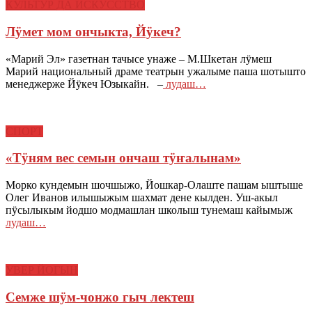
КУЛЬТУР ДА ИСКУССТВО
Лӱмет мом ончыкта, Йӱкеч?
«Марий Эл» газетнан тачысе унаже – М.Шкетан лӱмеш
Марий национальный драме театрын ужалыме паша шотышто
менеджерже Йӱкеч Юзыкайн. –
лудаш…
СПОРТ
«Тӱням вес семын ончаш тӱҥалынам»
Морко кундемын шочшыжо, Йошкар-Олаште пашам ыштыше
Олег Иванов илышыжым шахмат дене кылден. Уш-акыл
пӱсылыкым йодшо модмашлан школыш тунемаш кайымыж
лудаш…
УВЕР ЙОГЫН
Семже шӱм-чонжо гыч лектеш