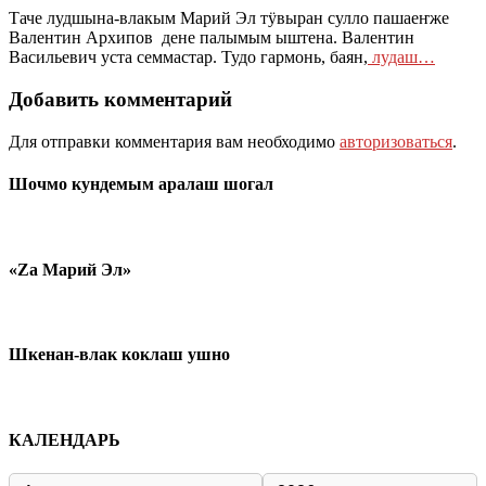
Таче лудшына-влакым Марий Эл тӱвыран сулло пашаеҥже
Валентин Архипов дене палымым ыштена. Валентин
Васильевич уста семмастар. Тудо гармонь, баян,
лудаш…
Добавить комментарий
Для отправки комментария вам необходимо
авторизоваться
.
Шочмо кундемым аралаш шогал
«Zа Марий Эл»
Шкенан-влак коклаш ушно
КАЛЕНДАРЬ