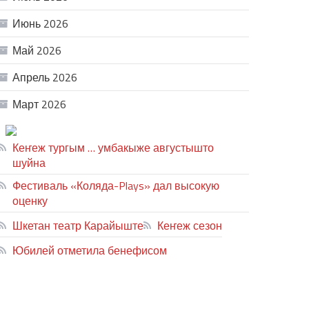
Июнь 2026
Май 2026
Апрель 2026
Март 2026
ТЕАТР УВЕР
Кеҥеж тургым … умбакыже августышто
шуйна
Фестиваль «Коляда-Plays» дал высокую
оценку
Шкетан театр Карайыште
Кеҥеж сезон
Юбилей отметила бенефисом
ЛИЙ ПЫРЛЯ