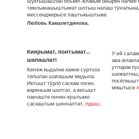
шуктышашлан объект-влакым ойырен налме 
темлымашыштымат шотыш налаш тӱҥалына, 
мессенджерысе лаштыкыштыже.
Любовь Камалетдинова.
ЛУДАШ ТЕМЛЕНА:
Киярымат, поҥгымат…
У ий сала
шапашлат!
ава-влакл
утларак п
Кеҥеж кыдалне кажне суртоза
шижалтеш,
телылан шапашым ямдыла.
посёлкышт
Иктышт тӱрлӧ саскам поген,
кевытысе
л
вареньым шолтат, а весышт
пакчаште ончен-куштымо
саскаштым шинчалтат,
лудаш…