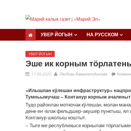
УВЕР ЙОГЫН
НА РУССКОМ
УВЕР ЙОГЫН
Эше ик корным тӧрлатен
17.09.2025
Любовь Камалетдинова
Комме
«Илышлан кӱлешан и
нфраструктур» нацпро
Тумньымучаш – Коҥганур корным ачаленыт
Тудо районлан моткочак кӱлешан, молан ма
дене еҥ-влак фельдшер-акушер пунктыш, я
Коҥганур школыш коштыт.
– Тыге ме республикысе корнылам тӧрлатым