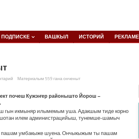
ПОДПИСКЕ
ВАШКЫЛ
ИСТОРИЙ
РЕКЛАМЕ
ыт
нтарий
Материалым 559 гана онченыт
ект почеш Кужэҥер районышто Йорош –
.
наш гын икмыняр илымемым уша. Адакшым тиде корно
л шотан илем администрацийыш, тунемше-шамыч
е пашам умбакыже шуена. Ончыкыжым ты пашам