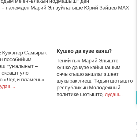
годым ме еҥ-влакын йодмашышт ден
– палемден Марий Эл вуйлатыше Юрий Зайцев МАХ
Кушко да кузе каяш?
м: Кужэҥер Самырык
ан пособийым
Тений гыч Марий Элыште
уаш тӱҥалыныт –
кушко да кузе кайышашым
 оксашт уло,
ончыктышо аншлаг эшеат
о «Лёд и пламень»
шукырак лиеш. Тидын шотышто
удаш…
республикын Молодежный
политике шотышто,
лудаш…