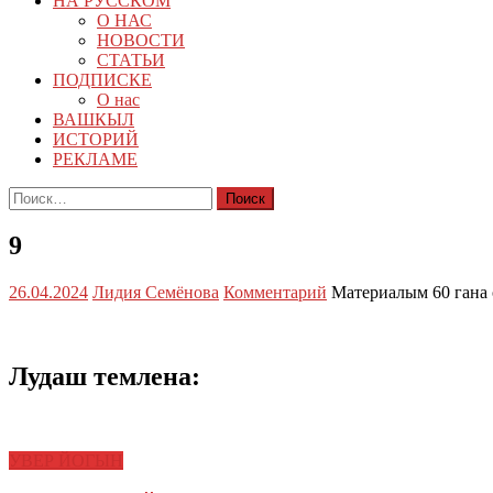
НА РУССКОМ
О НАС
НОВОСТИ
СТАТЬИ
ПОДПИСКЕ
О нас
ВАШКЫЛ
ИСТОРИЙ
РЕКЛАМЕ
Найти:
9
26.04.2024
Лидия Семёнова
Комментарий
Материалым 60 гана
Лудаш темлена:
УВЕР ЙОГЫН