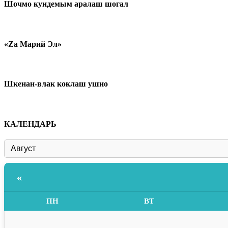
Шочмо кундемым аралаш шогал
«Zа Марий Эл»
Шкенан-влак коклаш ушно
КАЛЕНДАРЬ
«
ПН
ВТ