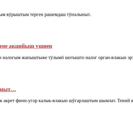
тым вӱрыштым терген рашемдаш тӱҥалыныт.
рыме акцийыш ушнен
н налогым жапыштыже тӱлымӧ шотышто налог орган-влакын эр
маныт…
ак акрет финн-угор калык-влакын шӱгарлаштым шымлат. Тений