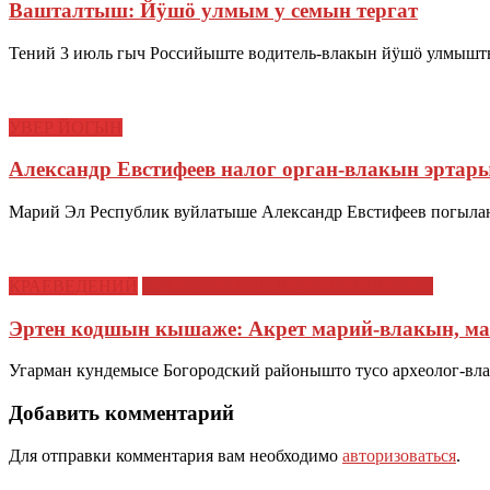
Вашталтыш: Йӱшӧ улмым у семын тергат
Тений 3 июль гыч Российыште водитель-влакын йӱшӧ улмыш
УВЕР ЙОГЫН
Александр Евстифеев налог орган-влакын эрта
Марий Эл Республик вуйлатыше Александр Евстифеев погыла
КРАЕВЕДЕНИЙ
ЭРТЫШ ИЛЫШ ДА КРАЕВЕДЕНИЙ
Эртен кодшын кышаже: Акрет марий-влакын, 
Угарман кундемысе Богородский районышто тусо археолог-вл
Добавить комментарий
Для отправки комментария вам необходимо
авторизоваться
.