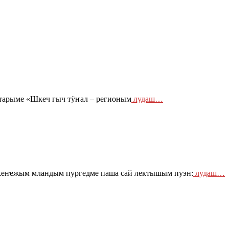
тарыме «Шкеч гыч тӱҥал – регионым
лудаш…
 кеҥежым мландым пургедме паша сай лектышым пуэн:
лудаш…