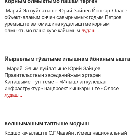
Корным олмыктымо пашам терген
Марий Эл вуйлатыше Юрий Зайцев Йошкар-Оласе
объект-влакым ончен савырнымыж годым Петров
уремыште автомашина кудалыштме корным
олмыктымо паша кузе кайымым
лудаш…
Йырвелым тӱзатыме илышнам йӧнаным ышта
Марий Элым вуйлатыше Юрий Зайцев
Правительствын заседанийжым эртарен.
Каҥашыме тӱҥ теме – «Илышлан кӱлешан
инфраструктур» нацпроект кышкарыште «Оласе
лудаш…
Келшымашым таптыше модыш
Кодшо кечылаште С.Г.Чавайн лӱмеш национальный