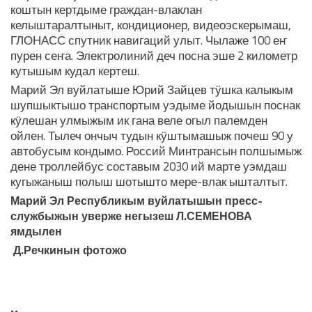
коштын кертдыме граждан-влаклан
келыштаралтыныт, кондиционер, видеоэскерымаш,
ГЛОНАСС спутник навигаций улыт. Чылаже 100 еҥ
пурен сеҥа. Электролиний деч посна эше 2 километр
кутышым кудал кертеш.
Марий Эл вуйлатыше Юрий Зайцев тӱшка калыкым
шупшыктышо транспортым уэдыме йодышын поснак
кӱлешан улмыжым ик гана веле огыл палемден
ойлен. Тылеч ончыч тудын кӱштымашыж почеш 90 у
автобусым кондымо. Россий Минтрансын полшымыж
дене троллейбус составым 2030 ий марте уэмдаш
кугыжаныш полыш шотышто мере-влак ышталтыт.
Марий Эл Республикым вуйлатышын
пресс-
службыжын уверже негызеш
Л.СЕМЕНОВА
ямдылен
Д.Речкинын фотожо
ЛУДАШ ТЕМЛЕНА: