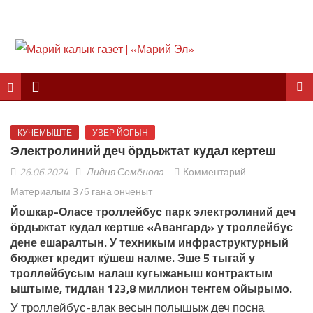
КУЧЕМЫШТЕ
УВЕР ЙОГЫН
Электролиний деч ӧрдыжтат кудал кертеш
26.06.2024
Лидия Семёнова
Комментарий
Материалым 376 гана онченыт
Йошкар-Оласе троллейбус парк электролиний деч
ӧрдыжтат кудал кертше «Авангард» у троллейбус
дене ешаралтын. У техникым инфраструктурный
бюджет кредит кӱшеш налме. Эше 5 тыгай у
троллейбусым налаш кугыжаныш контрактым
ыштыме, тидлан 123,8 миллион теҥгем ойырымо.
У троллейбус-влак весын полышыж деч посна