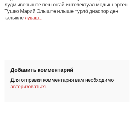
лудмыверыште пеш оҥай интелектуал модыш эртен.
Тушко Марий Элыште илыше тӱрлӧ диаспор ден
калыкле
лудаш…
Добавить комментарий
Для отправки комментария вам необходимо
.
авторизоваться
ШОЧМО КУНДЕМЫМ АРАЛАШ ШОГАЛ
«ZА МАРИЙ ЭЛ»
ШКЕНАН-ВЛАК КОКЛАШ УШНО