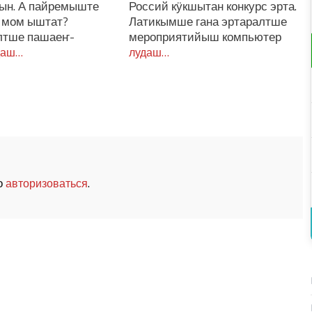
ын. А пайремыште
Россий кӱкшытан конкурс эрта.
к мом ыштат?
Латикымше гана эртаралтше
тше пашаеҥ-
мероприятийыш компьютер
даш…
лудаш…
о
.
авторизоваться