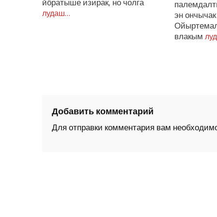
йӧратыше изирак, но чолга
палемдалт
лудаш…
эн ончыча
Ойыртемал
влакым
лу
Добавить комментарий
Для отправки комментария вам необходим