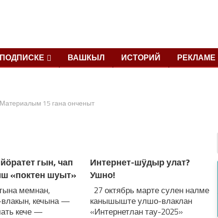
ПОДПИСКЕ
ВАШКЫЛ
ИСТОРИЙ
РЕКЛАМЕ
Материалым 15 гана онченыт
йӧратет гын, чап
Интернет-шӱдыр улат?
ыш «поктен шуыт»
Ушно!
тына мемнан,
27 октябрь марте сулен налме
-влакын, кечына —
канышыште улшо-влаклан
чать кече —
«Интернетлан тау-2025»