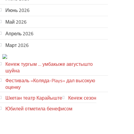
Июнь 2026
Май 2026
Апрель 2026
Март 2026
ТЕАТР УВЕР
Кеҥеж тургым … умбакыже августышто
шуйна
Фестиваль «Коляда-Plays» дал высокую
оценку
Шкетан театр Карайыште
Кеҥеж сезон
Юбилей отметила бенефисом
ЛИЙ ПЫРЛЯ