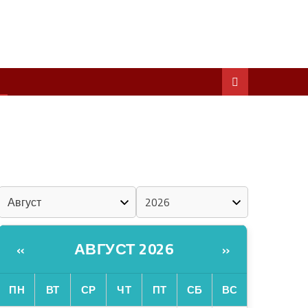
ШКЕНАН КОКЛАШ УШНО
ШОЧМО КУНДЕМЫМ АРАЛАШ ШОГАЛ
«ZА МАРИЙ ЭЛ»
ШКЕНАН-ВЛАК КОКЛАШ УШНО
КАЛЕНДАРЬ
АВГУСТ 2026
«
»
ПН
ВТ
СР
ЧТ
ПТ
СБ
ВС