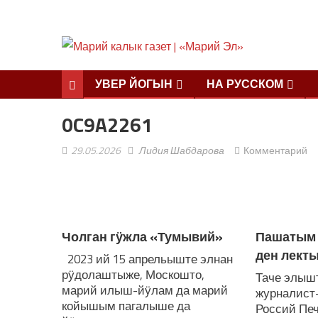
УВЕР ЙОГЫН
НА РУССКОМ
0C9A2261
29.05.2026
Лидия Шабдарова
Комментарий
ЛУДАШ ТЕМЛЕНА:
Чолган гӱжла «Тумывий»
Пашатым 
ден лект
2023 ий 15 апрельыште элнан
рӱдолаштыже, Москошто,
Таче элыш
марий илыш-йӱлам да марий
журналист
койышым пагалыше да
Россий Пе