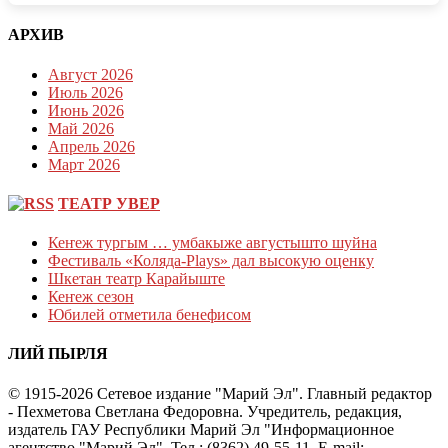
АРХИВ
Август 2026
Июль 2026
Июнь 2026
Май 2026
Апрель 2026
Март 2026
ТЕАТР УВЕР
Кеҥеж тургым … умбакыже августышто шуйна
Фестиваль «Коляда-Plays» дал высокую оценку
Шкетан театр Карайыште
Кеҥеж сезон
Юбилей отметила бенефисом
ЛИЙ ПЫРЛЯ
© 1915-2026 Сетевое издание "Марий Эл". Главный редактор
- Пехметова Светлана Федоровна. Учредитель, редакция,
издатель ГАУ Республики Марий Эл "Информационное
агентство "Марий Эл". Тел.: (8362) 49-55-11. E-mail: