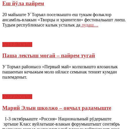
Еш йӱла пайрем
20 майыште У Торъял поселкышто еш тукым фольклор
ансамбль-влакын «Творцы и хранители» фестивальышт лиеш.
Тудым республикысе калык усталык да
лудаш…
УВЕР ЙОГЫН
Паша лектыш могай – пайрем тугай
У Торъял районысо «Первый май» колхозышто ялозанлык
пашаеҥын кечыжым моло ийласе семынак теният кумдан
палемденыт.
УВЕР ЙОГЫН
Марий Элын школжо – ончыл радамыште
1-3 октябрьыште «Россия» Национальный рӱдерыште
эртыше Класс вуйлатыше-влакын форумыштышт сентябрь