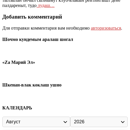
тылзылан ончыл сылнымут клуб-влакын рейтингышт дене
палдареныт, тудо
лудаш…
Добавить комментарий
Для отправки комментария вам необходимо
авторизоваться
.
Шочмо кундемым аралаш шогал
«Zа Марий Эл»
Шкенан-влак коклаш ушно
КАЛЕНДАРЬ