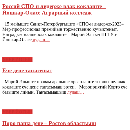
Россий СПО-н лидерже-влак коклаште –
Йошкар-Оласе Аграрный колледж
15 майыште Санкт-Петербургышто «СПО-н лидерже-2023»
Мер-профессионал премийын торжественно кучыктеныт.
Наградым налше-влак коклаште – Марий Эл гыч ПГТУ-н
Йошкар-Оласе
лудаш…
УВЕР ЙОГЫН
Ече дене таҥасеныт
Марий Элыште правам аралыше органлаште тыршыше-влак
коклаште ече дене таҥасымаш эртен. Мероприятий Корто ече
базыште лийын. Таҥасымашыш
лудаш…
УВЕР ЙОГЫН
Поро паша дене – Ростов областьыш