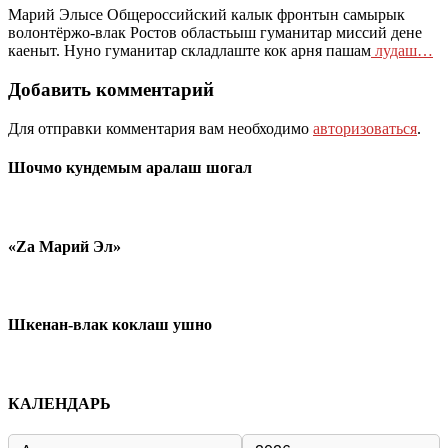
Марий Элысе Общероссийский калык фронтын самырык
волонтёржо-влак Ростов областьыш гуманитар миссий дене
каеныт. Нуно гуманитар складлаште кок арня пашам
лудаш…
Добавить комментарий
Для отправки комментария вам необходимо
авторизоваться
.
Шочмо кундемым аралаш шогал
«Zа Марий Эл»
Шкенан-влак коклаш ушно
КАЛЕНДАРЬ