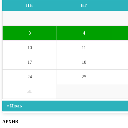
ПН
ВТ
3
4
10
11
17
18
24
25
31
« Июль
АРХИВ