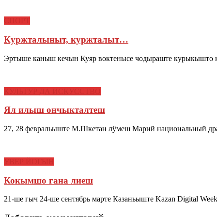
СПОРТ
Куржталыныт, куржталыт…
Эртыше каныш кечын Куяр воктенысе чодыраште курыкышто
КУЛЬТУР ДА ИСКУССТВО
Ял илыш ончыкталтеш
27, 28 февральыште М.Шкетан лӱмеш Марий национальный др
УВЕР ЙОГЫН
Кокымшо гана лиеш
21-ше гыч 24-ше сентябрь марте Казаньыште Kazan Digital Wee