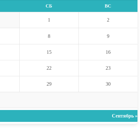
СБ
ВС
1
2
8
9
15
16
22
23
29
30
Сентябрь »