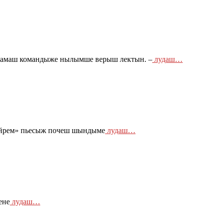
рамаш командыже нылымше верыш лектын. –
лудаш…
пайрем» пьесыж почеш шындыме
лудаш…
ене
лудаш…