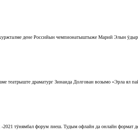
 куржталме дене Российын чемпионатыштыже Марий Элын ӱды
аме театрыште драматург Зинаида Долгован возымо «Эрла ял 
k -2021 тӱнямбал форум лиеш. Тудым офлайн да онлайн формат д