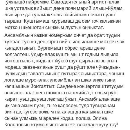
гӱжлышӧ пайремже. Самодеятельный артист-влак
шке усталык вийышт дене поян марий илыш-йӱлам,
лывырге да тунамак чолга койышым почын пуаш
тыршат. Куштымаш, мурымаш да сем гоч калыкнан
моткоч шкешотан сынжым луктын ончыктат.
Ансамбльын кажне номержым ончет да ӧрат: тудын
тӱжвал тӱсшӧ ден кӧргӧ вий сылнылыкше моткоч чак
кылдалтыныт. Вургемышт сӧрастарыш дене
волгалтеш, ӱдыр-влак куштымышт годым лывыла
чоҥештылыт, кидышт йӱксӧ шулдырла лывыргын
модеш, рвезе-влакын рӱшт да рӱшт але чӱчкыдын-
чӱчкыдын тавалтымышт путырак сымыстара, чоныш
логалше муро-влак ансамбльлан шкаланже гына
келшышын йоҥгалтыт. Сандене концертлаштетудым
ончышо-влак пеш шокшын вашлийыт, совым рӱж
кырат, уэш да уэш лекташ ӱжыт. Ансамбльлан эше
ик гана акым пуэн, тыге каласем: тудо тӱвыранам
вияҥда, кугезе вожым пагалаш да калыкнан шке
сынан улмыжым арален кодаш полша. Элина
Кольцовын «тумо лыштышыже-влаклан» кугу тау!