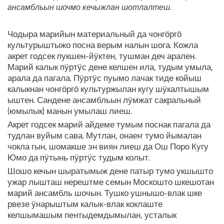
ансамбльын шочмо кечыжлан шотлалтеш.
Чодыра марийын материальный да чонгӧргӧ
культурыштыжо посна верым налын шога. Кожла
акрет годсек пукшен-йӱктен, тушман деч арален.
Марий калык пӱртӱс дене келшен ила, тудым умыла,
арала да пагала. Пӱртӱс пуымо лачак тиде койыш
калыкнан чонгӧргӧ культуржылан кугу шӱкалтышым
ыштен. Сандене ансамбльын лӱмжат сакральный
(юмылык) манын умылаш лиеш.
Акрет годсек марий айдеме тумым поснак пагала да
тудлан вуйым сава. Мутлан, онаеҥ тумо йымалан
чокла гын, шомакше эн виян лиеш да Ош Поро Кугу
Юмо да пӱтынь пӱртӱс тудым колыт.
Шошо кечын шыратымыж дене патыр тумо укшышто
ужар лышташ нерештме семын Москошто шкешотан
марий ансамбль шочын. Тушко ушнышо-влак шке
рвезе ӱнарыштым калык-влак коклаште
келшымашым пеҥгыдемдымылан, усталык