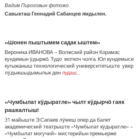
Вадим Пироговын фотожо.
Савыкташ Геннадий Сабанцев ямдылен.
ЛУДАШ ТЕМЛЕНА:
«Шонен пыштымем садак ыштем»
Вероника ИВАНОВА – Волжский район Корамас
кундемын ӱдыржӧ. Тудо моткоч чолга. Юл кундемысе
кугыжаныш технологический университетыште увер
лӱдыкшыдымылык ден
лудаш…
«Чумбылат кӱдыратле» чылт кӱдырчӧ гаяк
рашкалтыш!
31 майыште Э.Сапаев лӱмеш опер да балет
академический театрыште «Чумбылат кӱдыратле» –
«Чумбылат могучий» мистерийын премьерже