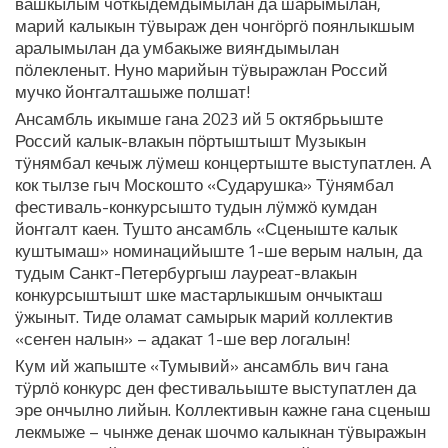
вашкылым чоткыдемдымылан да шарымылан,
марий калыкын тӱвыраж ден чонгӧргӧ поянлыкшым
аралымылан да умбакыже вияҥдымылан
пӧлекленыт. Нуно марийын тӱвыражлан Россий
мучко йоҥгалташыже полшат!
Ансамбль икымше гана 2023 ий 5 октябрьыште
Россий калык-влакын пӧртыштышт Музыкын
тӱнямбал кечыж лӱмеш концертыште выступатлен. А
кок тылзе гыч Москошто «Сударушка» Тӱнямбал
фестиваль-конкурсышто тудын лӱмжӧ кумдан
йоҥгалт каен. Тушто ансамбль «Сценыште калык
куштымаш» номинацийыште 1-ше верым налын, да
тудым Санкт-Петербургыш лауреат-влакын
конкурсыштышт шке мастарлыкшым ончыкташ
ӱжыныт. Тиде оламат самырык марий коллектив
«сеҥен налын» – адакат 1-ше вер логалын!
Кум ий жапыште «Тумывий» ансамбль вич гана
тӱрлӧ конкурс ден фестивальыште выступатлен да
эре ончылно лийын. Коллективын кажне гана сценыш
лекмыже – чынже денак шочмо калыкнан тӱвыражын