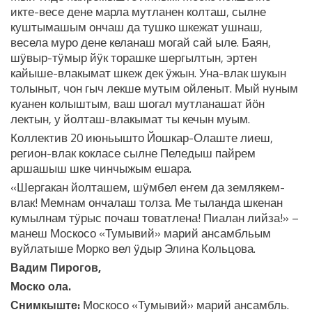
икте-весе дене марла мутланен колташ, сылне
куштымашым ончаш да тушко шкежат ушнаш,
весела муро дене келанаш могай сай ыле. Баян,
шӱвыр-тӱмыр йӱк торашке шергылтын, эртен
кайыше-влакымат шкеж дек ӱжын. Уна-влак шукын
толыныт, чон гыч лекше мутым ойленыт. Мый нуным
куанен колыштым, ваш шогал мутланашат йӧн
лектын, у йолташ-влакымат ты кечын муым.
Коллектив 20 июньышто Йошкар-Олаште лиеш,
регион-влак кокласе сылне Пеледыш пайрем
аршашыш шке чинчыжым ешара.
«Шергакан йолташем, шӱмбел еҥем да землякем-
влак! Мемнам ончалаш толза. Ме тыланда шкенан
кумылнам тӱрыс почаш товатлена! Пиалан лийза!» –
манеш Москосо «Тумывий» марий ансамбльым
вуйлатыше Морко вел ӱдыр Элина Кольцова.
Вадим Пирогов,
Моско ола.
Москосо «Тумывий» марий ансамбль.
Снимкыште: