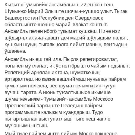
Кызыт «Тумывий» ансамбльыш 22 еҥ коштеш.
Шукынжо Марий Элыште шочын-кушшо улыт. Тыгак
Башкортостан Республик ден Свердловск
областьыште шочшо марий-влакат коштыт.
Ансамбль пелен нӧргӧ тукымат кушкеш. Нине изи
шӱдыр-влак ача-авашт деч марий шӱлышым налыт,
кушкын шуын, тыгаяк чолга лийыт манын, пеҥгыдын
ӱшанена.
Ансамбль ик еш гай ила. Пырля репетироватлат,
погынен мутланат, ик ӱстелтӧрышто чайым подылыт.
Репетиций арнялан ик гана, шуматкечын,
эртаралтеш, но кажне вашлиймаш нунылан пайрем
кумылым пӧлекла, вес шуматкечым изин-кугун
вучаш тарата. А июнь тӱҥалтышысе икымше
шуматкечынже «Тумывий» ансамбль Москосо
Пресненский паркыште Пеледыш пайрем
программыште калыкым куандарыш. Тудо
пытартышлан выступатлыш, тыге пеш чапле
мучашым ыштыш.
Мый тиде пайремыште лийым. Моско покшелне