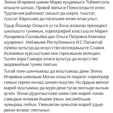
Элина Игоревна шкеже Морко кундемысе Тойметсола
ялыште шочын, Провой велысе Поянсолаште илен.
Тудлан кок районжат лишыл да шерге, тыштат,
туштат йӧратыме да пагалыме еҥже-влак улыт.
Ӱдыр Йошкар-Олаште уста йоча-влаклан президент
школышто тунемын, хореографий классыште Мария
Лазаревна Соловьёва ден Ольга Петровна Комлева
шуареныт. Умбакыже Республикысе И.С.Палантай
лӱмеш культур да искусство колледжыште Славик
Асмаевын курсыштыжо мастарлыкшым вияҥден.
Тылеч вара Самара оласе культур да искусство
академийым тунем лектын.
Тыгай поян шинчымаш да моштымаш дене Элина
Игоревна шкенжым Моско олаште педагог-хореограф
семын терген ончаш шонен пыштен. Но ӧрдыж велнат
марий куштымаш да муро дене тугак пеҥгыде кылым
кучен. Элнан рӱдолаштыже шкеж гаяк марий чонан
самырык-влакым йырже ӱжын, ансамбльым
чумыраш лийын. Ӱжмыжлан кумылан марий ӱдыр-
рвезе-влакат лектыныт.