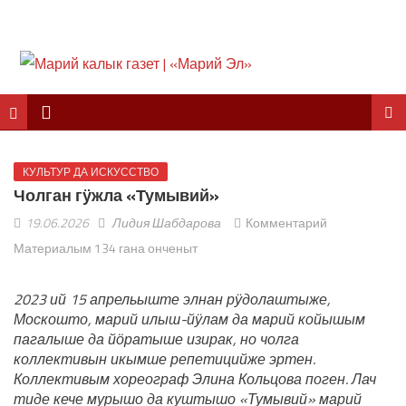
КУЛЬТУР ДА ИСКУССТВО
Чолган гӱжла «Тумывий»
19.06.2026
Лидия Шабдарова
Комментарий
Материалым 134 гана онченыт
2023 ий 15 апрельыште элнан рӱдолаштыже,
Москошто, марий илыш-йӱлам да марий койышым
пагалыше да йӧратыше изирак, но чолга
коллективын икымше репетицийже эртен.
Коллективым хореограф Элина Кольцова поген. Лач
тиде кече мурышо да куштышо «Тумывий» марий