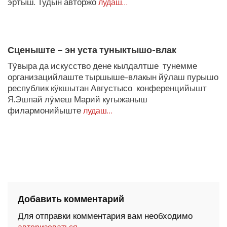
эртыш. Тудын авторжо
лудаш…
Сценыште – эн уста туныктышо-влак
Тӱвыра да искусство дене кылдалтше тунемме
организацийлаште тыршыше-влакын йӱлаш пурышо
республик кӱкшытан Августысо конференцийышт
Я.Эшпай лӱмеш Марий кугыжаныш
филармонийыште
лудаш…
Добавить комментарий
Для отправки комментария вам необходимо