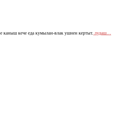
 каныш кече еда кумылан-влак ушнен кертыт.
лудаш…