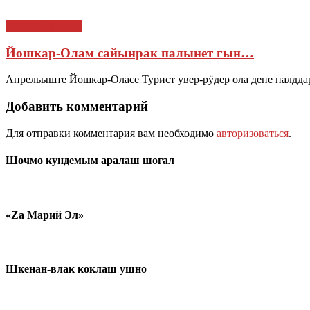
ЙОШКАР-ОЛА
Йошкар-Олам сайынрак палынет гын…
Апрельыште Йошкар-Оласе Турист увер-рӱдер ола дене палдд
Добавить комментарий
Для отправки комментария вам необходимо
авторизоваться
.
Шочмо кундемым аралаш шогал
«Zа Марий Эл»
Шкенан-влак коклаш ушно