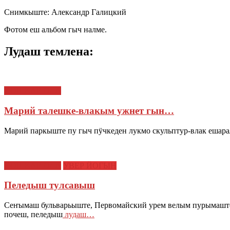
Снимкыште: Александр Галицкий
Фотом еш альбом гыч налме.
Лудаш темлена:
ЙОШКАР-ОЛА
Марий талешке-влакым ужнет гын…
Марий паркыште пу гыч пӱчкеден лукмо скульптур-влак ешар
ЙОШКАР-ОЛА
УВЕР ЙОГЫН
Пеледыш тулсавыш
Сеҥымаш бульварьыште, Первомайский урем велым пурымашт
почеш, пеледыш
лудаш…