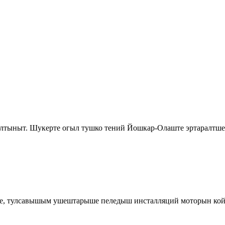
алтыныт. Шукерте огыл тушко тений Йошкар-Олаште эртаралтш
е, тулсавышым ушештарыше пеледыш инсталляций моторын ко