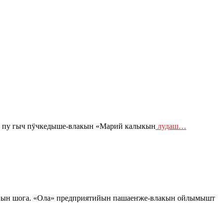
е пу гыч пӱчкедыше-влакын «Марий калыкын
лудаш…
йын шога. «Ола» предприятийын пашаеҥже-влакын ойлымышт