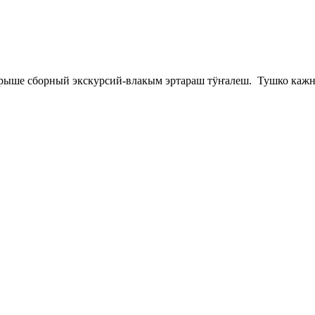
арыше сборный экскурсий-влакым эртараш тӱҥалеш. Тушко кажне