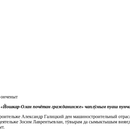
 онченыт
 «Йошкар-Олан почётан гражданинже» чаплӱмым пуаш пунч
роительже Александр Галицкий ден машиностроительный отрасл
деятельже Зосим Лаврентьевлан, тӱвырам да сымыктышым ви
т.