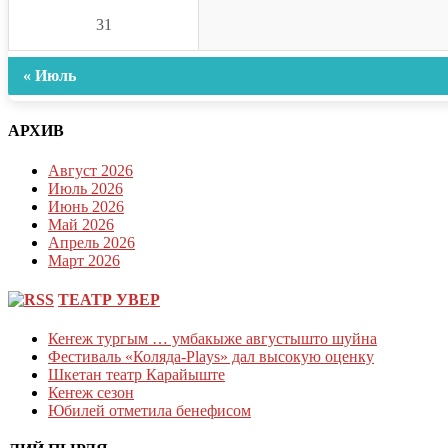
31
« Июль
АРХИВ
Август 2026
Июль 2026
Июнь 2026
Май 2026
Апрель 2026
Март 2026
ТЕАТР УВЕР
Кеҥеж тургым … умбакыже августышто шуйна
Фестиваль «Коляда-Plays» дал высокую оценку
Шкетан театр Карайыште
Кеҥеж сезон
Юбилей отметила бенефисом