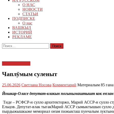
НА РУССКОМ
О НАС
НОВОСТИ
СТАТЬИ
ПОДПИСКЕ
О нас
ВАШКЫЛ
ИСТОРИЙ
РЕКЛАМЕ
Найти:
ЙОШКАР-ОЛА
Чаплӱмым суленыт
25.06.2026
Светлана Носова
Комментарий
Материалым 85 гана
Йошкар-Оласе депутат-влакын погынымаштышт кок еҥлан
Тиде – РСФСР-н сулло архитекторжо, Марий АССР-н сулло ст
Ельцов. Депутат-влак тыгакМарий АССР сымыктышын сулло 
пырдыжышкыже мемориал оҥам пижыкташ пунчалым луктыны