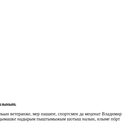
алыныт.
ьын ветеранже, мер пашаеҥ, спортсмен да меценат Владимир
яҥдымашке надырым пыштымыжым шотыш налын, илыме пӧрт