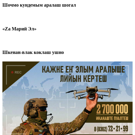
записей
Шочмо кундемым аралаш шогал
«Zа Марий Эл»
Шкенан-влак коклаш ушно