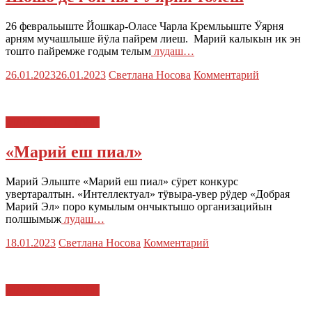
26 февральыште Йошкар-Оласе Чарла Кремльыште Ӱярня
арням мучашлыше йӱла пайрем лиеш. Марий калыкын ик эн
тошто пайремже годым телым
лудаш…
26.01.2023
26.01.2023
Светлана Носова
Комментарий
МАРИЙ ЭЛ : ТАЧЕ
«Марий еш пиал»
Марий Элыште «Марий еш пиал» сӱрет конкурс
увертаралтын. «Интеллектуал» тӱвыра-увер рӱдер «Добрая
Марий Эл» поро кумылым ончыктышо организацийын
полшымыж
лудаш…
18.01.2023
Светлана Носова
Комментарий
МАРИЙ ЭЛ : ТАЧЕ