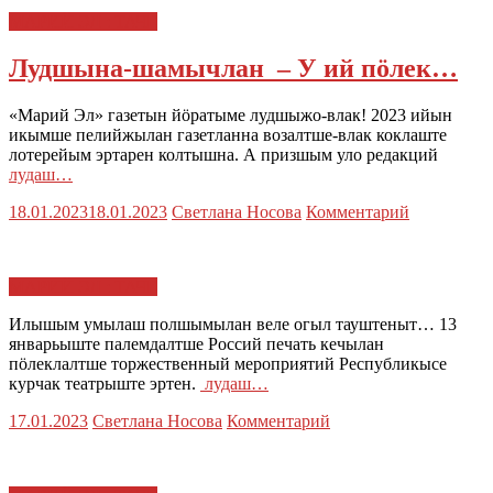
МАРИЙ ЭЛ : ТАЧЕ
Лудшына-шамычлан – У ий пӧлек…
«Марий Эл» газетын йӧратыме лудшыжо-влак! 2023 ийын
икымше пелийжылан газетланна возалтше-влак коклаште
лотерейым эртарен колтышна. А призшым уло редакций
лудаш…
18.01.2023
18.01.2023
Светлана Носова
Комментарий
МАРИЙ ЭЛ : ТАЧЕ
Илышым умылаш полшымылан веле огыл тауштеныт… 13
январьыште палемдалтше Россий печать кечылан
пӧлеклалтше торжественный мероприятий Республикысе
курчак театрыште эртен.
лудаш…
17.01.2023
Светлана Носова
Комментарий