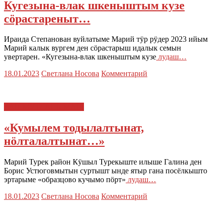
Кугезына-влак шкеныштым кузе
сӧрастареныт…
Ираида Степанован вуйлатыме Марий тӱр рӱдер 2023 ийым
Марий калык вургем ден сӧрастарыш идалык семын
увертарен. «Кугезына-влак шкеныштым кузе
лудаш…
18.01.2023
Светлана Носова
Комментарий
ВАШМУТЛАНЫМАШ
«Кумылем тодылалтынат,
нӧлталалтынат…»
Марий Турек район Кӱшыл Турекыште илыше Галина ден
Борис Устюговмытын суртышт ынде ятыр гана посёлкышто
эртарыме «образцово кучымо пӧрт»
лудаш…
18.01.2023
Светлана Носова
Комментарий