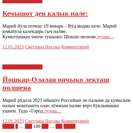
МАРИЙ ЭЛ : ТАЧЕ
Кечышот ден калык пале:
Марий йӱла почеш: 19 январь – Вӱд модмо кече. Марий
юмыйӱла календарь гыч налме.
Кумалтышын чинче тушыжо: Шокшо мелнам
лудаш…
12.01.2023
Светлана Носова
Комментарий
МАРИЙ ЭЛ : ТАЧЕ
Йошкар-Олалан ончыко лекташ
полшена
Марий рӱдола 2023 ийыште Российын эн палыме да кумылым
налын моштышто олан лӱмжым налме верч йӱклымашке
ушнен. Тудо «Город
лудаш…
12.01.2023
Светлана Носова
Комментарий
Пагинация
Назад
1
…
108
109
110
…
118
Далее