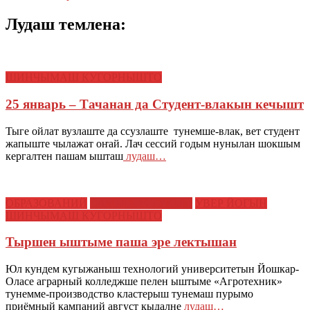
Лудаш темлена:
ШИНЧЫМАШ КУГОРНЫШТО
25 январь – Тачанан да Студент-влакын кечышт
Тыге ойлат вузлаште да ссузлаште тунемше-влак, вет студент
жапыште чылажат оҥай. Лач сессий годым нунылан шокшым
кергалтен пашам ышташ
лудаш…
ОБРАЗОВАНИЙ
САМЫРЫК ТУКЫМ
УВЕР ЙОГЫН
ШИНЧЫМАШ КУГОРНЫШТО
Тыршен ыштыме паша эре лектышан
Юл кундем кугыжаныш технологий университетын Йошкар-
Оласе аграрный колледжше пелен ыштыме «Агротехник»
тунемме-производство кластерыш тунемаш пурымо
приёмный кампаний август кыдалне
лудаш…