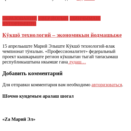
ОБРАЗОВАНИЙ
УВЕР ЙОГЫН
ШИНЧЫМАШ
КУГОРНЫШТО
Кӱкшӧ технологий – экономикын йодмашыже
15 апрельыште Марий Элыште Кӱкшӧ технологий-влак
чемпионат тӱҥалын. «Профессионалитет» федеральный
проект кышкарыште регион кӱкшытан тыгай таҥасымаш
республикыштына икымше гана
лудаш…
Добавить комментарий
Для отправки комментария вам необходимо
авторизоваться
.
Шочмо кундемым аралаш шогал
«Zа Марий Эл»