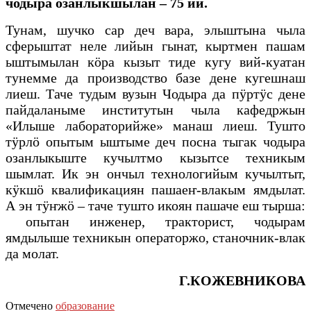
чодыра озанлыкшылан – 75 ий.
Тунам, шучко сар деч вара, элыштына чыла
сферыштат неле лийын гынат, кыртмен пашам
ыштымылан кӧра кызыт тиде кугу вий-куатан
тунемме да производство базе дене кугешнаш
лиеш. Таче тудым вузын Чодыра да пӱртӱс дене
пайдаланыме институтын чыла кафедржын
«Илыше лабораторийже» манаш лиеш. Тушто
тӱрлӧ опытым ыштыме деч посна тыгак чодыра
озанлыкыште кучылтмо кызытсе техникым
шымлат. Ик эн ончыл технологийым кучылтыт,
кӱкшӧ квалификациян пашаеҥ-влакым ямдылат.
А эн тӱҥжӧ – таче тушто икоян пашаче еш тырша:
опытан инженер, тракторист, чодырам
ямдылыше техникын операторжо, станочник-влак
да молат.
Г.КОЖЕВНИКОВА
Отмечено
образование