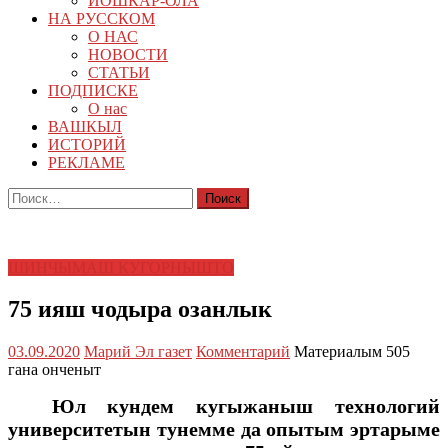
ЙОШКАР-ОЛА
НА РУССКОМ
О НАС
НОВОСТИ
СТАТЬИ
ПОДПИСКЕ
О нас
ВАШКЫЛ
ИСТОРИЙ
РЕКЛАМЕ
Найти:
ШИНЧЫМАШ КУГОРНЫШТО
75 ияш чодыра озанлык
03.09.2020
Марий Эл газет
Комментарий
Материалым 505
гана онченыт
Юл кундем кугыжаныш технологий
университетын тунемме да опытым эртарыме