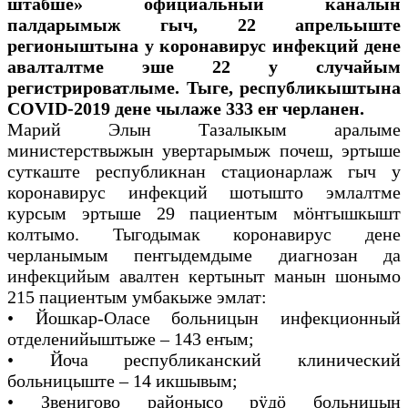
штабше» официальный каналын
палдарымыж гыч, 22 апрельыште
регионыштына у коронавирус инфекций дене
авалталтме эше 22 у случайым
регистрироватлыме. Тыге, республикыштына
COVID-2019 дене чылаже 333 еҥ черланен.
Марий Элын Тазалыкым аралыме
министерствыжын увертарымыж почеш, эртыше
суткаште республикнан стационарлаж гыч у
коронавирус инфекций шотышто эмлалтме
курсым эртыше 29 пациентым мӧҥгышкышт
колтымо. Тыгодымак коронавирус дене
черланымым пеҥгыдемдыме диагнозан да
инфекцийым авалтен кертыныт манын шонымо
215 пациентым умбакыже эмлат:
• Йошкар-Оласе больницын инфекционный
отделенийыштыже – 143 еҥым;
• Йоча республиканский клинический
больницыште – 14 икшывым;
• Звенигово районысо рӱдӧ больницын