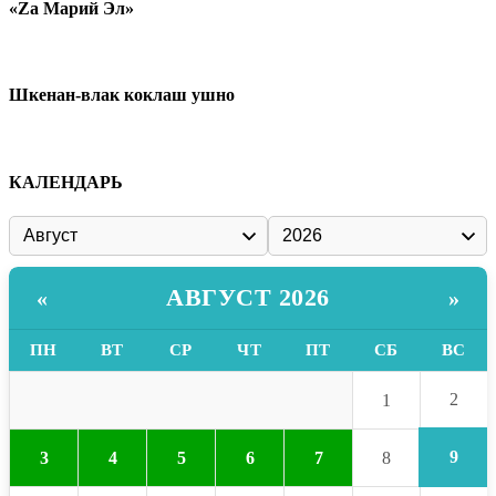
«Zа Марий Эл»
Шкенан-влак коклаш ушно
КАЛЕНДАРЬ
АВГУСТ 2026
«
»
ПН
ВТ
СР
ЧТ
ПТ
СБ
ВС
2
1
9
3
4
5
6
7
8