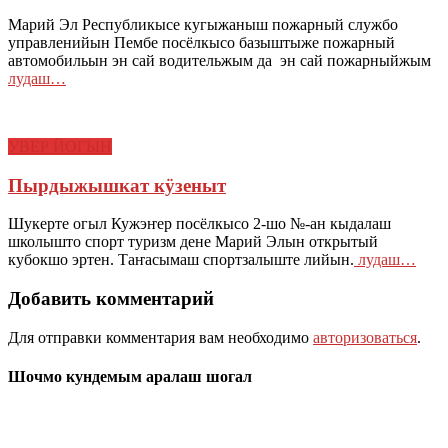
Марий Эл Республикысе кугыжаныш пожарный службо
управленийын Пембе посёлкысо базыштыже пожарный
автомобильын эн сай водительжым да эн сай пожарныйжым
лудаш…
УВЕР ЙОГЫН
Пырдыжышкат кӱзеныт
Шукерте огыл Кужэҥер посёлкысо 2-шо №-ан кыдалаш
школышто спорт туризм дене Марий Элын открытый
кубокшо эртен. Таҥасымаш спортзалыште лийын.
лудаш…
Добавить комментарий
Для отправки комментария вам необходимо
авторизоваться
.
Шочмо кундемым аралаш шогал