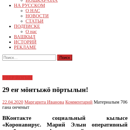
ЙОШКАР-ОЛА
НА РУССКОМ
О НАС
НОВОСТИ
СТАТЬИ
ПОДПИСКЕ
О нас
ВАШКЫЛ
ИСТОРИЙ
РЕКЛАМЕ
Найти:
УВЕР ЙОГЫН
29 еҥ мӧҥгыжӧ пӧртылын!
22.04.2020
Маргарита Иванова
Комментарий
Материалым 706
гана онченыт
ВКонтакте социальный кылысе
«Коронавирус. Марий Элын оперативный