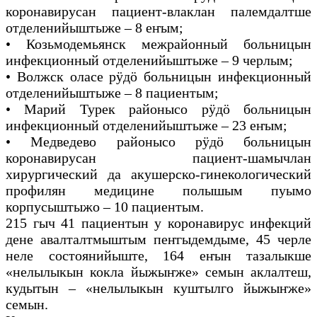
коронавирусан пациент-влаклан палемдалтше
отделенийыштыже – 8 еҥым;
• Козьмодемьянск межрайонный больницын
инфекционный отделенийыштыже – 9 черлым;
• Волжск оласе рӱдӧ больницын инфекционный
отделенийыштыже – 8 пациентым;
• Марий Турек районысо рӱдӧ больницын
инфекционный отделенийыштыже – 23 еҥым;
• Медведево районысо рӱдӧ больницын
коронавирусан пациент-шамычлан
хирургический да акушерско-гинекологический
профилян медицине полышым пуымо
корпусыштыжо – 10 пациентым.
215 гыч 41 пациентын у коронавирус инфекций
дене авалталтмыштым пеҥгыдемдыме, 45 черле
неле состоянийыште, 164 еҥын тазалыкше
«нелылыкын кокла йыжыҥже» семын аклалтеш,
кудытын – «нелылыкын куштылго йыжыҥже»
семын.