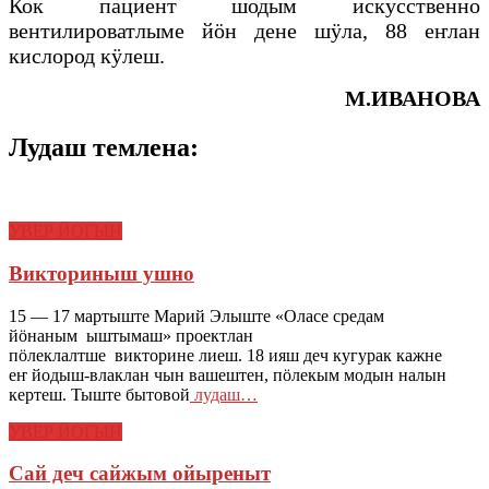
Кок пациент шодым искусственно
вентилироватлыме йӧн дене шӱла, 88 еҥлан
кислород кӱлеш.
М.ИВАНОВА
Лудаш темлена:
УВЕР ЙОГЫН
Викториныш ушно
15 — 17 мартыште Марий Элыште «Оласе средам
йӧнаным ыштымаш» проектлан
пӧлеклалтше викторине лиеш. 18 ияш деч кугурак кажне
еҥ йодыш-влаклан чын вашештен, пӧлекым модын налын
кертеш. Тыште бытовой
лудаш…
УВЕР ЙОГЫН
Сай деч сайжым ойыреныт