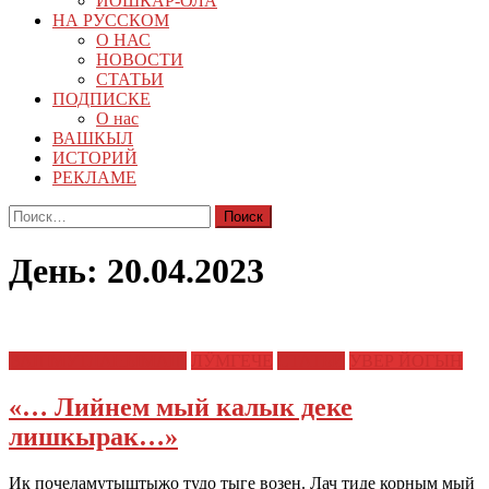
ЙОШКАР-ОЛА
НА РУССКОМ
О НАС
НОВОСТИ
СТАТЬИ
ПОДПИСКЕ
О нас
ВАШКЫЛ
ИСТОРИЙ
РЕКЛАМЕ
Найти:
День:
20.04.2023
ВАШМУТЛАНЫМАШ
ЛӰМГЕЧЕ
СТАТЬИ
УВЕР ЙОГЫН
«… Лийнем мый калык деке
лишкырак…»
Ик почеламутыштыжо тудо тыге возен. Лач тиде корным мый