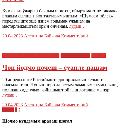
Кум ака-шӱжарын баяным шоктен, ойыртемалтше такмак-
влакым сылнын йоҥгалтарымыштым «Шӱмсем пӧлек»
передачыште эше изиэм годымак ужынам да
мастарлыкыштым ӧрын онченам,
лудаш…
20.04.2023
Алевтина Байкова
Комментарий
КУЛЬТУР ДА ИСКУССТВО
СЫМЫКТЫШ
ТЕАТР
Чон йодмо почеш – суапле пашам
20 апрельыште Российыште донор-влакын кечышт
палемдалтеш. Нунын поро да весым чаманыме кумылышт,
полшаш ямде улмо койышышт ойгыш логалше мыняр
лудаш…
20.04.2023
Алевтина Байкова
Комментарий
Пагинация
Назад
1
2
записей
Шочмо кундемым аралаш шогал