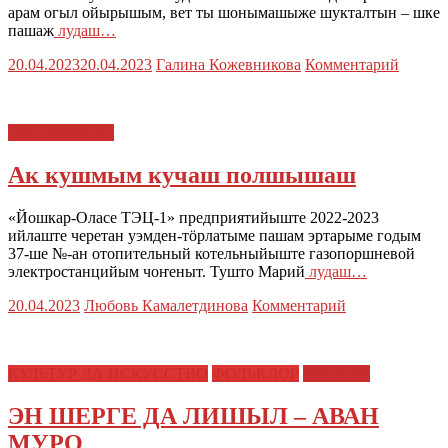
арам огыл ойырышым, вет ты шонымашыже шукталтын – шке
пашаж
лудаш…
20.04.2023
20.04.2023
Галина Кожевникова
Комментарий
КУЧЕМЫШТЕ
Ак кушмым кучаш полшышаш
«Йошкар-Оласе ТЭЦ-1» предприятийыште 2022-2023
ийлаште черетан уэмден-тӧрлатыме пашам эртарыме годым
37-ше №-ан отопительный котельныйыште газопоршневой
электростанцийым чоҥеныт. Тушто Марий
лудаш…
20.04.2023
Любовь Камалетдинова
Комментарий
КУЛЬТУР ДА ИСКУССТВО
ФОЛЬКЛОР
Чолгалык
ЭН ШЕРГЕ ДА ЛИШЫЛ – АВАН
МУРО