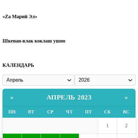
«Zа Марий Эл»
Шкенан-влак коклаш ушно
КАЛЕНДАРЬ
АПРЕЛЬ 2023
«
»
ПН
ВТ
СР
ЧТ
ПТ
СБ
ВС
1
2