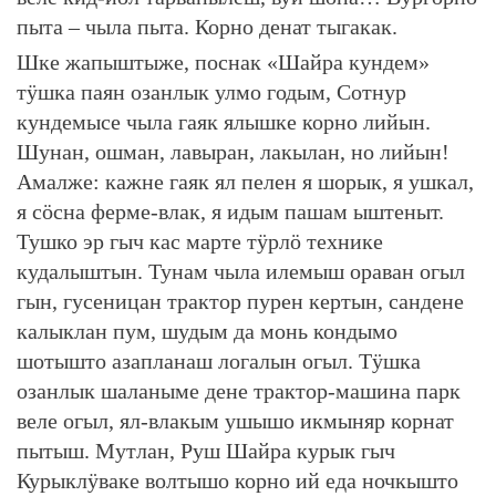
пыта – чыла пыта. Корно денат тыгакак.
Шке жапыштыже, поснак «Шайра кундем»
тӱшка паян озанлык улмо годым, Сотнур
кундемысе чыла гаяк ялышке корно лийын.
Шунан, ошман, лавыран, лакылан, но лийын!
Амалже: кажне гаяк ял пелен я шорык, я ушкал,
я сӧсна ферме-влак, я идым пашам ыштеныт.
Тушко эр гыч кас марте тӱрлӧ технике
кудалыштын. Тунам чыла илемыш ораван огыл
гын, гусеницан трактор пурен кертын, сандене
калыклан пум, шудым да монь кондымо
шотышто азапланаш логалын огыл. Тӱшка
озанлык шаланыме дене трактор-машина парк
веле огыл, ял-влакым ушышо икмыняр корнат
пытыш. Мутлан, Руш Шайра курык гыч
Курыклӱваке волтышо корно ий еда ночкышто