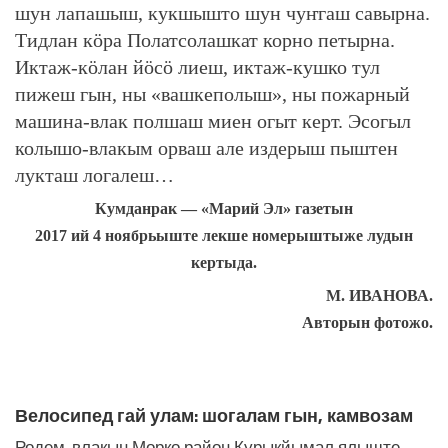
шун лапашыш, кукшышто шун чуҥгаш савырна.
Тидлан кӧра Полатсолашкат корно петырна.
Иктаж-кӧлан йӧсӧ лиеш, иктаж-кушко тул
пижеш гын, ны «вашкеполыш», ны пожарный
машина-влак полшаш миен огыт керт. Эсогыл
колышо-влакым орваш але издерыш пыштен
лукташ логалеш…
Кумданрак — «Марий Эл» газетын
2017 ий 4 ноябрьыште лекше номерыштыже лудын
кертыда.
М. ИВАНОВА.
Авторын фотожо.
ЛУДАШ ТЕМЛЕНА:
Велосипед гай улам: шогалам гын, камвозам
Родем-влакын Морко район Курыкйымал ялыште