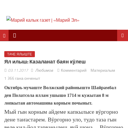
ТАЧЕ ЯЛЫШТЕ
Ял илыш: Казаланат баян кӱлеш
03.11.2017
Любимов
Комментарий
Материалым
1 366 гана онченыт
Октябрь мучаште Волжский районышто Шайрамбал
ден Полатсола яллам ушышо 1714 м кужытан 8 м
лопкытан автомашина корным почыныт.
Мый гын корным айдеме капкылысе вӱргорно
дене таҥастарем. Вӱргорно уло, тудо таза гын
веле кид-йол тарванылеш, вуй шона… Вӱргорно