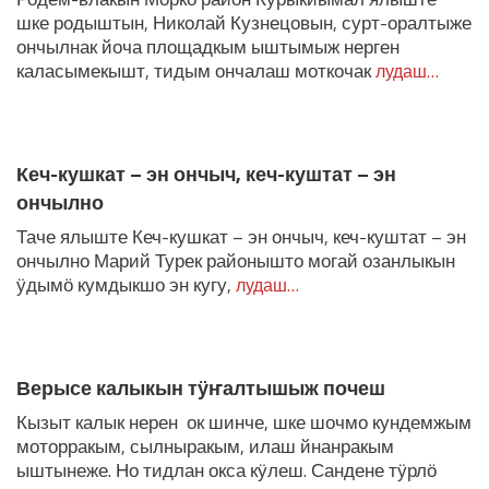
шке родыштын, Николай Кузнецовын, сурт-оралтыже
ончылнак йоча площадкым ыштымыж нерген
каласымекышт, тидым ончалаш моткочак
лудаш…
Кеч-кушкат – эн ончыч, кеч-куштат – эн
ончылно
Таче ялыште Кеч-кушкат – эн ончыч, кеч-куштат – эн
ончылно Марий Турек районышто могай озанлыкын
ӱдымӧ кумдыкшо эн кугу,
лудаш…
Верысе калыкын тӱҥалтышыж почеш
Кызыт калык нерен ок шинче, шке шочмо кундемжым
моторракым, сылныракым, илаш йнанракым
ыштынеже. Но тидлан окса кӱлеш. Сандене тӱрлӧ