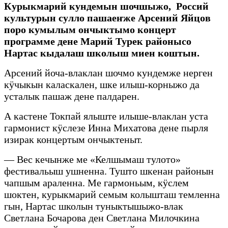
Курыкмарий кундемын шочшыжо, Россий
культурын сулло пашаеҥже Арсений Яйцов
поро кумылым ончыктымо концерт
программе дене Марий Турек районысо
Нартас кыдалаш школыш миен коштын.
Арсений йоча-влаклан шочмо кундемже нерген
кӱчыкын каласкален, шке илыш-корныжо да
усталык пашаж дене палдарен.
А кастене Токпай ялыште илыше-влаклан уста
гармонист кӱслезе Инна Михатова дене пырля
изирак концертым ончыктеныт.
— Вес кечынже ме «Келшымаш тулото»
фестивальыш ушненна. Тушто шкенан районын
чапшым араленна. Ме гармоньым, кӱслем
шоктен, курыкмарий семым колышташ темленна
гын, Нартас школын туныктышыжо-влак
Светлана Бочарова ден Светлана Милочкина