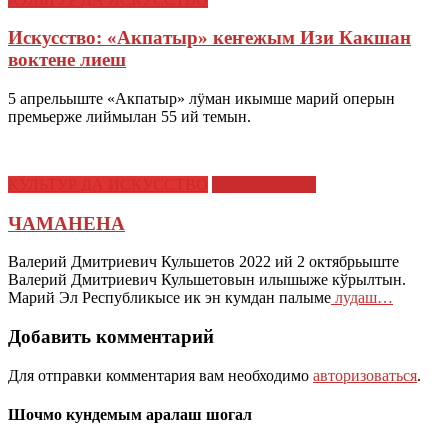
Искусство: «Акпатыр» кеҥежым Изи Какшан
воктене лиеш
5 апрельыште «Акпатыр» лӱман икымше марий оперын
премьерже лиймылан 55 ий темын.
КУЛЬТУР ДА ИСКУССТВО
СЫМЫКТЫШ
ЧАМАНЕНА
Валерий Дмитриевич Кульшетов 2022 ий 2 октябрьыште
Валерий Дмитриевич Кульшетовын илышыже кўрылтын.
Марий Эл Республикысе ик эн кумдан палыме
лудаш…
Добавить комментарий
Для отправки комментария вам необходимо
авторизоваться
.
Шочмо кундемым аралаш шогал