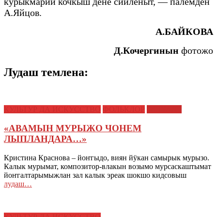
курыкмарий кочкыш дене сийленыт, — палемден
А.Яйцов.
А.БАЙКОВА
Д.Кочергинын
фотожо
Лудаш темлена:
КУЛЬТУР ДА ИСКУССТВО
ФОЛЬКЛОР
ЭСТРАДЕ
«АВАМЫН МУРЫЖО ЧОНЕМ
ЛЫПЛАНДАРА…»
Кристина Краснова – йоҥгыдо, виян йӱкан самырык мурызо.
Калык мурымат, композитор-влакын возымо мурсаскаштымат
йоҥгалтарымыжлан зал калык эреак шокшо кидсовыш
лудаш…
КУЛЬТУР ДА ИСКУССТВО