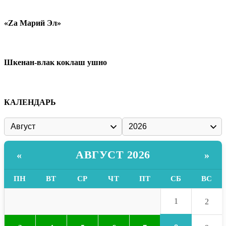
«Zа Марий Эл»
Шкенан-влак коклаш ушно
КАЛЕНДАРЬ
АВГУСТ 2026
«
»
ПН
ВТ
СР
ЧТ
ПТ
СБ
ВС
1
2