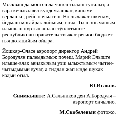
Москваш да мӧҥгешла чоҥештылаш тӱҥалыт, а
вара кечывалвел кундемлашкат, каныме
верлашке, рейс почылтеш. Но чылажат шкенам,
йодмаш могайрак лиймым, онча. Ты шонымашым
илышыш пуртышашлан тӱҥалтыште
республикнан правительствыжат регион бюджет
гыч дотацийым ойыра.
Йошкар-Оласе аэропорт директор Андрей
Бородулян палемдымыж почеш, Марий Элыште
илыше-влак авиакылым уэш ылыжтымым чытен-
чытыдымын вучат, а тидлан жап ынде шукак
кодын огыл.
Ю.Исаков.
Снимкыште:
А.Сальников ден А.Бородуля –
аэропорт ончылно.
М.Скобелевын
фотожо.