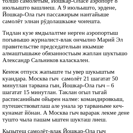
толшо самолётым, Йошкар-Оласе аэропорт 8
июльышто вашлиеш. А 9 июльышто, эрдене,
Йошкар-Ола гыч пассажирым наҥгайыше
самолёт элнан рӱдолашкыже чоҥешта.
Тидлан кузе ямдылалтме нерген аэропортыш
погынышо журналист-влак ончылно Марий Эл
правительстве председательын икымше
алмаштышыже обязанностьым жаплан шуктышо
Александр Сальников каласкален.
Кеҥеж отпуск жапыште ты увер шукыштым
куандара. Москва гыч самолёт 21 шагатат 50
минутлан тарвана гын, Йошкар-Ола гыч – 6
шагатат 15 минутлан. Таклан огыл тыгай
расписанийым ойырен налме: командировкыш,
путешествоватлаш але унала эр тарваныме кеч-
кунамат йӧнан. А Москва гыч варарак лекме дене
тушто чыла пашам ыштен шукташ лиеш.
Кызытеш самолёт-влак Йошкар-Ола гыч