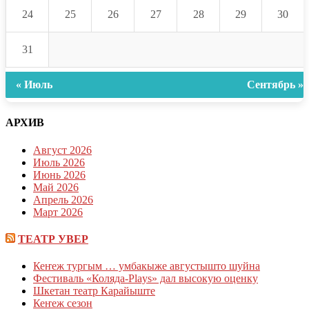
24
25
26
27
28
29
30
31
« Июль
Сентябрь »
АРХИВ
Август 2026
Июль 2026
Июнь 2026
Май 2026
Апрель 2026
Март 2026
ТЕАТР УВЕР
Кеҥеж тургым … умбакыже августышто шуйна
Фестиваль «Коляда-Plays» дал высокую оценку
Шкетан театр Карайыште
Кеҥеж сезон