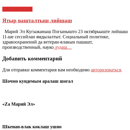
УВЕР ЙОГЫН
Ятыр вашталтыш лийшаш
Марий Эл Кугыжаныш Погынышто 23 октябрьыште лийшаш
11-ше сессийлан ямдылалтыт. Социальный политике,
здравоохранений да ветеран-влакын пашашт,
производственный, науко
лудаш…
Добавить комментарий
Для отправки комментария вам необходимо
авторизоваться
.
Шочмо кундемым аралаш шогал
«Zа Марий Эл»
Шкенан-влак коклаш ушно