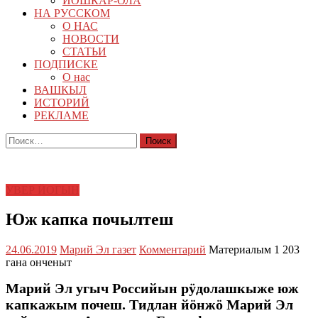
ЙОШКАР-ОЛА
НА РУССКОМ
О НАС
НОВОСТИ
СТАТЬИ
ПОДПИСКЕ
О нас
ВАШКЫЛ
ИСТОРИЙ
РЕКЛАМЕ
Найти:
УВЕР ЙОГЫН
Юж капка почылтеш
24.06.2019
Марий Эл газет
Комментарий
Материалым 1 203
гана онченыт
Марий Эл угыч Российын рӱдолашкыже юж
капкажым почеш. Тидлан йӧнжӧ Марий Эл