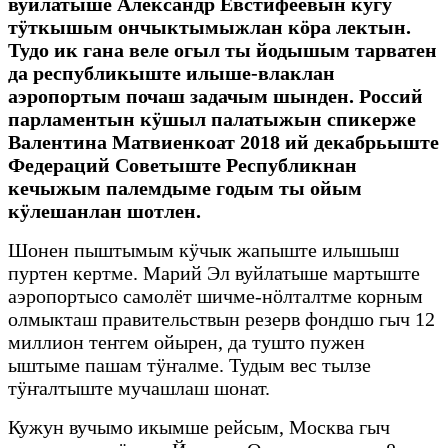
вуйлатыше Александр Евстифеевын кугу
тӱткышым ончыктымыжлан кӧра лектын.
Тудо ик гана веле огыл ты йодышым тарватен
да республикыште илыше-влаклан
аэропортым почаш задачым шынден. Россий
парламентын кӱшыл палатыжын спикерже
Валентина Матвиенкоат 2018 ий декабрьыште
Федераций Советыште Республикнан
кечыжым палемдыме годым ты ойым
кӱлешанлан шотлен.
Шонен пыштымым кӱчык жапыште илышыш
пуртен кертме. Марий Эл вуйлатыше мартыште
аэропортысо самолёт шичме-нӧлталтме корным
олмыкташ правительствын резерв фондшо гыч 12
миллион теҥгем ойырен, да тушто пужен
ыштыме пашам тӱҥалме. Тудым вес тылзе
тӱҥалтыште мучашлаш шонат.
Кужун вучымо икымше рейсым, Москва гыч