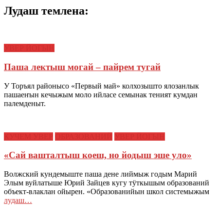
Лудаш темлена:
УВЕР ЙОГЫН
Паша лектыш могай – пайрем тугай
У Торъял районысо «Первый май» колхозышто ялозанлык
пашаеҥын кечыжым моло ийласе семынак теният кумдан
палемденыт.
КУЧЕМ УВЕР
ОБРАЗОВАНИЙ
УВЕР ЙОГЫН
«Сай вашталтыш коеш, но йодыш эше уло»
Волжский кундемыште паша дене лиймыж годым Марий
Элым вуйлатыше Юрий Зайцев кугу тӱткышым образований
объект-влаклан ойырен. «Образованийын школ системыжым
лудаш…