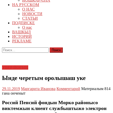
ЙОШКАР-ОЛА
НА РУССКОМ
О НАС
НОВОСТИ
СТАТЬИ
ПОДПИСКЕ
О нас
ВАШКЫЛ
ИСТОРИЙ
РЕКЛАМЕ
Найти:
УВЕР ЙОГЫН
Ынде черетым оролышаш уке
29.11.2019
Маргарита Иванова
Комментарий
Материалым 814
гана онченыт
Россий Пенсий фондын Морко районысо
виктемжын клиент службыштыжо электрон