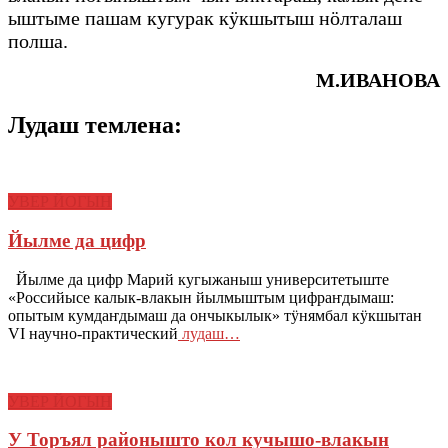
ыштыме пашам кугурак кӱкшытыш нӧлталаш
полша.
М.ИВАНОВА
Лудаш темлена:
УВЕР ЙОГЫН
Йылме да цифр
Йылме да цифр Марий кугыжаныш университетыште
«Российысе калык-влакын йылмыштым цифраҥдымаш:
опытым кумдаҥдымаш да ончыкылык» тӱнямбал кӱкшытан
VI научно-практический
лудаш…
УВЕР ЙОГЫН
У Торъял районышто кол кучышо-влакын