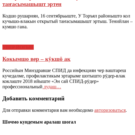
таҥасымашышт эртен
Кодшо рушарнян, 16 сентябрьыште, У Торъял районышто кол
кучышо-влакын открытый таҥасымашышт эртыш. Тенийлан –
кумшо гана.
УВЕР ЙОГЫН
Кокымшо вер – кӱкшӧ ак
Российын Минздравше СПИД да инфекциян чер ваштареш
кучедалме, профилактикым эртарыме шотышто рӱдер-влак
коклаште 2018 ийыште «Эн сай СПИД-рӱдер»
профессиональный
лудаш…
Добавить комментарий
Для отправки комментария вам необходимо
авторизоваться
.
Шочмо кундемым аралаш шогал