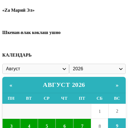
«Zа Марий Эл»
Шкенан-влак коклаш ушно
КАЛЕНДАРЬ
АВГУСТ 2026
«
»
ПН
ВТ
СР
ЧТ
ПТ
СБ
ВС
2
1
9
3
4
5
6
7
8