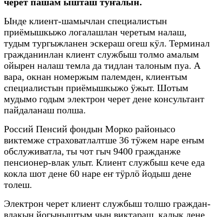
черет пашам ышташ тӱҥалын.
Ынде клиент-шамычлан специалистын
приёмышкыжо логалашлан черетым налаш,
тудым тургыжланен эскераш огеш кӱл. Терминал
гражданинлан клиент службыш толмо амалым
ойырен налаш темла да тидлан талоным пуа. А
вара, окнан номержым палемден, клиентым
специалистын приёмышкыжо ӱжыт. Шотым
мудымо годым электрон черет дене консультант
пайдаланаш полша.
Россий Пенсий фондын Морко районысо
виктемже страховатлалтше 36 тӱжем наре еҥым
обслуживатла, ты чот гыч 9400 гражданже
пенсионер-влак улыт. Клиент службыш кече еда
кокла шот дене 60 наре еҥ тӱрлӧ йодыш дене
толеш.
Электрон черет клиент службыш толшо граждан-
влакын йогыныштым чын виктараш, калык дене