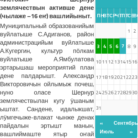
землячествын активше дене
(чылаже –16 еҥ) вашлийыныт.
ПН
ВТ
СР
ЧТ
ПТ
СБ
В
Муниципальный образованийым
1
2
вуйлатыше С.Адиганов, район
администрацийым вуйлатыше
7
3
4
5
6
8
9
А.Кугергин, культур пӧлкам
вуйлатыше А.Ямбулатова
10
11
12
13
14
15
16
эртарышаш мероприятий план
дене палдарышт. Александр
17
18
19
20
21
22
23
Викторовичын ойлымыж почеш,
нуно оласе Шернур
24
25
26
27
28
29
30
землячествылан кугу ӱшаным
31
ыштат. Сандене, идалыкшат,
лӱмгечыже-влакат чынже денак
«
Сентябрь
пайдалын эртышт манын,
Июль
»
вашлиймаште ятыр оҥай