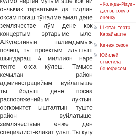
кӱлмӧ нерген мутым эше кок ий
«Коляда-Plays»
ончычак тарватыме да тидлан
дал высокую
оксам погаш тӱҥалме амал дене
оценку
землячестве лӱм дене кок
Шкетан театр
концертым эртарыме ыле.
Карайыште
А.Кугергинын палемдымыж
Кеҥеж сезон
почеш, ты проектым илышыш
Юбилей
шыҥдараш 4 миллион наре
отметила
теҥге окса кӱлеш. Тачысе
бенефисом
кечылан район
ЛИЙ ПЫРЛЯ
администрацийым вуйлатыше
ты йодыш дене посна
распоряженийым луктын,
оргкомитет ышталтын, тушто
район вуйлатыше,
землячествын еҥже ден
специалист-влакат улыт. Ты кугу