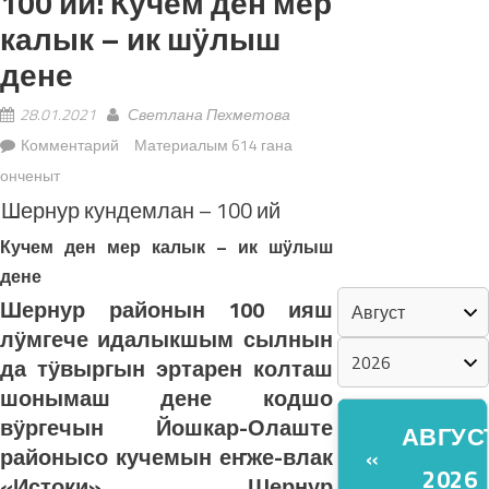
100 ий: Кучем ден мер
калык – ик шӱлыш
«ZА МАРИЙ
дене
ЭЛ»
28.01.2021
Светлана Пехметова
ШКЕНАН-
Комментарий
Материалым 614 гана
ВЛАК
онченыт
КОКЛАШ
Шернур кундемлан – 100 ий
УШНО
Кучем ден мер калык – ик шӱлыш
КАЛЕНДАРЬ
дене
Шернур районын 100 ияш
лӱмгече идалыкшым сылнын
да тӱвыргын эртарен колташ
шонымаш дене кодшо
вӱргечын Йошкар-Олаште
АВГУС
районысо кучемын еҥже-влак
«
2026
«Истоки» Шернур