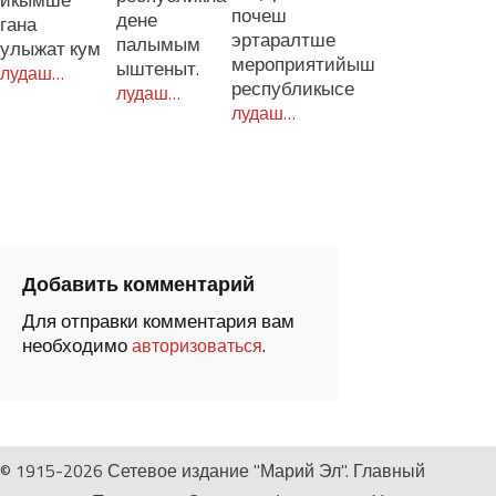
икымше
почеш
дене
гана
эртаралтше
палымым
улыжат кум
мероприятийыш
ыштеныт.
лудаш…
республикысе
лудаш…
лудаш…
Добавить комментарий
Для отправки комментария вам
необходимо
.
авторизоваться
© 1915-2026 Сетевое издание "Марий Эл". Главный