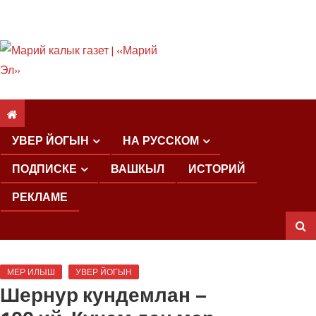
ШКЕНАН КОКЛАШ
УШНО
УВЕР ЙОГЫН
НА РУССКОМ
ПОДПИСКЕ
ВАШКЫЛ
ИСТОРИЙ
РЕКЛАМЕ
ШОЧМО
МЕР ИЛЫШ
УВЕР ЙОГЫН
КУНДЕМЫМ
Шернур кундемлан –
АРАЛАШ
ШОГАЛ