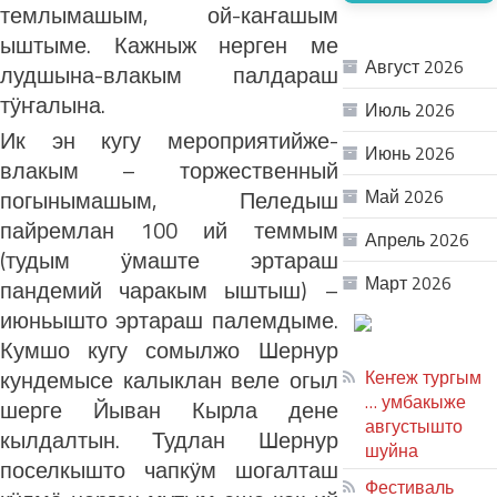
темлымашым, ой-каҥашым
АРХИВ
ыштыме. Кажныж нерген ме
Август 2026
лудшына-влакым палдараш
тӱҥалына.
Июль 2026
Ик эн кугу мероприятийже-
Июнь 2026
влакым – торжественный
погынымашым, Пеледыш
Май 2026
пайремлан 100 ий теммым
Апрель 2026
(тудым ӱмаште эртараш
Март 2026
пандемий чаракым ыштыш) –
июньышто эртараш палемдыме.
ТЕАТР
Кумшо кугу сомылжо Шернур
УВЕР
кундемысе калыклан веле огыл
Кеҥеж тургым
… умбакыже
шерге Йыван Кырла дене
августышто
кылдалтын. Тудлан Шернур
шуйна
поселкышто чапкӱм шогалташ
Фестиваль