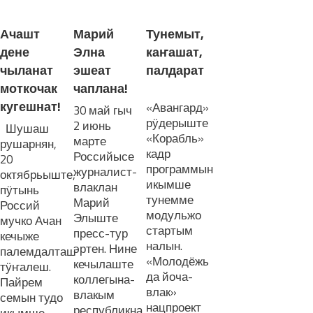
Ачашт
Марий
Тунемыт,
дене
Элна
каҥашат,
чыланат
эшеат
палдарат
моткочак
чаплана!
кугешнат!
«Авангард»
30 май гыч
рӱдерыште
2 июнь
Шушаш
«Корабль»
марте
рушарнян,
кадр
Российысе
20
программын
журналист-
октябрьыште,
икымше
влаклан
пӱтынь
тунемме
Марий
Россий
модульжо
Элыште
мучко Ачан
стартым
пресс-тур
кечыже
налын.
эртен. Нине
палемдалташ
«Молодёжь
кечылаште
тӱҥалеш.
да йоча-
коллегына-
Пайрем
влак»
влакым
семын тудо
нацпроект
республикна