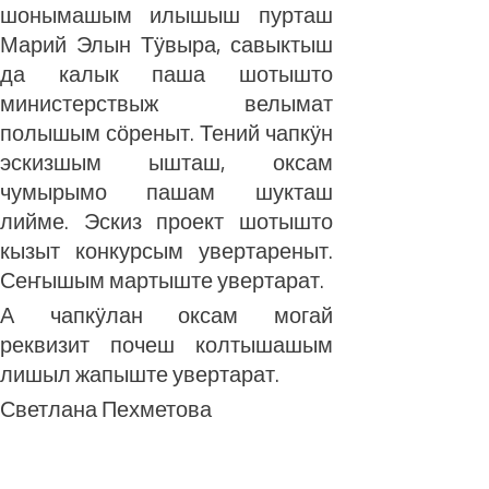
шонымашым илышыш пурташ
Марий Элын Тӱвыра, савыктыш
да калык паша шотышто
министерствыж велымат
полышым сӧреныт. Тений чапкӱн
эскизшым ышташ, оксам
чумырымо пашам шукташ
лийме. Эскиз проект шотышто
кызыт конкурсым увертареныт.
Сеҥышым мартыште увертарат.
А чапкӱлан оксам могай
реквизит почеш колтышашым
лишыл жапыште увертарат.
Светлана Пехметова
ЛУДАШ ТЕМЛЕНА: