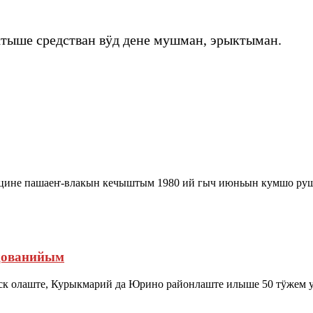
ыше средстван вӱд дене мушман, эрыктыман.
дицине пашаеҥ-влакын кечыштым 1980 ий гыч июньын кумшо руш
дованийым
к олаште, Курыкмарий да Юрино районлаште илыше 50 тӱжем у