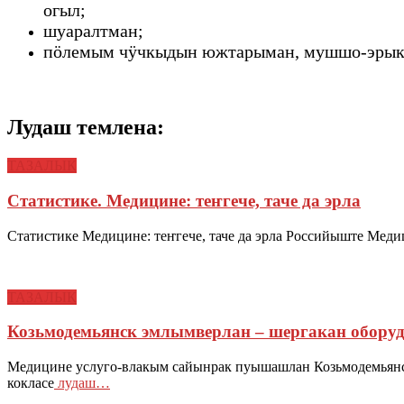
огыл;
шуаралтман;
пӧлемым чӱчкыдын южтарыман, мушшо-эрыкт
Лудаш темлена:
ТАЗАЛЫК
Статистике. Медицине: теҥгече, таче да эрла
Статистике Медицине: теҥгече, таче да эрла Российыште Ме
ТАЗАЛЫК
Козьмодемьянск эмлымверлан – шергакан обору
Медицине услуго-влакым сайынрак пуышашлан Козьмодемьянс
кокласе
лудаш…