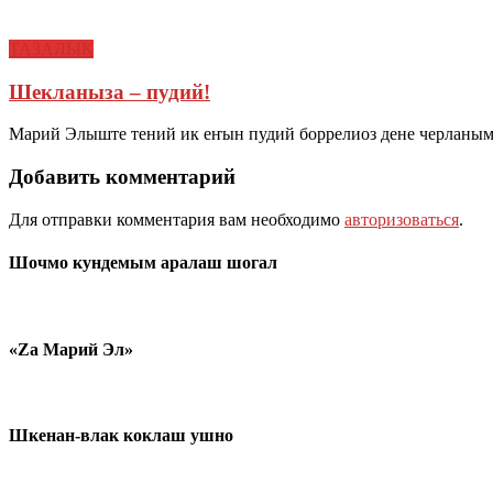
ТАЗАЛЫК
Шекланыза – пудий!
Марий Элыште тений ик еҥын пудий боррелиоз дене черланым
Добавить комментарий
Для отправки комментария вам необходимо
авторизоваться
.
Шочмо кундемым аралаш шогал
«Zа Марий Эл»
Шкенан-влак коклаш ушно