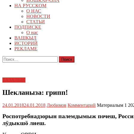
ЙОШКАР-ОЛА
НА РУССКОМ
О НАС
НОВОСТИ
СТАТЬИ
ПОДПИСКЕ
О нас
ВАШКЫЛ
ИСТОРИЙ
РЕКЛАМЕ
Найти:
ТАЗАЛЫК
Шекланыза: грипп!
24.01.2018
24.01.2018
Любимов
Комментарий
Материалым 1 20
Роспотребнадзорын палемдымыж почеш, Росс
лӱдыкшӧ лиеш.