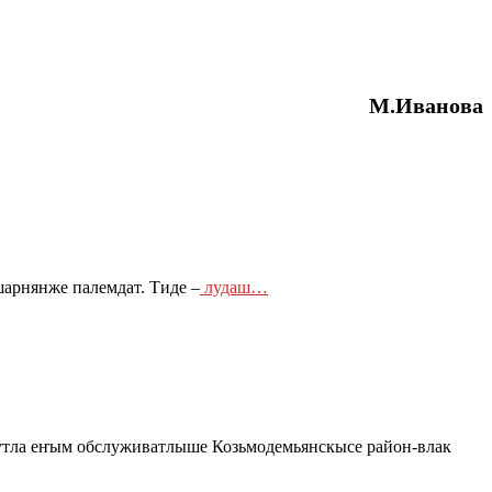
М.Иванова
арнянже палемдат. Тиде –
лудаш…
тла еҥым обслуживатлыше Козьмодемьянскысе район-влак