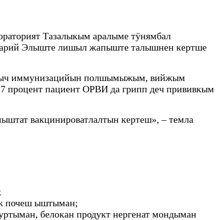
ораторият Тазалыкым аралыме тӱнямбал
арий Элыште лишыл жапыште талышнен кертше
амыч иммунизацийын полшымыжым, вийжым
7 процент пациент ОРВИ да грипп деч прививкым
ыштат вакцинироватлалтын кертеш», – темла
;
ыж почеш ыштыман;
ртыман, белокан продукт нергенат мондыман