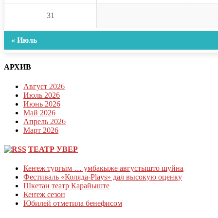
31
« Июль
АРХИВ
Август 2026
Июль 2026
Июнь 2026
Май 2026
Апрель 2026
Март 2026
ТЕАТР УВЕР
Кеҥеж тургым … умбакыже августышто шуйна
Фестиваль «Коляда-Plays» дал высокую оценку
Шкетан театр Карайыште
Кеҥеж сезон
Юбилей отметила бенефисом