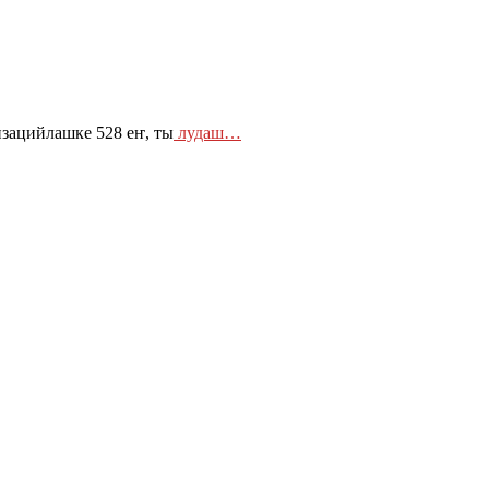
зацийлашке 528 еҥ, ты
лудаш…