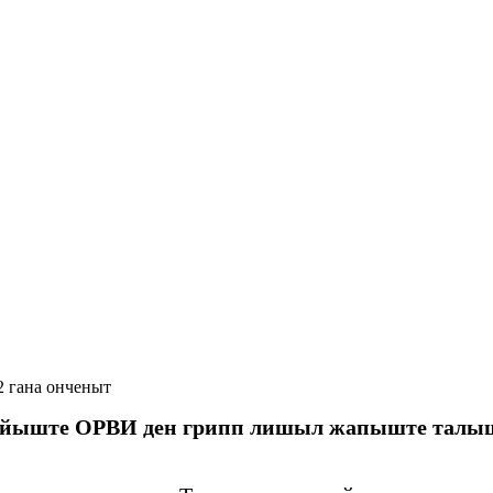
2 гана онченыт
ийыште ОРВИ ден грипп лишыл жапыште талышн