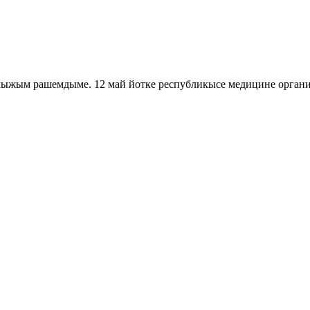
ыжым рашемдыме. 12 май йотке республикысе медицине органи