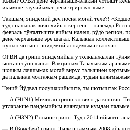
Кызыт ОРВИ дене черланыше-влакын чотышт кечын
икымше случайымат регистрироватлыме…
Такшым, эпидемий деч посна могай теле?! «Кодш
тудо палынак виян лийын кертеш, – палемда Рос
февраль тӱҥалтыште вийым налеш, рӱдӧ регион, 
дене черланыше эре шагал. Калыкын коллективыш 
нунын чотышт эпидемий лондемымат вонча».
ОРВИ да грипп эпидемийын у толкынжылан тӱня
ышташ тӱҥалыныт. Вакциным Тазалыкым аралыме
шошым лачшымак могай вирус талышнен кертмы
да палынак чолгажым рашемда, тудын вияҥмыжым 
Тений Йӱдвел полушарийыште, ты шотыштак Росс
— А (H1N1) Мичиган грипп эн виян да коштан. 
утларакше пандемийым вияҥдыше кумдан палыме 
— А (H3N2) Гонконг грипп. Тудо 2014 ийыште лек
— В (Брисбен) грипп. Тиде штаммым 2008 ийышт