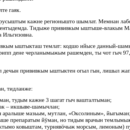
те гаяк.
ирусыштым кажне регионышто шымлат. Мемнан лаб
пеҥгыдемда. Тидыже прививкым ыштыше-влакым М
а Ильгизовна.
вивкым ыштыкташ темлат: кодшо ийысе данный-ш
ипп дене черланымыжым рашемден, ты чот гыч 97,
пп дечын прививкым ыштыктен огыл гын, лишыл жап
н, тидланже:
ман, тудым кажне 3 шагат гыч вашталтыман;
нак – икшыве-шамычлан;
ч аралыше мазьым, мутлан, «Оксолиным», йыгыман
алыше препаратым йӱман, но тидым врачын темлым
тымо ковыштам, турнявӧчыж морсым, лимоным) пу