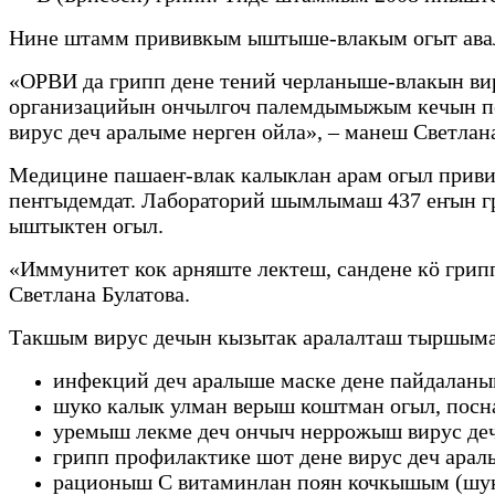
Нине штамм прививкым ыштыше-влакым огыт авал
«ОРВИ да грипп дене тений черланыше-влакын в
организацийын ончылгоч палемдымыжым кечын 
вирус деч аралыме нерген ойла», – манеш Светлан
Медицине пашаеҥ-влак калыклан арам огыл при
пеҥгыдемдат. Лабораторий шымлымаш 437 еҥын гр
ыштыктен огыл.
«Иммунитет кок арняште лектеш, сандене кӧ гри
Светлана Булатова.
Такшым вирус дечын кызытак аралалташ тыршыма
инфекций деч аралыше маске дене пайдаланы
шуко калык улман верыш коштман огыл, пос
уремыш лекме деч ончыч неррожыш вирус де
грипп профилактике шот дене вирус деч ар
рационыш С витаминлан поян кочкышым (шук