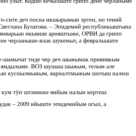
но улыт. Кодшо кечылаште грипп дене черланыме
о-сите деч посна икшырымын эртен, но тений
Светлана Булатова. – Эпидемий республикыштына
, январьын икымше арняштыже, ОРВИ да грипп
лне черланыше-влак шукемыт, а февральыште
е-шамычат тиде чер деч шыжымак прививкым
н ямдылыме. ВОЗ шушаш шыжым, телым але
усын куснылмыжым, варналтмыжым шотыш налеш
 кум тӱҥ штаммже вийым налын кертеш:
дак – 2009 ийыште эпидемийым огыл, а