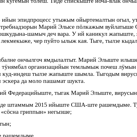
 кугемын толеш. Тиде спискыште йоча-влак ончыл
о ийын эпидпроцесс утыжым ойыртемалтын огыл, ут
потребнадзорын Марий Элысе пӧлкажым вуйлатыше 
пошкудына-шамыч деч вара. У ий каникул жапыште
лекмекыже, чер пуйто ылыж кая. Тыге, тылзе кыда
мбалне ончылгоч ямдылалтыт. Марий Элыште илыш
 тӱнямбал организацийын темлымыж почеш лӱмы
м куд-индеш тылзе жапыште шымла. Тыгодым вир
эскера да моло пашамат шукта.
ий Федерацийыште, тыгак Марий Элыште, вирусын
Тиде штаммым 2015 ийыште США-ште рашемдыме. Ту
«сӧсна гриппын» негызше;
тын;
е рашемдыме.