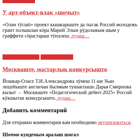
УВЕР ЙОГЫН
У арт-объект-влак «шочыт»
«Олан тӱсшӧ» проект кышкарыште да тыгак Россий молодежь
грант полышлан кӧра Марий Элын рӱдолажым шым у
граффити сӧрастараш тӱҥалеш.
лудаш…
ОБРАЗОВАНИЙ
УВЕР ЙОГЫН
Москваште, мастарлык конкурсышто
Йошкар-Оласе Т.И.Александрова лӱмеш 11-ше №ан
лицейыште англичан йылмым туныктышо Дарья Смирнова
кызыт – Москваште «Педагогический дебют-2025» Россий
кӱкшытан конкурсышто.
лудаш…
Добавить комментарий
Для отправки комментария вам необходимо
авторизоваться
.
Шочмо кундемым аралаш шогал