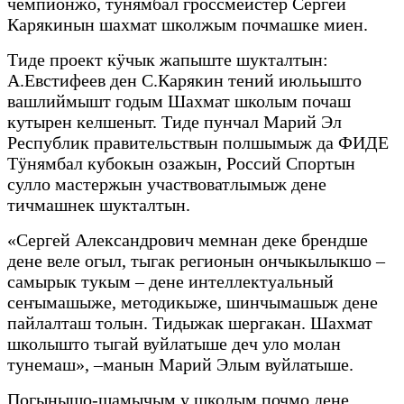
чемпионжо, тӱнямбал гроссмейстер Сергей
Карякинын шахмат школжым почмашке миен.
Тиде проект кӱчык жапыште шукталтын:
А.Евстифеев ден С.Карякин тений июльышто
вашлиймышт годым Шахмат школым почаш
кутырен келшеныт. Тиде пунчал Марий Эл
Республик правительствын полшымыж да ФИДЕ
Тӱнямбал кубокын озажын, Россий Спортын
сулло мастержын участвоватлымыж дене
тичмашнек шукталтын.
«Сергей Александрович мемнан деке брендше
дене веле огыл, тыгак регионын ончыкылыкшо –
самырык тукым – дене интеллектуальный
сеҥымашыже, методикыже, шинчымашыж дене
пайлалташ толын. Тидыжак шергакан. Шахмат
школышто тыгай вуйлатыше деч уло молан
тунемаш», –манын Марий Элым вуйлатыше.
Погынышо-шамычым у школым почмо дене