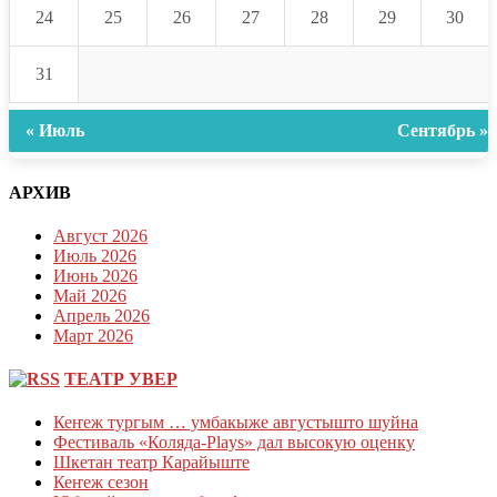
24
25
26
27
28
29
30
31
« Июль
Сентябрь »
АРХИВ
Август 2026
Июль 2026
Июнь 2026
Май 2026
Апрель 2026
Март 2026
ТЕАТР УВЕР
Кеҥеж тургым … умбакыже августышто шуйна
Фестиваль «Коляда-Plays» дал высокую оценку
Шкетан театр Карайыште
Кеҥеж сезон