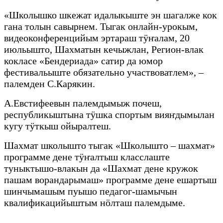
«Школышко шкежат идалыкыште эн шагалже кок
гана толын савырнем. Тыгак онлайн-урокым,
видеоконференцийым эртараш тӱҥалам, 20
июльышто, Шахматын кечыжлан, Регион-влак
кокласе «Бендериада» сатир да юмор
фестивальыште обязательно участвоватлем», –
палемден С.Карякин.
А.Евстифеевын палемдымыж почеш,
республикыштына тӱшка спортым вияҥдымылан
кугу тӱткыш ойыралтеш.
Шахмат школышто тыгак «Школышто – шахмат»
программе дене тӱҥалтыш класслаште
туныктышо-влакын да «Шахмат дене кружок
пашам ворандарымаш» программе дене ешартыш
шинчымашым пуышо педагог-шамычын
квалификацийыштым нӧлташ палемдыме.