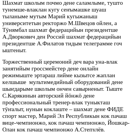
Шахмат школым почмо дене саламлыме, тушто
тунемше-влаклан кугу сеҥымашке шуаш
тыланыме мутым Марий кугыжаныш
университетын ректоржо М.Швецов ойлен, а
Тӱнямбал шахмат федерацийын президентше
А.Дворкович ден Россий шахмат федерацийын
президентше А.Филатов тидым телеграмме гоч
ыштеныт.
Торжественный церемоний деч вара уна-влак
занятийым гроссмейстер дене онлайн
режимыште эртараш лийме кызытсе жаплан
келшыше мультимедийный оборудований дене
шыҥдарыме школым ончен савырненыт. Тыште
С.Карякинын авторский йӧнжӧ дене
профессиональный тренер-влак туныкташ
тӱҥалыт, нунын коклаште – шахмат дене ФИДЕ
спорт мастер, Марий Эл Республикын кок пачаш
вице-чемпионжо, кок пачаш чемпионжо, Йошкар-
Олан кок пачаш чемпионжо А.Степулёв.