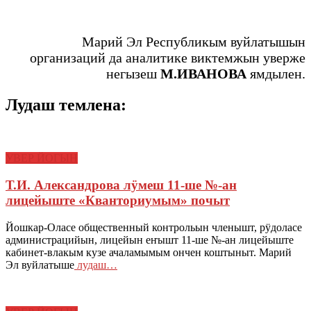
Марий Эл Республикым вуйлатышын
организаций да аналитике виктемжын уверже
негызеш
М.ИВАНОВА
ямдылен.
Лудаш темлена:
УВЕР ЙОГЫН
Т.И. Александрова лӱмеш 11-ше №-ан
лицейыште «Кванториумым» почыт
Йошкар-Оласе общественный контрольын членышт, рӱдоласе
администрацийын, лицейын еҥышт 11-ше №-ан лицейыште
кабинет-влакым кузе ачаламымым ончен коштыныт. Марий
Эл вуйлатыше
лудаш…