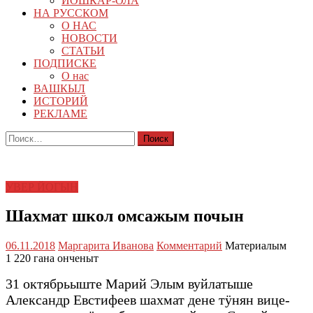
ЙОШКАР-ОЛА
НА РУССКОМ
О НАС
НОВОСТИ
СТАТЬИ
ПОДПИСКЕ
О нас
ВАШКЫЛ
ИСТОРИЙ
РЕКЛАМЕ
Найти:
УВЕР ЙОГЫН
Шахмат школ омсажым почын
06.11.2018
Маргарита Иванова
Комментарий
Материалым
1 220 гана онченыт
31 октябрьыште Марий Элым вуйлатыше
Александр Евстифеев шахмат дене тӱнян вице-