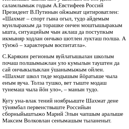
саламлымыж годым А.Евстифеев Россий
Президент В.Путинын ойжымат цитироватлен:
«Шахмат – спорт гына огыл, тудо айдемым
мунлыракым да торашке ончен моштышыракым
ышта, ситуацийым чын аклаш да поступкым
икмыняр ходлан ончыко шотлен лукташ полша. А
тӱҥжӧ – характерым воспитатла».
С.Карякин регионым вуйлатышылан школым
почаш полшымыжлан уло кумылын тауштен да
сай ончыкылыклан ӱшанымыжым ойлен.
«Шахмат школ тиде модышым йӧратыше чыла
еҥым вуча. Толза тушко, вет тыште модаш
тунемаш чыла йӧн уло», – манын тудо.
Кугу уна-влак тений ноябрьыште Шахмат дене
тӱнямбал первенствыште Российын
сборныйыштыжо Марий Элын чапшым аралыше
Максим Волковлан сеҥымашым тыланеныт.