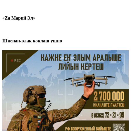
«Zа Марий Эл»
Шкенан-влак коклаш ушно