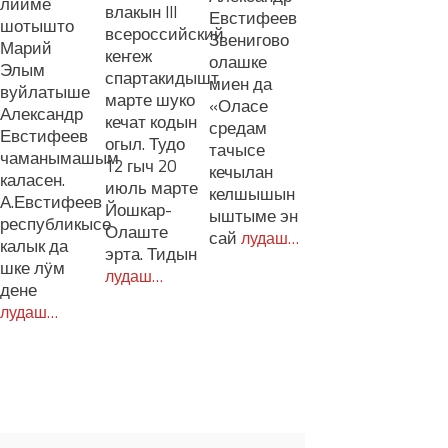
лийме
влакын III
Евстифеев
шотышто
всероссийский
Звенигово
Марий
кеҥеж
олашке
Элым
спартакидышт
миен да
вуйлатыше
марте шуко
«Оласе
Александр
кечат кодын
средам
Евстифеев
огыл. Тудо
тачысе
чаманымашым
12 гыч 20
кечылан
каласен.
июль марте
келшышын
А.Евстифеев
Йошкар-
ыштыме эн
республикысе
Олаште
сай
лудаш…
калык да
эрта. Тидын
шке лӱм
лудаш…
дене
лудаш…