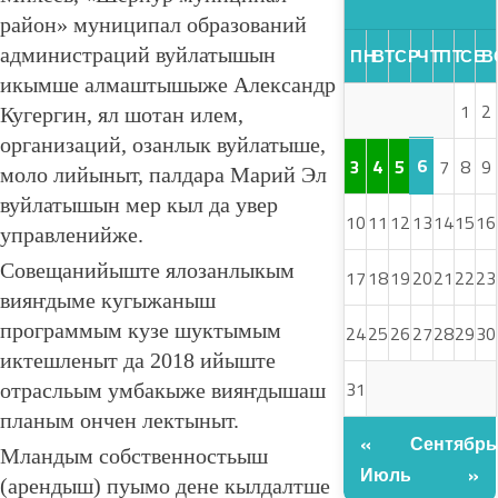
район» муниципал образований
администраций вуйлатышын
ПН
ВТ
СР
ЧТ
ПТ
СБ
В
икымше алмаштышыже Александр
1
2
Кугергин, ял шотан илем,
организаций, озанлык вуйлатыше,
6
3
4
5
7
8
9
моло лийыныт, палдара Марий Эл
вуйлатышын мер кыл да увер
10
11
12
13
14
15
16
управленийже.
Совещанийыште ялозанлыкым
17
18
19
20
21
22
23
вияҥдыме кугыжаныш
программым кузе шуктымым
24
25
26
27
28
29
30
иктешленыт да 2018 ийыште
31
отрасльым умбакыже вияҥдышаш
планым ончен лектыныт.
«
Сентябрь
Мландым собственностьыш
Июль
»
(арендыш) пуымо дене кылдалтше