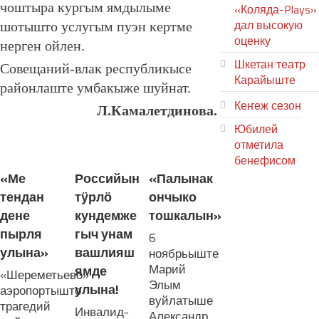
чоштыра кургым ямдылыме
«Коляда-Plays»
дал высокую
шотышто услугым пуэн кертме
оценку
нерген ойлен.
Шкетан театр
Совещаний-влак республикысе
Карайыште
районлаште умбакыже шуйнат.
Кеҥеж сезон
Л.Камалетдинова.
Юбилей
ЛУДАШ ТЕМЛЕНА:
отметила
бенефисом
«Ме
Российын
«Палынак
ЛИЙ ПЫРЛЯ
тендан
тӱрлӧ
ончыко
дене
кундемже
тошкалын»
пырля
гыч унам
6
улына»
вашлияш
ноябрьыште
Марий
ямде
«Шереметьево»
Элым
улына!
аэропортышто
вуйлатыше
трагедий
Инвалид-
Александр