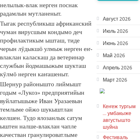
нелылык-влак нерген поснак
АРХИВ
радамлын мутланеныт.
Август 2026
Тыгак республикыш африканский
Июль 2026
чуман вирусшым кондымо деч
профилактикым ышташ, тиде
Июнь 2026
черын лӱдыкшӧ улмыж нерген еҥ-
Май 2026
влаклан каласкаш да ветеринар
службын йодмашыжым шукташ
Апрель 2026
кӱлмӧ нерген каҥашеныт.
Март 2026
Шернур районышто лиймышт
ТЕАТР
годым «Лукоз» предприятийын
УВЕР
вуйлатышыже Иван
Уразаевын
Кеҥеж тургым
темлыме ойжо шукыштлан
… умбакыже
келшен. Тудо ялозанлык сатум
августышто
ыштен налше-влаклан чапле
шуйна
качестван гранулироватлыме
Фестиваль