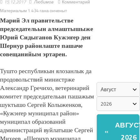
15.12.2017
Любимов
Комментарий
Материалым 1 434 гана онченыт
«ZА МАРИЙ
Марий Эл правительстве
ЭЛ»
председательын алмаштышыже
Юрий Сидыганов Кужэҥер ден
ШКЕНАН-
ВЛАК
Шернур районлаште пашаче
КОКЛАШ
совещанийым эртарен.
УШНО
Тушто республикын ялозанлык да
КАЛЕНДАРЬ
продовольствий министрже
Александр Гречихо, ветеринарий
комитет председательын пашажым
шуктышо Сергей Колыженков,
«Кужэҥер муниципал район»
муниципал образований
АВГУС
«
администраций вуйлатыше Сергей
2026
Михеев, «Шернур муниципал