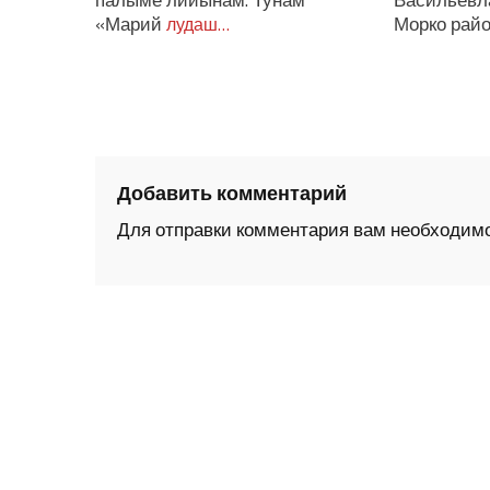
палыме лийынам. Тунам
Васильевла
«Марий
Морко рай
лудаш…
Добавить комментарий
Для отправки комментария вам необходим