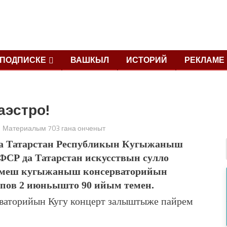
ПОДПИСКЕ
ВАШКЫЛ
ИСТОРИЙ
РЕКЛАМЕ
аэстро!
Материалым 703 гана онченыт
а Татарстан Республикын Кугыжаныш
СР да Татарстан искусствын сулло
 лӱмеш кугыжаныш консерваторийын
пов 2 июньышто 90 ийым темен.
рваторийын Кугу концерт залыштыже пайрем