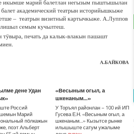
е икымше марий балетлан негызым пыштышылан
а балет академический театрын историйышкыже
летше – театрын визитный картычкыже. А.Луппов
 лишыл семым кучылтеш.
тӱвыра, печать да калык-влакын пашашт
миен.
А.БАЙКОВА
ылме дене Удан
«Весыным огыл, а
ык»
шкенаным…»
ыште Россий
У Торъял районлан – 100 ий ИП
ушемын Марий
Гусева Е.Н. «Весыным огыл, а
иональный пӧлкажын
шкенаным…» Кызытсе рынке
е, поэт Альберт
илышыште сатум ужалыме