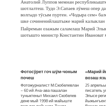
Анатолий Луппов мемнан республикышт
шотлалтеш. Тудо Э.Сапаев лӱмеш опер д
волгыдо тӱсым пуртен. «Чодыра сем» ба
шке сочиненийлаштыже марий калыклан
Пайремын озажым саламлаш Марий Элын 
шотышто министр Константин Ивановат 
ЛУДАШ ТЕМЛЕНА:
Фотосӱрет гоч шӱм-чоным
«Марий й
почеш
возаш яз
Фотожурналист М.Скобелевлан
25 апрель
– 60 ий Ача-ава пашалан
писатель 
туныктеныт Михаил Скобелев
Элысе рег
дене мый 1998 ий майыште
йыжыҥъеҥж