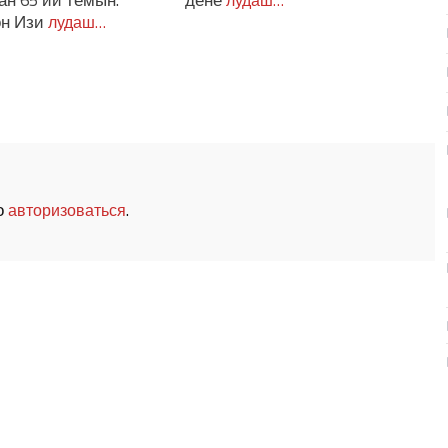
н 65 ий темын.
дене
лудаш…
он Изи
лудаш…
о
.
авторизоваться