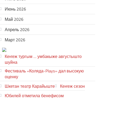
Июнь 2026
Май 2026
Апрель 2026
Март 2026
ТЕАТР УВЕР
Кеҥеж тургым … умбакыже августышто
шуйна
Фестиваль «Коляда-Plays» дал высокую
оценку
Шкетан театр Карайыште
Кеҥеж сезон
Юбилей отметила бенефисом
ЛИЙ ПЫРЛЯ