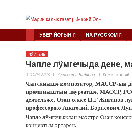
УВЕР ЙОГЫН
НА РУССКОМ
ЛӰМГЕЧЕ
Чапле лӱмгечыда дене, м
04.06.2019
Алевтина Байкова
Комментарий
Чапланыше композитор, МАССР-ын д
премийыштын лауреатше, МАССР, РСФ
деятельже, Озаҥ оласе Н.Г.Жиганов
профессоржо Анатолий Борисович Луп
Чапле лӱмгечыжлан маэстро Озаҥ консе
концертым эртарен.