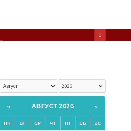
ШКЕНАН КОКЛАШ УШНО
ШОЧМО КУНДЕМЫМ АРАЛАШ ШОГАЛ
«ZА МАРИЙ ЭЛ»
ШКЕНАН-ВЛАК КОКЛАШ УШНО
КАЛЕНДАРЬ
АВГУСТ 2026
«
»
ПН
ВТ
СР
ЧТ
ПТ
СБ
ВС