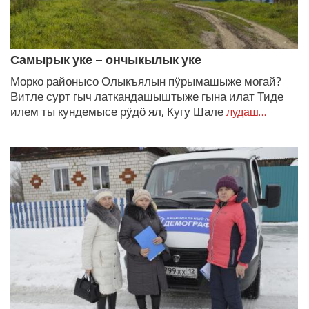
Самырык уке – ончыкылык уке
Морко районысо Олыкъялын пӱрымашыже могай?
Витле сурт гыч латкандашыштыже гына илат Тиде
илем ты кундемысе рӱдӧ ял, Кугу Шале
лудаш…