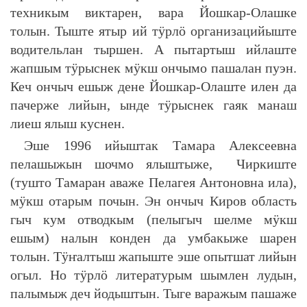
техникым виктарен, вара Йошкар-Олашке
толын. Тыште ятыр ий тӱрлӧ организацийыште
водительлан тыршен. А пытартыш ийлаште
жапшым тӱрыснек мӱкш ончымо пашалан пуэн.
Кеч ончыч ешыж дене Йошкар-Олаште илен да
пачерже лийын, ынде тӱрыснек гаяк манаш
лиеш ялыш куснен.
Эше 1996 ийыштак Тамара Алексеевна
пелашыжын шочмо ялыштыже, Чиркиште
(тушто Тамаран аваже Пелагея Антоновна ила),
мӱкш отарым почын. Эн ончыч Киров область
гыч кум отводкым (пелыгыч шелме мӱкш
ешым) налын конден да умбакыже шарен
толын. Тӱҥалтыш жапыште эше опытшат лийын
огыл. Но тӱрлӧ литературым шымлен лудын,
палымыж деч йодыштын. Тыге варажым пашаже