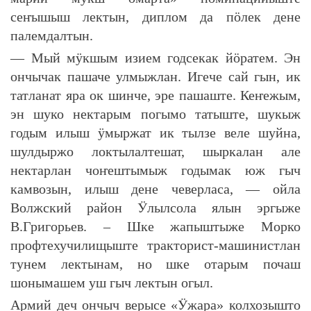
сеҥышыш лектын, диплом да пӧлек дене
палемдалтын.
— Мый мӱкшым изием годсекак йӧратем. Эн
ончычак пашаче улмыжлан. Игече сай гын, ик
татланат яра ок шинче, эре пашаште. Кеҥежым,
эн шуко нектарым погымо татыште, шукыж
годым илыш ӱмыржат ик тылзе веле шуйна,
шулдыржо локтылалтешат, шыркалан але
нектарлан чоҥештымыж годымак юж гыч
камвозын, илыш дене чеверласа, — ойла
Волжский район Ӱлылсола ялын эргыже
В.Григорьев. – Шке жапыштыже Морко
профтехучилищыште тракторист-машинистлан
тунем лектынам, но шке отарым почаш
шонымашем уш гыч лектын огыл.
Армий деч ончыч верысе «Ӱжара» колхозышто