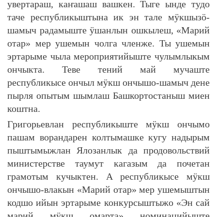
увертараш, каҥашаш вашкен. Тыге ынде тудо
таче республикыштына ик эн тале мӱкшызӧ-
шамыч радамыште ӱшанлын ошкылеш, «Марий
отар» мер ушемын чолга членже. Ты ушемын
эртарыме чыла мероприятийыште чулымлыкым
ончыкта. Теве тений май мучаште
республикысе ончыл мӱкш ончышо-шамыч дене
пырля опытым шымлаш Башкортостаныш миен
коштна.
Григорьевлан республикыште мӱкш ончымо
пашам ворандарен колтымашке кугу надырым
пыштымыжлан Ялозанлык да продовольствий
министерстве таумут кагазым да почетан
грамотым кучыктен. А республикысе мӱкш
ончышо-влакын «Марий отар» мер ушемыштын
кодшо ийын эртарыме конкурсыштыжо «Эн сай
марий мӱкш омарта» номинацийыште