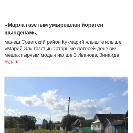
ЛУДАШ ТЕМЛЕНА:
«Марла газетым ӱмырешлан йӧратен
шынденам», —
манеш Советский район Кукмарий ялыште илыше,
«Марий Эл» газетын эртарыме лотерей дене вич
мешак пырчым модын налше З.Иванова. Зинаида
лудаш…