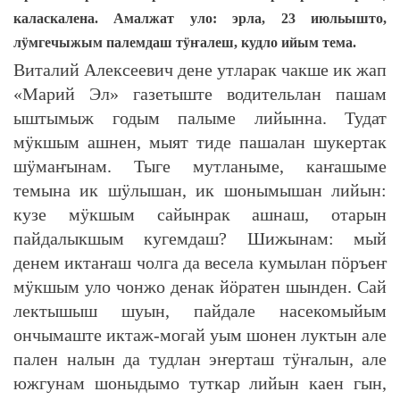
каласкалена. Амалжат уло: эрла, 23 июльышто,
лӱмгечыжым палемдаш тӱҥалеш, кудло ийым тема.
Виталий Алексеевич дене утларак чакше ик жап
«Марий Эл» газетыште водительлан пашам
ыштымыж годым палыме лийынна. Тудат
мӱкшым ашнен, мыят тиде пашалан шукертак
шӱмаҥынам. Тыге мутланыме, каҥашыме
темына ик шӱлышан, ик шонымышан лийын:
кузе мӱкшым сайынрак ашнаш, отарын
пайдалыкшым кугемдаш? Шижынам: мый
денем иктаҥаш чолга да весела кумылан пӧръеҥ
мӱкшым уло чонжо денак йӧратен шынден. Сай
лектышыш шуын, пайдале насекомыйым
ончымаште иктаж-могай уым шонен луктын але
пален налын да тудлан эҥерташ тӱҥалын, але
южгунам шоныдымо туткар лийын каен гын,