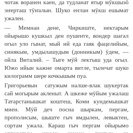
чотак воранен каен, да тудланат ятыр мӱкшызӧ
эҥерташ тӱҥалын. Шуко еҥлан мӱкш ешымат
ужален.
— Мемнан дене, Чиркиште, нектарым
ойырышо кушкыл ден пушеҥге, вондер шагал
огыл уло гынат, мый ий еда гаяк фацелийым,
синякым, умдылашудым (донникым) ӱдем, —
ойла Виталий. – Тыге мӱй лектыш уда огыл.
Южо ийын кажне омарта витле, тылечат шуко
килограмм шере кочкышым пуа.
Григорьевын сатужым налше-влак шукертак
сай могырым акленыт. А шкеже мӱйым ужалаш
Татарстанышкат коштеш, Коми кундемышкат
миен. Мӱй деч посна шыркам, пергам,
прополисым, шыште гыч ямдылен, левыктен,
сортам ужала. Караш гыч пергам ойырымо