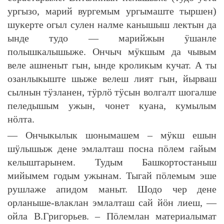
ургызо, марий вургемым ургымаште тыршен)
шукерте огыл сулен налме канышыш лектын да
ынде тудо — марийжын ӱшанле
полышкалышыже. Ончыч мӱкшым да чывым
веле ашненыт гын, ынде кроликым кучат. А ты
озанлыкыште шыже велеш лият гын, йырваш
сылнын тӱзланен, тӱрлӧ тӱсын волгалт шогалше
пеледышым ужын, чонет куана, кумылым
нӧлта.
— Ончыкылык шонымашем – мӱкш ешын
шӱлышыж дене эмлалташ посна пӧлем гайым
келыштарынем. Тудым Башкортостаныш
мийымем годым ужынам. Тыгай пӧлемым эше
рушлаже апидом маныт. Шодо чер дене
орланыше-влаклан эмлалташ сай йӧн лиеш, —
ойла В.Григорьев. – Пӧлемлан материалымат