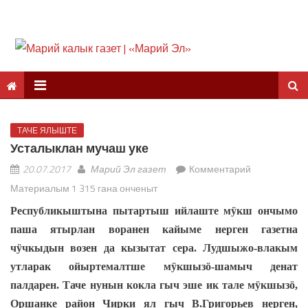
ТАЧЕ ЯЛЫШТЕ
Усталыклан мучаш уке
20.07.2017
Марий Эл газет
Комментарий
Материалым 1 315 гана онченыт
Республикыштына пытартыш ийлаште мӱкш ончымо
паша ятырлан воранен кайыме нерген газетна
чӱчкыдын возен да кызытат сера. Лудшыжо-влакым
утларак ойыртемалтше мӱкшызӧ-шамыч денат
палдарен. Таче нунын кокла гыч эше ик тале мӱкшызӧ,
Оршанке район Чирки ял гыч В.Григорьев нерген,