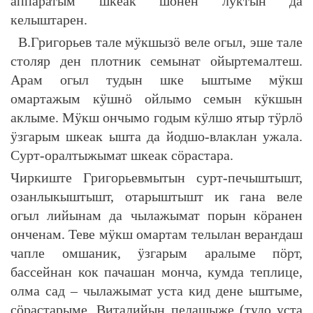
аппаратым шкеак шонен луктын да
келыштарен.
В.Григорьев тале мӱкшызӧ веле огыл, эше тале
столяр ден плотник семынат ойыртемалтеш.
Арам огыл тудын шке ыштыме мӱкш
омартажым кӱшнӧ ойлымо семын кӱкшын
аклыме. Мӱкш ончымо годым кӱлшо ятыр тӱрлӧ
ӱзгарым шкеак ышта да йодшо-влаклан ужала.
Сурт-оралтыжымат шкеак сӧрастара.
Чиркиште Григорьевмытын сурт-печыштышт,
озанлыкыштышт, отарыштышт ик гана веле
огыл лийынам да чылажымат порын кӧранен
онченам. Теве мӱкш омартам телылан вераҥдаш
чапле омшаник, ӱзгарым аралыме пӧрт,
бассейнан кок пачашан монча, кумда теплице,
олма сад – чылажымат уста кид дене ыштыме,
сӧрастарыме. Виталийын пелашыже (тудо уста