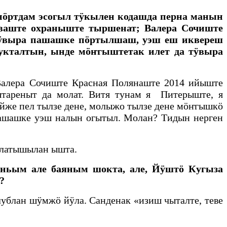
пӧртдам эсогыл тӱкылен кодашда перна манын
кваште охраныште тыршенат; Валера Сочиште
 тӱвыра пашашке пӧртылшаш, уэш еш иквереш
талтын, ынде мӧҥгыштетак илет да тӱвыра
алера Сочиште Красная Полянаште 2014 ийыште
тареныт да молат. Витя тунам я Питерыште, я
йже пел тылзе дене, молыжо тылзе дене мӧҥгышкӧ
пашашке уэш налын огытыл. Молан? Тидын нерген
йлатышылан ышта.
ньым але баяным шокта, але, Йӱштӧ Кугыза
?
лублан шӱмжӧ йӱла. Санденак «изиш чыталте, теве