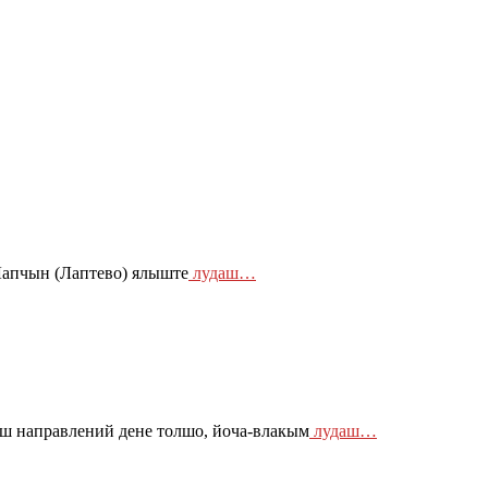
апчын (Лаптево) ялыште
лудаш…
 направлений дене толшо, йоча-влакым
лудаш…