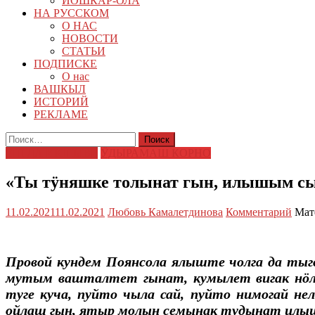
ЙОШКАР-ОЛА
НА РУССКОМ
О НАС
НОВОСТИ
СТАТЬИ
ПОДПИСКЕ
О нас
ВАШКЫЛ
ИСТОРИЙ
РЕКЛАМЕ
Найти:
ЕШ ДА ИКШЫВЕ
ӰДЫРАМАШ КОРНО
«Ты тӱняшке толынат гын, илышым 
11.02.2021
11.02.2021
Любовь Камалетдинова
Комментарий
Мат
Провой кундем Поянсола ялыште чолга да тыго
мутым вашталтет гынат, кумылет вигак 
туге куча, пуйто чыла сай, пуйто нимогай 
ойлаш гын, ятыр молын семынак тудынат илы