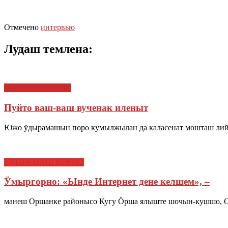
Отмечено
интервью
Лудаш темлена:
ЕШ ДА ИКШЫВЕ
Пуйто ваш-ваш вученак иленыт
Южо ӱдырамашын поро кумылжылан да каласенат мошташ лийд
ӰДЫРАМАШ КОРНО
Ӱмыргорно: «Ынде Интернет дене келшем», –
манеш Оршанке районысо Кугу Ӧрша ялыште шочын-кушшо, Ор