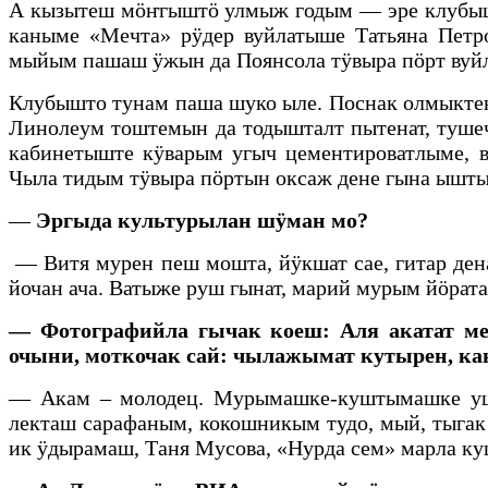
А кызытеш мӧҥгыштӧ улмыж годым — эре клубышт
каныме «Мечта» рӱдер вуйлатыше Татьяна Петр
мыйым пашаш ӱжын да Поянсола тӱвыра пӧрт вуй
Клубышто тунам паша шуко ыле. Поснак олмыктен
Линолеум тоштемын да тодышталт пытенат, тушеч
кабинетыште кӱварым угыч цементироватлыме, 
Чыла тидым тӱвыра пӧртын оксаж дене гына ыштым
—
Эргыда культурылан шӱман мо?
— Витя мурен пеш мошта, йӱкшат сае, гитар де
йочан ача. Ватыже руш гынат, марий мурым йӧра
— Фотографийла гычак коеш: Аля акатат ме
очыни, моткочак сай: чылажымат кутырен, к
— Акам – молодец. Мурымашке-куштымашке уш
лекташ сарафаным, кокошникым тудо, мый, тыгак
ик ӱдырамаш, Таня Мусова, «Нурда сем» марла 