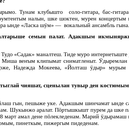
е?
ымо. Тунам клубышто соло-гитара, бас-гитар
струмтентым налын, шке шоктен, мурен концерты
ӧра ынде «Ласка шӱм» — вокальный ансамбль гына
лтарыше семын палат. Адакшым икмыняржым
. Тудо «Садак» маналтеш. Тиде муро интернетышт
н Миша веҥым клипымат сниматленыт. Ӱдыремлан 
рже, Надежда Мокеева, «Йолташ ӱдыр» мурым 
 тыглай чияшат, сценылан тувыр ден костюмыма
аш гын, пешыже уке. Адакшым шинчамат ынде с
ынам. Шукынжо аралат. Пӧртышкышт пурем да шке
к 8 март амал дене пӧлекледенам. Марий ӱдырамаш
тюмым, пинеткым, пижергым пидеденам.