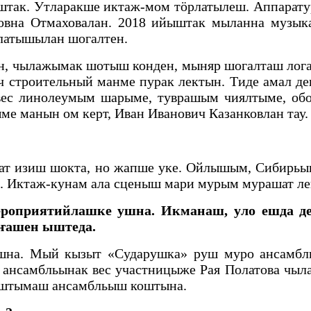
ак. Утларакше иктаж-мом тӧрлатылеш. Аппарату
овна Отмаховалан. 2018 ийыштак мыланна музы
латышылан шогалтен.
, чылажымак шотыш конден, мыняр шогалташ логал
 строительный манме пурак лектын. Тиде амал де
вес линолеумым шарыме, туврашым чиялтыме, об
е манын ом керт, Иван Иванович Казанковлан тау.
нат изиш шокта, но жапше уке. Ойлышым, Сибирьы
та. Иктаж-кунам ала сценыш мари мурым мурашат л
роприятийлашке ушна. Икманаш, уло ешда д
аҥашен ыштеда.
на. Мый кызыт «Сударушка» руш муро ансамбль
 ансамбльынак вес участницыже Рая Полатова чыла
куштымаш ансамбльыш коштына.