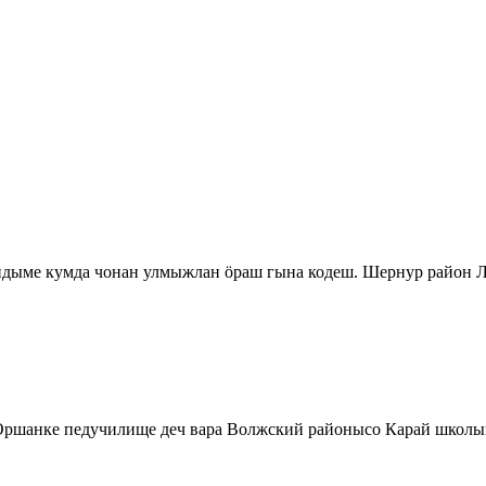
ыме кумда чонан улмыжлан ӧраш гына кодеш. Шернур район Л
шанке педучилище деч вара Волжский районысо Карай школыш