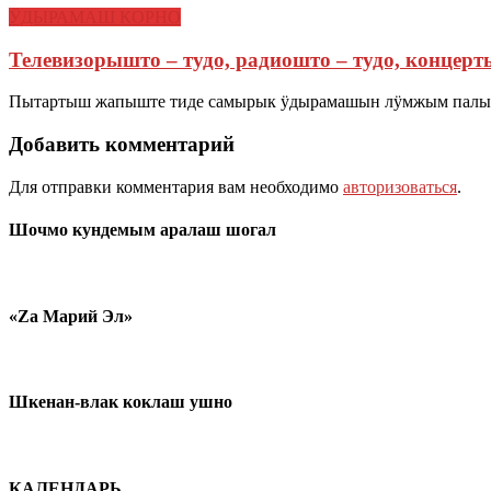
ӰДЫРАМАШ КОРНО
Телевизорышто – тудо, радиошто – тудо, концерт
Пытартыш жапыште тиде самырык ӱдырамашын лӱмжым палыдым
Добавить комментарий
Для отправки комментария вам необходимо
авторизоваться
.
Шочмо кундемым аралаш шогал
«Zа Марий Эл»
Шкенан-влак коклаш ушно
КАЛЕНДАРЬ