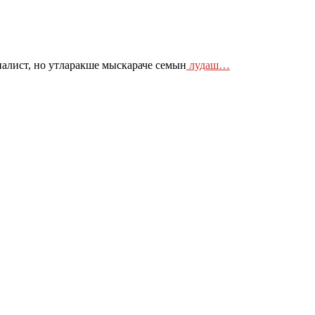
лист, но утларакше мыскараче семын
лудаш…