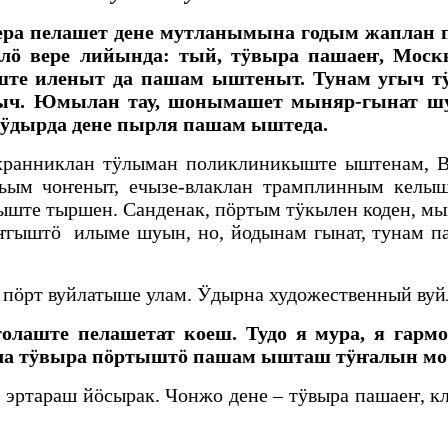
ера пелашет дене мутланымына годым жаплан 
лӧ вере лийында: тый, тӱвыра пашаеҥ, Мос
аште иленыт да пашам ыштеныт. Тунам угыч
ч. Юмылан тау, шонымашет мыняр-гынат шук
ӱдырда дене пырля пашам ыштеда.
ранниклан тӱлыман поликлиникыште ыштенам, В
ьым чоҥеныт, ечызе-влаклан трамплинным келыш
те тыршен. Санденак, пӧртым тӱкылен коден, мы
ӧҥгыштӧ илыме шуын, но, йодынам гынат, тунам 
а пӧрт вуйлатыше улам. Ӱдырна художественный ву
аште пелашетат коеш. Тудо я мура, я гармо
ола тӱвыра пӧртыштӧ пашам ышташ тӱҥалын мо
эртараш йӧсырак. Чонжо дене – тӱвыра пашаеҥ, к