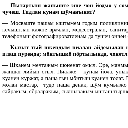
— Пытартыш жапыште эше чон йодмо у сомы
чучеш. Тидлан кунам шӱмаҥынат?
—
Мосваште пашам ыштымем годым поликлиникы
кечыштлан кажне врачлан, медсестралан, сани
телефоныш фотографироватленам да тушеч ончен с
— Кызыт тый шкендым пиалан айдемылан шо
илаш пуренда; мӧҥгышкӧ пӧртылында, чонетл
— Шканем мечтажым шоненат омыл. Эре, манмыла
жапшат лийын огыл. Пиалже – кунам йоча, унык
куанен куржат, а паша гыч мӧҥгыш куанен толат
молан мастар, тудо паша денак, шӱм кумылжо
сайракым, сӧралракым, сылныракым ышташ тырше