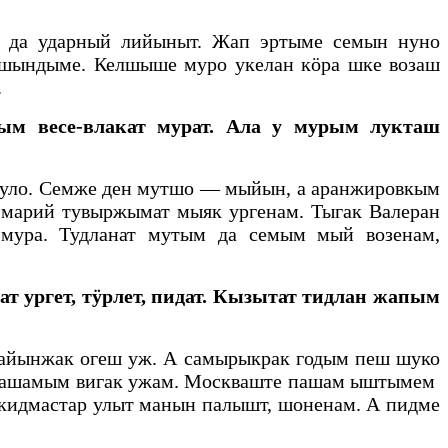
а да ударный лийыныт. Жап эртыме семын нуно
м шындыме. Келшыше муро укелан кӧра шке возаш
.
 весе-влакат мурат. Ала у мурым лукташ
е уло. Семже ден мутшо — мыйын, а аранжировкым
марий тувыржымат мыяк ургенам. Тыгак Валеран
мура. Тудланат мутым да семым мый возенам,
т ургет, тӱрлет, пидат. Кызытат тидлан жапым
айынжак огеш уж. А самырыкрак годым пеш шуко
 пашамым вигак ужам. Москваште пашам ыштымем
 кидмастар улыт манын палышт, шоненам. А пидме