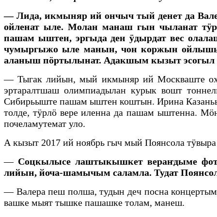
— Лида, икмыняр ий ончыч тый денет да Вал
ойленат ыле. Молан манаш гын чыланат тӱр
пашам ыштен, эргыда ден ӱдырдат вес олал
чумыргыжо ыле манын, чон коржын ойлышы
аланыш пӧртылынат. Адакшым кызыт эсогыл 
— Тыгак лийын, мый икмыняр ий Москваште ох
эртаралтшаш олимпиадылан курык вошт тоннел
Сибирьыште пашам ыштен коштын. Ирина Казаньыш
толде, тӱрлӧ вере иленна да пашам ыштенна. М
почеламутемат уло.
А кызыт 2017 ий ноябрь гыч мый Поянсола тӱвыр
—
Соцкылысе лаштыкышкет вераҥдыме фотол
лийын, йоча-шамычым саламла. Тудат Поянс
— Валера пеш полша, тудын деч посна концертым 
вашке мыят тышке пашашке толам, манеш.