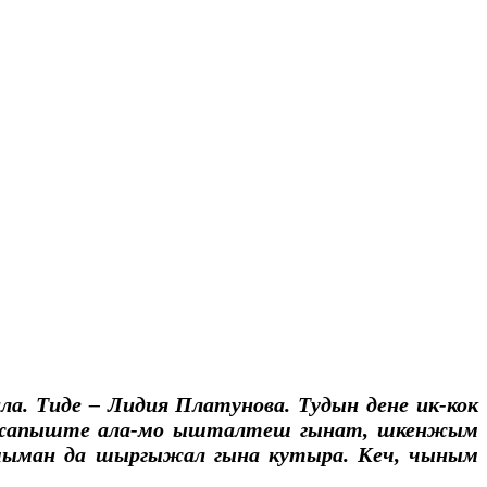
а. Тиде – Лидия Платунова. Тудын дене ик-кок
жапыште ала-мо ышталтеш гынат, шкенжым
 шыман да шыргыжал гына кутыра. Кеч, чыным