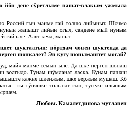
о йӧн дене сӱретлыме пашат-влакым ужмыла
о Россий гыч манме гай толшо лийыныт. Шочмо
ш нунын жапышт лийын огыл, сандене мый нуным
 гай ыле. Алят кеча, маныт.
шет шукталтын: пӧртдам чоҥен шуктенда да
нерген шонкалет? Эн кугу шонымаштет могай?
уд, май» манме семын ыле. Да шке нерген шонаш
ыш волгыдо. Тунам шӱмланат ласка. Кунам пашаш
е илышыште кажне шкенжым, шке вержым мушаш. Кӧ
атыс: ты тӱняшке толынат гын, тугеже илышым
тыршем.
Любовь Камалетдинова мутланен