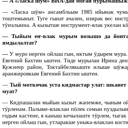
— А «Ласка шӱм» ВИА-дан могай пӱрымашыж
— «Ласка шӱм» ансамбльым 1985 ийынак чумыр
тоштемыныт. Туге гынат ачален, изирак вес ин
тӱҥалынна. А кызытше инструмент-влак укелан к
— Тыйым еҥ-влак мурым возышо да йоҥга
ямдылалтат?
—
У муро нерген ойлаш гын, иктым ӱдырем мура
Евгений Бахтин ыштен. Тиде мурылан Ирина де
Кужэҥер район, Токтайбелякыште илыше шӱжа
аранжировкым Евгений Бахтин ыштен.
—
Тый моткочак уста кидмастар улат: шканет
муат?
— Кидпашалан мыйын кызыт жапемже, чыным ойл
тӱрленам. Палыме-влаклан пӧлек семын пуэдыл
годым кастене, я каныш кечылаште тӱрлем, тыга
нерген ойлаш гын, утларакше уныка-влаклан кос