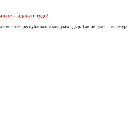
ыште – адакат тудо!
е еҥже республикыштына укеат дыр. Такше тудо – тележурна