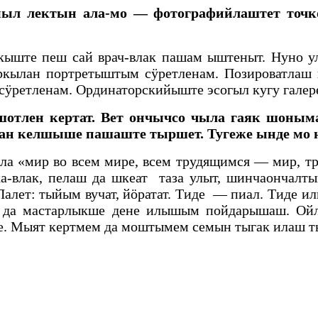
л лектын ала-мо — фотографийлаштет точк
ште пеш сай врач-влак пашам ыштеныт. Нуно ул
таркылан портретыштым сӱретленам. Позироватла
ӱретленам. Ординаторскийыште эсогыл кугу галерей
тлен кертат. Вет ончычсо чыла гаяк шоныма
ан келшыше пашаште тыршет. Тугеже ынде мо 
 «мир во всем мире, всем трудящимся — мир, тр
а-влак, пелаш да шкеат таза улыт, шинчаончалт
. Палет: тыйым вучат, йӧратат. Тиде — пиал. Тид
 да мастарлыкше дене илышым пойдарышаш. Ойл
. Мыят кертмем да моштымем семын тыгак илаш 