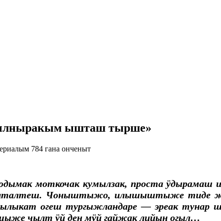
сылныракым ышташ тырше»
ериалым 784 гана онченыт
дымак моткочак кумылзак, проста ӱдырамаш ил
нӧлталтеш. Чоныштыжо, илышыштыже тиде 
нелылыкат огеш тургыжландаре — эреак тунар
шыже чылт ӱй ден мӱй гайжак лийын огыл…