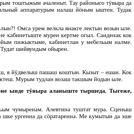
рым тоштыжым ачаленыт. Тау районысо тӱвыра да
кальный аппаратурым налаш йӧным ыштен. Тудак
ын?! Омса урем велкла янакге лектын возын ыле.
не кабинетыште мурен кертме огыл. Санденак кок
ойым пижыктыме, кабинетлан у мебельым налме.
 Тудат шийвундым ойырен.
ш, я йӱдвелыш пашаш коштын. Кызыт – ешан. Кок
ектеш. Мурым тудлан возаш такшым йодын ыле.
ене ынде тӱвыра аланыште тыршеда. Тыгеже,
ым чумыренам. Алевтина туштат мура. Сценыш
 шке ургенна да сӧратаренна. Ме кумытын да эше