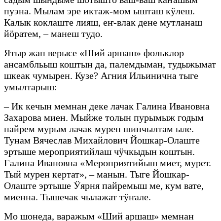
пуэна. Мылам эре иктаж-мом ышташ кӱлеш.
Калык коклаште лияш, еҥ-влак дене мутланаш
йӧратем, – манеш тудо.
Ятыр жап верысе «Ший аршаш» фольклор
ансамбльыш коштын да, палемдыман, тудыжымат
шкеак чумырен. Кузе? Агния Ильинична тыге
умылтарыш:
– Ик кечын мемнан деке лачак Галина Ивановна
Захарова миен. Мыйже толын пурымыж годым
пайрем мурым лачак мурен шинчылтам ыле.
Тунам Вячеслав Михайлович Йошкар-Олаште
эртыше мероприятийлаш чӱчкыдын коштын.
Галина Ивановна «Мероприятийыш миет, мурет.
Тый мурен кертат», – манын. Тыге Йошкар-
Олаште эртыше Ӱярня пайремыш ме, кум вате,
миенна. Тышечак чылажат тӱҥале.
Мо шонеда, варажым «Ший аршаш» мемнан