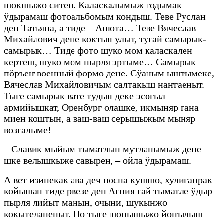
шокшыжо ситен. Каласкалымыж годымак
ӱдырамаш фотоальбомым кондыш. Теве Руслан
ден Татьяна, а тиде – Анюта… Теве Вячеслав
Михайлович дене коктын улыт, тугай самырык-
самырык… Тиде фото шуко мом каласкален
кертеш, шуко мом пырля эртыме… Самырык
пӧръеҥ военный формо дене. Сӱаным ыштымеке,
Вячеслав Михайловичым салтакыш наҥгаеныт.
Тыге самырык вате тудын деке эсогыл
армийышкат, Оренбург олашке, икмыняр гана
миен коштын, а ваш-ваш серышыжым мыняр
возгалыме!
– Славик мыйым тыматлын мутланымыж дене
шке велышкыже савырен, – ойла ӱдырамаш.
А вет изинекак ава деч посна кушшо, хулиганрак
койышан тиде рвезе ден Агния гай тыматле ӱдыр
пырля лийыт манын, очыни, шукынжо
кокытеланеныт. Но тыге шонышыжо йоҥылыш