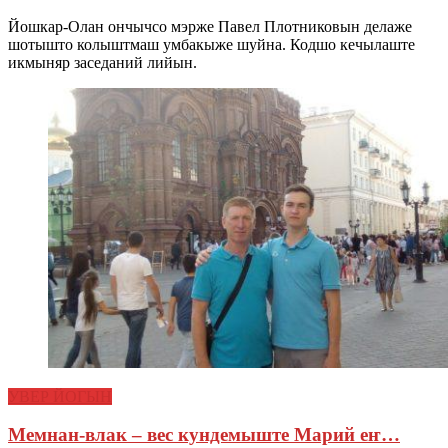
Йошкар-Олан ончычсо мэрже Павел Плотниковын делаже
шотышто колыштмаш умбакыже шуйна. Кодшо кечылаште
икмыняр заседаний лийын.
УВЕР ЙОГЫН
Мемнан-влак – вес кундемыште Марий еҥ…