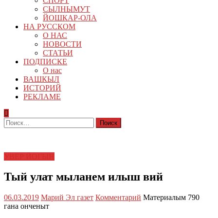
СПОРТ
СЫЛНЫМУТ
ЙОШКАР-ОЛА
НА РУССКОМ
О НАС
НОВОСТИ
СТАТЬИ
ПОДПИСКЕ
О нас
ВАШКЫЛ
ИСТОРИЙ
РЕКЛАМЕ
Найти:
УВЕР ЙОГЫН
Тый улат мыланем илыш вий
06.03.2019
Марий Эл газет
Комментарий
Материалым 790
гана онченыт