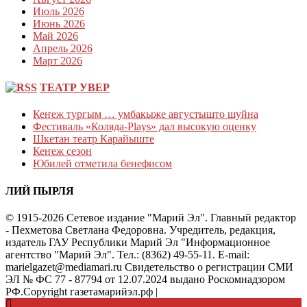
Июль 2026
Июнь 2026
Май 2026
Апрель 2026
Март 2026
ТЕАТР УВЕР
Кеҥеж тургым … умбакыже августышто шуйна
Фестиваль «Коляда-Plays» дал высокую оценку
Шкетан театр Карайыште
Кеҥеж сезон
Юбилей отметила бенефисом
ЛИЙ ПЫРЛЯ
© 1915-2026 Сетевое издание "Марий Эл". Главный редактор
- Пехметова Светлана Федоровна. Учредитель, редакция,
издатель ГАУ Республики Марий Эл "Информационное
агентство "Марий Эл". Тел.: (8362) 49-55-11. E-mail:
marielgazet@mediamari.ru Свидетельство о регистрации СМИ
ЭЛ № ФС 77 - 87794 от 12.07.2024 выдано Роскомнадзором
РФ.Copyright газетамарийэл.рф
|