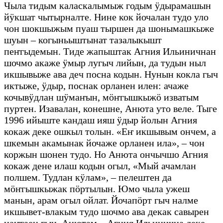
Чыла тидым каласкалымыж годым ӱдырамашын
йӱкшат чытырналте. Нине кок йочалан тудо уло
чон шокшыжым пуаш тыршен да шонымашкыже
шуын – когыньыштынат тазалыкышт
пеҥгыдемын. Тиде жапыштак Агния Ильиничнан
шочмо акаже ӱмыр лугыч лийын, да тудын ныл
икшывыже ава деч посна кодын. Нунын кокла гыч
иктыже, ӱдыр, поснак орланен илен: ачаже
кочывӱдлан шӱмаҥын, мӧҥгышкыжӧ изватым
пуртен. Изавалан, конешне, Анюта уто веле. Тыге
1996 ийыште кандаш ияш ӱдыр йолын Агния
кокаж деке ошкыл толын. «Еҥ икшывым ончем, а
шкемын акамынак йочаже орланен ила», – чон
коржын шонен тудо. Но Анюта ончычшо Агния
кокаж дене илаш кодын огыл, «Мый ачамлан
полшем. Тудлан кӱлам», – пелештен да
мӧҥгышкыжак пӧртылын. Юмо чыла ужеш
манын, арам огыл ойлат. Йочапӧрт гыч налме
икшывет-влакым тудо шочмо ава декак савырен