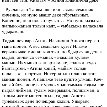
наҥгаен гын, Анютам – Агния Ильинична деке.
– Руслан ден Таням шке икшывына семынак
онченна, но нуно авашт деке пӧртылыныт.
Конешне, пеш йӧсын чучын… Но нуно кызытат
жапын-жапын толын каят, – умбакыже каласкала
ӱдырамаш.
Тидын деч вара Агния Ильнична Анюта нерген
гына шонен. А вес семынже кузе? Илыме
верышкыже миенат коштын, но ӱдыр ачаж денак
кодын, ончычсо семынак «ачамлан кӱлам»
манын. Икмыняр жап эртымеке, содыки, тудо
йыҥгыртен. «Агния кокай, мыйым толын
налат…» – шортын. Интернатыш илаш колтат
манын шонен. А пашаже теве кушто улмаш. Кеч-
могай йоча дене вет урокым ыштымыж годым эре
пырля лийман, тудым эскерыман, полшыман, а
тидым иктат ыштен огыл, садлан Анюта
тунеммыж дене почешрак кодын. Ӱдырым
нимогай интернатыш але вес вере ынышт наҥгай