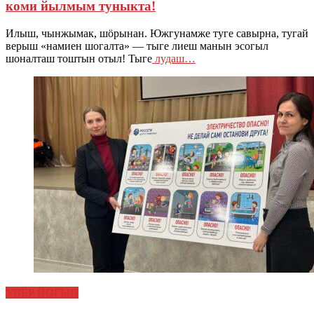
коми йылмым туныкта!
Илыш, чынжымак, шӧрынан. Южгунамже туге савырна, тугай
верыш «намиен шогалта» — тыге лиеш манын эсогыл
шоналташ тоштын отыл! Тыге
лудаш…
УВЕР ЙОГЫН