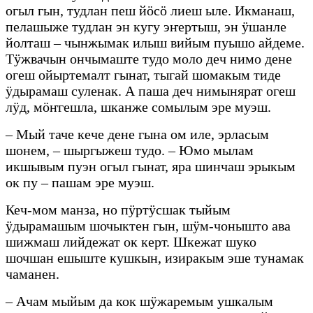
огыл гын, тудлан пеш йӧсӧ лиеш ыле. Икманаш,
пелашыже тудлан эн кугу эҥертыш, эн ӱшанле
йолташ – чынжымак илыш вийым пуышо айдеме.
Тӱжвачын ончымаште тудо моло деч нимо дене
огеш ойыртемалт гынат, тыгай шомакым тиде
ӱдырамаш суленак. А паша деч нимынярат огеш
лӱд, мӧҥгешла, шканже сомылым эре муэш.
– Мый таче кече дене гына ом иле, эрласым
шонем, – шыргыжеш тудо. – Юмо мылам
икшывым пуэн огыл гынат, яра шинчаш эрыкым
ок пу – пашам эре муэш.
Кеч-мом манза, но пӱртӱсшак тыйым
ӱдырамашым шочыктен гын, шӱм-чонышто ава
шижмаш лийдежат ок керт. Шкежат шуко
шочшан ешыште кушкын, изиракым эше тунамак
чаманен.
– Ачам мыйым да кок шӱжаремым ушкалым