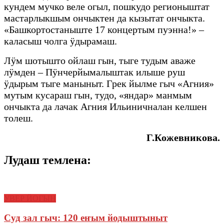
кундем мучко веле огыл, пошкудо регионыштат
мастарлыкшым ончыктен да кызытат ончыкта.
«Башкортостаныште 17 концертым пуэнна!» –
каласыш чолга ӱдырамаш.
Лӱм шотышто ойлаш гын, тыге тудым аваже
лӱмден – Пӱнчерйымалыштак илыше руш
ӱдырым тыге маныныт. Грек йылме гыч «Агния»
мутым кусараш гын, тудо, «яндар» манмым
ончыкта да лачак Агния Ильиничналан келшен
толеш.
Г.Кожевникова.
Лудаш темлена:
УВЕР ЙОГЫН
Суд зал гыч: 120 еҥым йодыштыныт