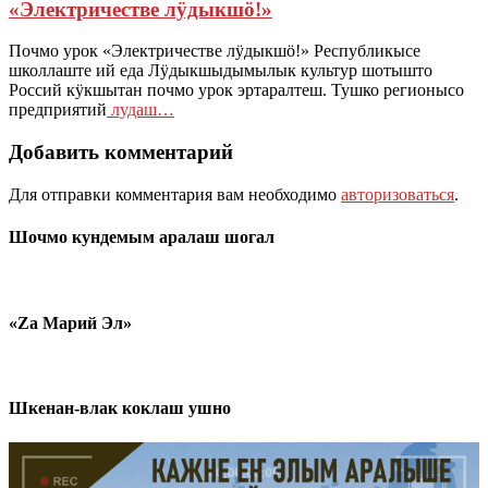
«Электричестве лӱдыкшӧ!»
Почмо урок «Электричестве лӱдыкшӧ!» Республикысе
школлаште ий еда Лӱдыкшыдымылык культур шотышто
Россий кӱкшытан почмо урок эртаралтеш. Тушко регионысо
предприятий
лудаш…
Добавить комментарий
Для отправки комментария вам необходимо
авторизоваться
.
Шочмо кундемым аралаш шогал
«Zа Марий Эл»
Шкенан-влак коклаш ушно