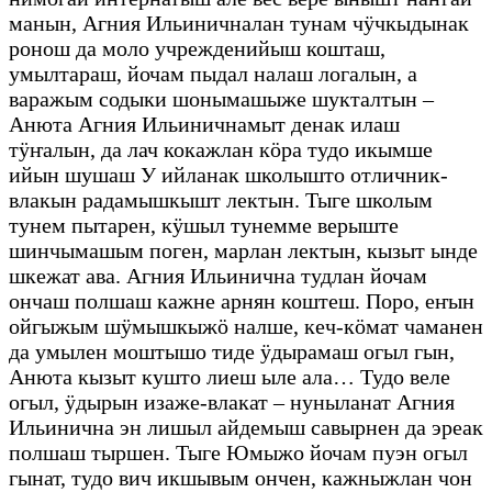
манын, Агния Ильиничналан тунам чӱчкыдынак
ронош да моло учрежденийыш кошташ,
умылтараш, йочам пыдал налаш логалын, а
варажым содыки шонымашыже шукталтын –
Анюта Агния Ильиничнамыт денак илаш
тӱҥалын, да лач кокажлан кӧра тудо икымше
ийын шушаш У ийланак школышто отличник-
влакын радамышкышт лектын. Тыге школым
тунем пытарен, кӱшыл тунемме верыште
шинчымашым поген, марлан лектын, кызыт ынде
шкежат ава. Агния Ильинична тудлан йочам
ончаш полшаш кажне арнян коштеш. Поро, еҥын
ойгыжым шӱмышкыжӧ налше, кеч-кӧмат чаманен
да умылен моштышо тиде ӱдырамаш огыл гын,
Анюта кызыт кушто лиеш ыле ала… Тудо веле
огыл, ӱдырын изаже-влакат – нуныланат Агния
Ильинична эн лишыл айдемыш савырнен да эреак
полшаш тыршен. Тыге Юмыжо йочам пуэн огыл
гынат, тудо вич икшывым ончен, кажныжлан чон