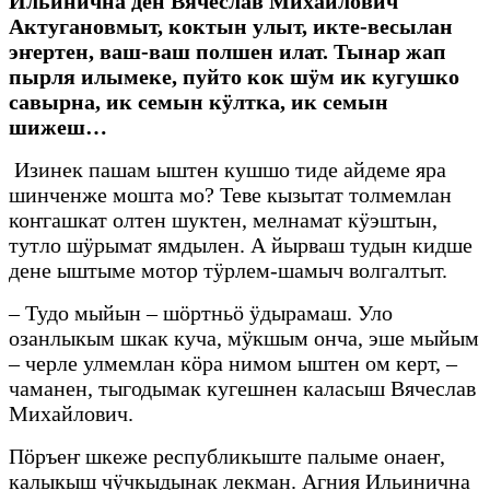
Ильинична ден Вячеслав Михайлович
Актугановмыт, коктын улыт, икте-весылан
эҥертен, ваш-ваш полшен илат. Тынар жап
пырля илымеке, пуйто кок шӱм ик кугушко
савырна, ик семын кӱлтка, ик семын
шижеш…
Изинек пашам ыштен кушшо тиде айдеме яра
шинченже мошта мо? Теве кызытат толмемлан
коҥгашкат олтен шуктен, мелнамат кӱэштын,
тутло шӱрымат ямдылен. А йырваш тудын кидше
дене ыштыме мотор тӱрлем-шамыч волгалтыт.
– Тудо мыйын – шӧртньӧ ӱдырамаш. Уло
озанлыкым шкак куча, мӱкшым онча, эше мыйым
– черле улмемлан кӧра нимом ыштен ом керт, –
чаманен, тыгодымак кугешнен каласыш Вячеслав
Михайлович.
Пӧръеҥ шкеже республикыште палыме онаеҥ,
калыкыш чӱчкыдынак лекман. Агния Ильинична