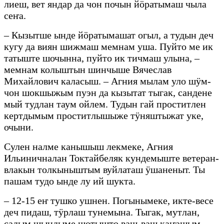
лиеш, вет яндар да чон почын йӧратымаш чыла
сеҥа.
– Кызытше ынде йӧратымашат огыл, а тудын деч
кугу да виян шижмаш мемнам уша. Пуйто ме ик
татыште шочынна, пуйто ик тичмаш улына, –
мемнам колыштын шинчыше Вячеслав
Михайлович каласыш. – Агния мылам уло шӱм-
чон шокшыжым пуэн да кызытат тыгак, сандене
мый тудлан таум ойлем. Тудын гай проститлен
кертдымым проститлышыже тӱняштыжат уке,
очыни.
Сулен налме канышыш лекмеке, Агния
Ильиничналан Токтайбеляк кундемыште ветеран-
влакын толкыныштым вуйлаташ ӱшаненыт. Ты
пашам тудо ынде лу ий шукта.
– 12-15 еҥ тушко ушнен. Погынымеке, икте-весе
деч пидаш, тӱрлаш тунемына. Тыгак, мутлан,
садым шындыме шотышто ваш-ваш каҥашым