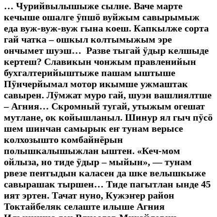
… Чурийвылышыже сылне. Ваче марте
кечыше ошалге ӱпшӧ вуйжым савырымыж
еда вуж-вуж-вуж гына коеш. Капкылже сорта
гай чатка – ошкыл колтымыжым эре
ончымет шуэш… Разве тыгай ӱдыр келшыде
кертеш? Славикын чонжым правленийын
бухгалтерийыштыже пашам ыштыше
Пӱнчерйымал мотор икымше ужмаштак
савырен. Лӱмжат муро гай, шуэн вашлиялтше
– Агния… Скромный тугай, утыжым огешат
мутлане, ок койышланыл. Шинур ял гыч пӱсӧ
шем шинчан самырык еҥ тунам верысе
колхозышто комбайнёрын
полышкалышыжлан ыштен. «Кеч-мом
ойлыза, но тиде ӱдыр – мыйын», — тунам
рвезе пеҥгыдын каласен да шке велышкыже
савырашак тыршен… Тиде пагытлан ынде 45
ият эртен. Тачат нуно, Кужэҥер район
Токтайбеляк селаште илыше Агния