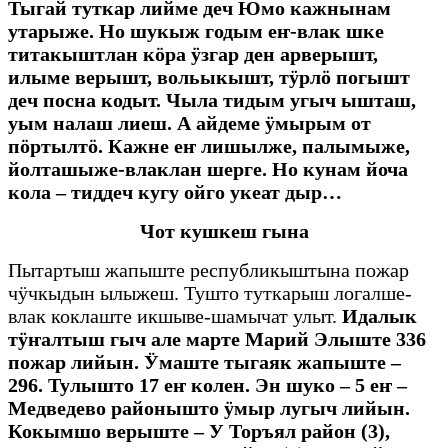
Тыгай туткар лийме деч Юмо кажнынам
утарыже. Но шукыж годым еҥ-влак шке
титакыштлан кӧра ӱзгар ден арверышт,
илыме верышт, вольыкышт, тӱрлӧ погышт
деч посна кодыт. Чыла тидым угыч ышташ,
уым налаш лиеш. А айдеме ӱмырым от
пӧртылтӧ. Кажне еҥ лишылже, палымыже,
йолташыже-влаклан шерге. Но кунам йоча
кола – тиддеч кугу ойго укеат дыр…
Чот кушкеш гына
Пытартыш жапыште республикыштына пожар
чӱчкыдын ылыжеш. Тушто туткарыш логалше-
влак коклаште икшыве-шамычат улыт.
Идалык
тӱҥалтыш гыч але марте Марий Элыште 336
пожар лийын. Ӱмаште тыгаяк жапыште –
296. Тулышто 17 еҥ колен. Эн шуко – 5 еҥ –
Медведево районышто ӱмыр лугыч лийын.
Кокымшо верыште – У Торъял район (3),