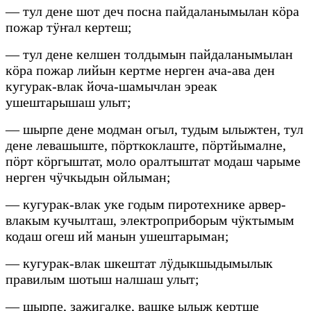
— тул дене шот деч посна пайдаланымылан кӧра
пожар тӱҥал кертеш;
— тул дене келшен толдымын пайдаланымылан
кӧра пожар лийын кертме нерген ача-ава ден
кугурак-влак йоча-шамычлан эреак
ушештарышаш улыт;
— шырпе дене модман огыл, тудым ылыжтен, тул
дене левашыште, пӧрткоклаште, пӧртйымалне,
пӧрт кӧргыштат, моло оралтыштат модаш чарыме
нерген чӱчкыдын ойлыман;
— кугурак-влак уке годым пиротехнике арвер-
влакым кучылташ, электроприборым чӱктымым
кодаш огеш ий манын ушештарыман;
— кугурак-влак шкештат лӱдыкшыдымылык
правилым шотыш налшаш улыт;
— шырпе, зажигалке, вашке ылыж кертше