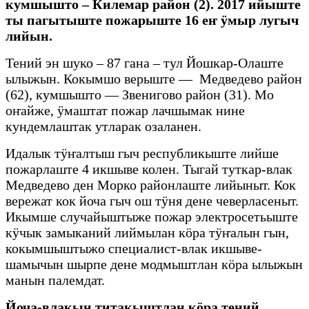
кумшышто – Килемар район (2). 2017 ийыште
ты пагытыште пожарыште 16 еҥ ӱмыр лугыч
лийын.
Тений эн шуко – 87 гана – тул Йошкар-Олаште
ылыжын. Кокымшо верыште — Медведево район
(62), кумшышто — Звенигово район (31). Мо
оҥайже, ӱмаштат пожар лачшымак нине
кундемлаштак утларак озаланен.
Идалык тӱҥалтыш гыч республикыште лийше
пожарлаште 4 икшыве колен. Тыгай туткар-влак
Медведево ден Морко районлаште лийыныт. Кок
вережат кок йоча гыч ош тӱня дене чеверласеныт.
Икымше случайыштыже пожар электросетьыште
кӱчык замыканий лиймылан кӧра тӱҥалын гын,
кокымшыштыжо специалист-влак икшыве-
шамычын шырпе дене модмыштлан кӧра ылыжын
манын палемдат.
Йоча-влакын титакыштлан кӧра тений