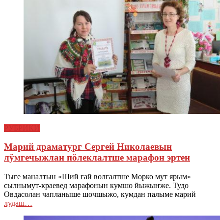
РУБРИКИ
Марий драматург Сергей Николаевын
лӱмгечыжлан пӧлеклалтше марафон эртен
Тыге маналтын «Ший гай волгалтше Морко мут ярым»
сылнымут-краевед марафонын кумшо йыжыҥже. Тудо
Овдасолан чапланыше шочшыжо, кумдан палыме марий
лудаш…