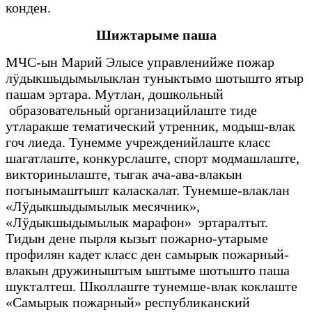
конден.
Шижтарыме паша
МЧС-ын Марий Элысе управленийже пожар
лӱдыкшыдымылыклан туныктымо шотышто ятыр
пашам эртара. Мутлан, дошкольный
образовательный организацийлаште тиде
утларакше тематический утренник, модыш-влак
гоч лиеда. Тунемме учрежденийлаште класс
шагатлаште, конкурслаште, спорт модмашлаште,
викторинылаште, тыгак ача-ава-влакын
погынымаштышт каласкалат. Тунемше-влаклан
«Лӱдыкшыдымылык месячник»,
«Лӱдыкшыдымылык марафон» эртаралтыт.
Тидын дене пырля кызыт пожарно-утарыме
профилян кадет класс ден самырык пожарный-
влакын дружиныштым ыштыме шотышто паша
шукталтеш. Школлаште тунемше-влак коклаште
«Самырык пожарный» республиканский