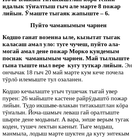
идалык тӱҥалтыш гыч але марте 8 пожар
лийын. Ӱмаште тыгаяк жапыште – 6.
Пуйто чаманымым чарнен
Кодшо ганат возенна ыле, кызытат тыгак
каласаш амал уло: туге чучеш, пуйто ала-
могай амал дене пожар Морко кундемым
поснак чаманымым чарнен. Май тылзыште
гына тыште ныл вере кугу туткар лийын.
Эн
ончычак 18 гыч 20 май марте кум кече почела
тӱрлӧ илемыште тул озаланен.
Кодшо кечылаште угыч тушечак тыгай увер
пурен: 26 майыште кастене райрӱдыштӧ пожар
лийын. Тудо икшыве-влакын титакыштлан кӧра
тӱҥалын. Йоча-шамыч леваш гай оралтыште
шырпе дене модыныт. А вара, эҥше верым тугак
коден, тушеч лектын каеныт. Тыге модыш,
манмыла, лодыш марте шуктен да кугу эҥгекым