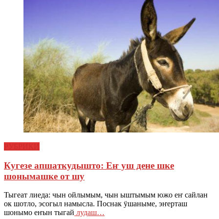
РУБРИКИ
Кугезе апшаткудышто: Еҥ уш дене шке
шонымашке от шу
Тыгеат лиеда: чын ойлымым, чын ыштымым южо еҥ сайлан
ок шотло, эсогыл намысла. Поснак ӱшаныме, эҥерташ
шонымо еҥын тыгай
лудаш…