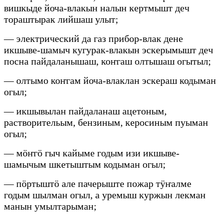
вишкыде йоча-влакын налын кертмышт деч
тораштырак лийшаш улыт;
— электрический да газ прибор-влак дене
икшыве-шамыч кугурак-влакын эскерымышт деч
посна пайдаланышаш, коҥгаш олтышаш огытыл;
— олтымо коҥгам йоча-влаклан эскераш кодыман
огыл;
— икшывылан пайдаланаш ацетоным,
растворительым, бензиным, керосиным пуыман
огыл;
— мӧҥгӧ гыч кайыме годым изи икшыве-
шамычым шкетыштым кодыман огыл;
— пӧртыштӧ але пачерыште пожар тӱҥалме
годым шылман огыл, а уремыш куржын лекман
манын умылтарыман;