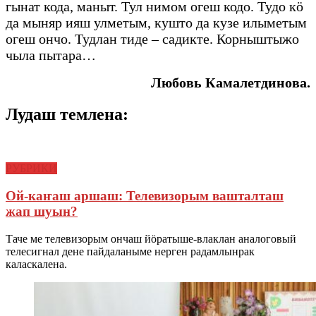
гынат кода, маныт. Тул нимом огеш кодо. Тудо кӧ
да мыняр ияш улметым, кушто да кузе илыметым
огеш ончо. Тудлан тиде – садикте. Корныштыжо
чыла пытара…
Любовь Камалетдинова.
Лудаш темлена:
РУБРИКИ
Ой-каҥаш аршаш: Телевизорым вашталташ
жап шуын?
Таче ме телевизорым ончаш йӧратыше-влаклан аналоговый
телесигнал дене пайдаланыме нерген радамлынрак
каласкалена.