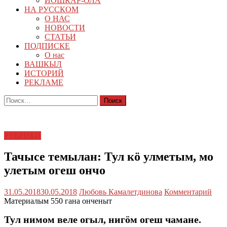
ЙОШКАР-ОЛА
НА РУССКОМ
О НАС
НОВОСТИ
СТАТЬИ
ПОДПИСКЕ
О нас
ВАШКЫЛ
ИСТОРИЙ
РЕКЛАМЕ
Найти:
РУБРИКИ
Тачысе темылан: Тул кӧ улметым, мо
улетым огеш ончо
31.05.2018
30.05.2018
Любовь Камалетдинова
Комментарий
Материалым 550 гана онченыт
Тул нимом веле огыл, нигӧм огеш чамане.