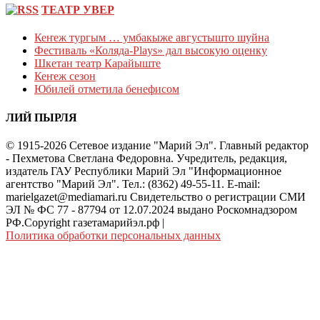
ТЕАТР УВЕР
Кеҥеж тургым … умбакыже августышто шуйна
Фестиваль «Коляда-Plays» дал высокую оценку
Шкетан театр Карайыште
Кеҥеж сезон
Юбилей отметила бенефисом
ЛИЙ ПЫРЛЯ
© 1915-2026 Сетевое издание "Марий Эл". Главный редактор
- Пехметова Светлана Федоровна. Учредитель, редакция,
издатель ГАУ Республики Марий Эл "Информационное
агентство "Марий Эл". Тел.: (8362) 49-55-11. E-mail:
marielgazet@mediamari.ru Свидетельство о регистрации СМИ
ЭЛ № ФС 77 - 87794 от 12.07.2024 выдано Роскомнадзором
РФ.Copyright газетамарийэл.рф
|
Политика обработки персональных данных