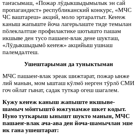
таҥасымаш, «Пожар лӱдыкшыдымылык эн сай
пропагандист» республиканский конкурс, «МЧС
ЧС ваштареш» акций, моло эртаралтыт. Кеҥеж
каныш жапыште йоча лагерьлаште тиде темылан
пӧлеклалтше профилактике шотышто пашам
икшыве ден тусо пашаеҥ-влак дене шукташ,
«Лӱдыкшыдымӧ кеҥеж» акцийыш ушнаш
палемдалтеш.
Ушештарыман да туныктыман
МЧС пашаеҥ-влак эреак шижтарат, пожар ынже
лий манын, мом ышташ кӱлмӧ нерген тӱрлӧ СМИ
гоч ойлат гынат, садак туткар огеш шагалем.
Кужу кеҥеж каныш жапыште икшыве-
шамыч мӧҥгыштӧ южгунамже шкет кодыт.
Нуно туткарыш ынышт шукто манын, МЧС
пашаеҥ-влак ача-ава ден йоча-шамычлан эше
ик гана ушештарат: