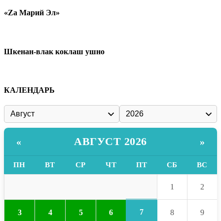
«Zа Марий Эл»
Шкенан-влак коклаш ушно
КАЛЕНДАРЬ
АВГУСТ 2026
«
»
ПН
ВТ
СР
ЧТ
ПТ
СБ
ВС
1
2
7
3
4
5
6
8
9