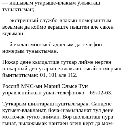
— икшывым утарыше-влакым ӱжыкташ
туныктыман;
— экстренный службо-влакын номерыштым
возыман да коймо верыште пыштен але сакен
кодыман;
— йочалан мӧҥгысӧ адресым да телефон
номерым туныктыман.
Пожар дене кылдалтше туткар лийме нерген
пожарный ден утарыше-влаклан тыгай номерыш
йыҥгыртыман: 01, 101 але 112.
Россий МЧС-ын Марий Элысе Тӱҥ
управленийжын ӱшан телефонжо – 69-02-63.
Туткарым шижтараш куштылгырак. Сандене
кугыеҥ-влакланат, йоча-шамычланат тул дене
моткочак тӱткӧ лийман. Вор шолышташ пура
гынат, чылажымак наҥгаен огеш керт да мом-