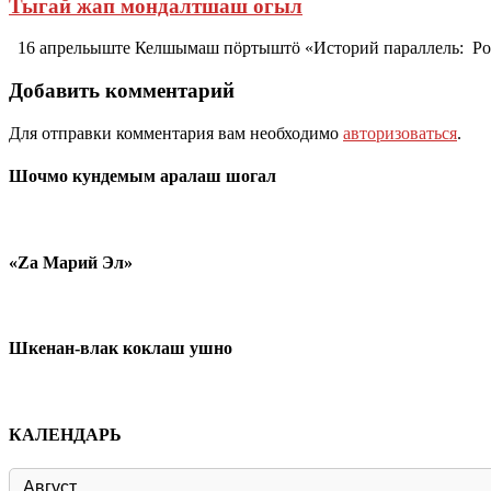
Тыгай жап мондалтшаш огыл
16 апрельыште Келшымаш пӧртыштӧ «Историй параллель: Росс
Добавить комментарий
Для отправки комментария вам необходимо
авторизоваться
.
Шочмо кундемым аралаш шогал
«Zа Марий Эл»
Шкенан-влак коклаш ушно
КАЛЕНДАРЬ