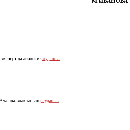
М.ИВАНОВА
эксперт да аналитик
лудаш…
–Ача-ава-влак ынышт
лудаш…