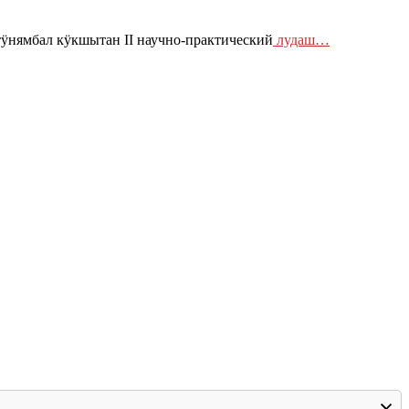
ӱнямбал кӱкшытан II научно-практический
лудаш…