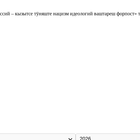
ий – кызытсе тӱняште нацизм идеологий ваштареш форпост» т