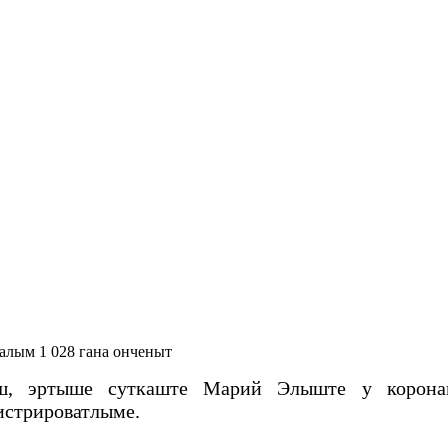
алым 1 028 гана онченыт
ш, эртыше суткаште Марий Элыште у коронав
истрироватлыме.