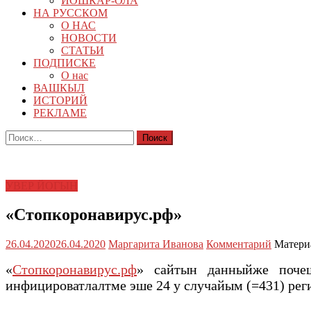
ЙОШКАР-ОЛА
НА РУССКОМ
О НАС
НОВОСТИ
СТАТЬИ
ПОДПИСКЕ
О нас
ВАШКЫЛ
ИСТОРИЙ
РЕКЛАМЕ
Найти:
УВЕР ЙОГЫН
«Стопкоронавирус.рф»
26.04.2020
26.04.2020
Маргарита Иванова
Комментарий
Матери
«
Стопкоронавирус.рф
» сайтын данныйже поче
инфицироватлалтме эше 24 у случайым (=431) рег