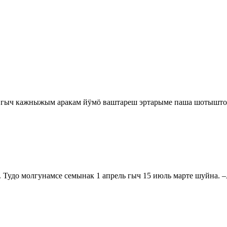
а гыч кажныжым аракам йӱмӧ ваштареш эртарыме паша шотышто 
удо молгунамсе семынак 1 апрель гыч 15 июль марте шуйна. 