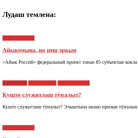
Лудаш темлена:
УВЕР ЙОГЫН
Айыкемына, но пеш эркын
«Айык Россий» федеральный проект элнан 85 субъектше кокл
НОВОСТИ
ПАТЫРЛЫК
УВЕР ЙОГЫН
Кушто служитлаш тӱҥалыт?
Кушто служитлаш тӱҥалыт? Элыштына шошо призыв тӱҥалын. Т
УВЕР ЙОГЫН