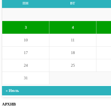
ПН
ВТ
3
4
10
11
17
18
24
25
31
« Июль
АРХИВ