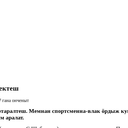
лектеш
7 гана онченыт
эртаралтеш. Мемнан спортсменна-влак ӧрдыж 
м аралат.