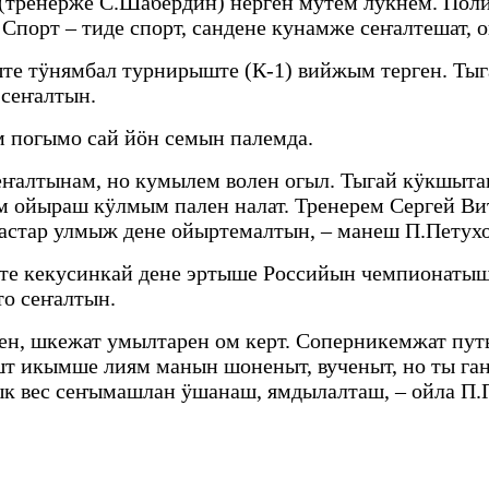
(тренерже С.Шабердин) нерген мутем лукнем. Пол
Спорт – тиде спорт, сандене кунамже сеҥалтешат, 
те тӱнямбал турнирыште (К-1) вийжым терген. Ты
н сеҥалтын.
м погымо сай йӧн семын палемда.
еҥалтынам, но кумылем волен огыл. Тыгай кӱкшыта
 ойыраш кӱлмым пален налат. Тренерем Сергей В
астар улмыж дене ойыртемалтын, – манеш П.Петухо
е кекусинкай дене эртыше Российын чемпионатыш
о сеҥалтын.
н, шкежат умылтарен ом керт. Соперникемжат пут
т икымше лиям манын шоненыт, вученыт, но ты га
ык вес сеҥымашлан ӱшанаш, ямдылалташ, – ойла П.