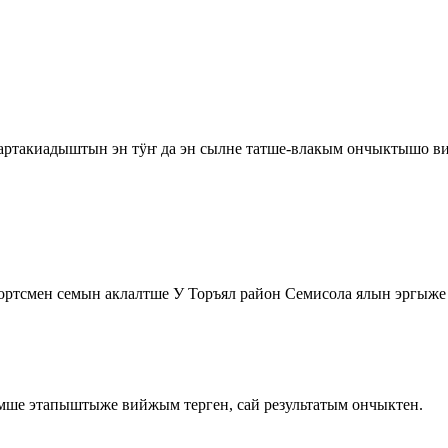
такиадыштын эн тӱҥ да эн сылне татше-влакым ончыктышо вид
ртсмен семын аклалтше У Торъял район Семисола ялын эргыже 
ше этапыштыже вийжым терген, сай результатым ончыктен.