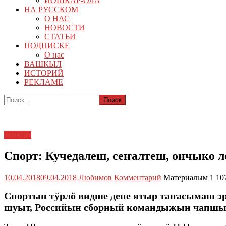
ЙОШКАР-ОЛА
НА РУССКОМ
О НАС
НОВОСТИ
СТАТЬИ
ПОДПИСКЕ
О нас
ВАШКЫЛ
ИСТОРИЙ
РЕКЛАМЕ
Найти:
СПОРТ
Спорт: Кучедалеш, сеҥалтеш, ончыко 
10.04.2018
09.04.2018
Любимов
Комментарий
Материалым 1 10
Спортын тӱрлӧ видше дене ятыр таҥасымаш 
шуыт, Российын сборный командыжын чапшы