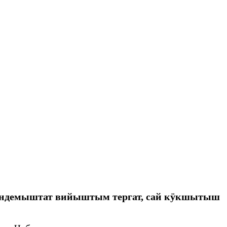
кундемыштат вийыштым тергат, сай кӱкшытыш