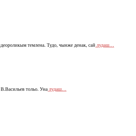
еороликым темлена. Тудо, чынже денак, сай
лудаш…
В.Васильев тольо. Уна
лудаш…