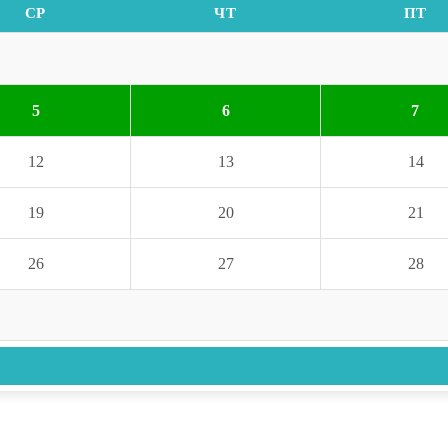
СР
ЧТ
ПТ
5
6
7
12
13
14
19
20
21
26
27
28