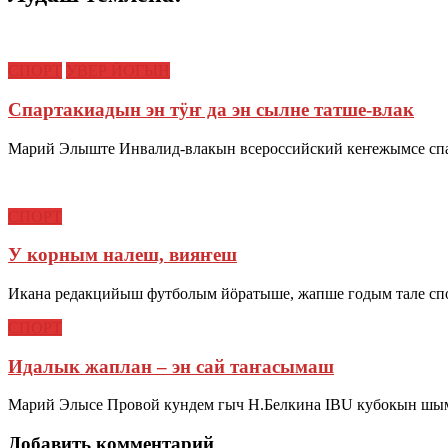
СПОРТ
УВЕР ЙОГЫН
Спартакиадын эн тӱҥ да эн сылне татше-влак
Марий Элыште Инвалид-влакын всероссийский кеҥежымсе спар
СПОРТ
У корным налеш, вияҥеш
Икана редакцийыш футболым йӧратыше, жапше годым тале спо
СПОРТ
Идалык жаплан – эн сай таҥасымаш
Марий Элысе Провой кундем гыч Н.Белкина IBU кубокын шым
Добавить комментарий