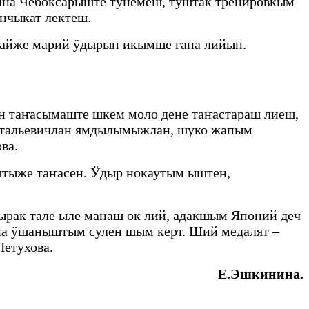
ина Чебоксарыште тунемеш, туштак тренировкым
ончыкат лектеш.
гайже марий ӱдырын икымше гана лийын.
н таҥасымаште шкем моло дене таҥастараш лиеш,
итальевичлан ямдылымыжлан, шуко жапым
ва.
тыже таҥасен. Ӱдыр нокаутым ыштен,
ырак тале ыле манаш ок лий, адакшым Японий деч
на ӱшаныштым сулен шым керт. Ший медалят –
Петухова.
Е.Эшкинина.