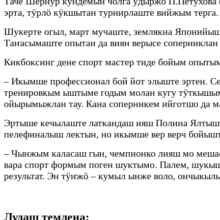
Таче Шернур кундемын чолга ӱдыржӧ П.Петухова 
эрта, тӱрлӧ кӱкшытан турнирлаште вийжым терга. 
Шукерте огыл, март мучаште, землякна Японийыш
Таҥасымаште опытан да виян верысе соперникла
Кикбоксинг дене спорт мастер тиде бойым опыты
– Икымше профессионал бой йот элыште эртен. С
тренировкым ыштыме годым молан кугу тӱткышым
ойырымыжлан тау. Кана соперникем ийготшо да м
Эртыше кечылаште латкандаш ияш Полина Ялтышт
пелефиналыш лектын, но икымше вер верч бойышт
– Чынжым каласаш гын, чемпионко лияш мо мешае
вара спорт формым поген шуктымо. Палем, шукыш
результат. Эн тӱҥжӧ – кумыл ынже воло, ончыкыл
Лудаш темлена: