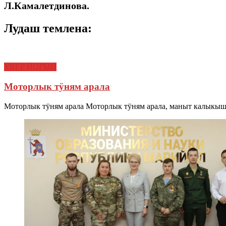
Л.Камалетдинова.
Лудаш темлена:
УВЕР ЙОГЫН
Моторлык тӱням арала
Моторлык тӱням арала Моторлык тӱням арала, маныт калыкыш