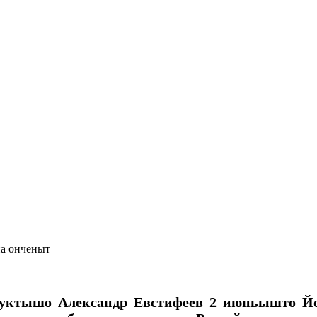
на онченыт
ктышо Александр Евстифеев 2 июньышто 