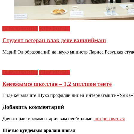
ОБРАЗОВАНИЙ
УВЕР ЙОГЫН
Студент-ветеран-влак дене вашлиймаш
Марий Эл образований да науко министр Лариса Ревуцкая ст
ОБРАЗОВАНИЙ
УВЕР ЙОГЫН
Кеҥежымсе школлан – 1,2 миллион теҥге
Тиде кечылаште Шуко профилян лицей-интернатыште «УмКа»
Добавить комментарий
Для отправки комментария вам необходимо
авторизоваться
.
Шочмо кундемым аралаш шогал