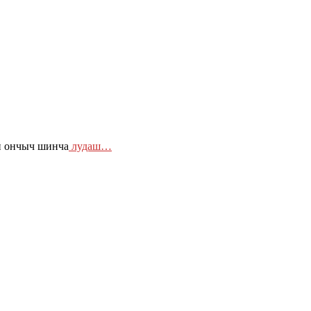
н ончыч шинча
лудаш…