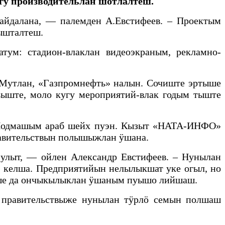
гу производительлан шотлалтеш.
айдалана, — палемден А.Евстифеев. – Проектым
ышталтеш.
ум: стадион-влаклан видеоэкраным, рекламно-
. Мутлан, «Газпромнефть» налын. Сочиште эртыше
ште, моло кугу мероприятий-влак годым тыште
т. Йодмашым араб шейх пуэн. Кызыт «НАТА-ИНФО»
равительствын полышыжлан ӱшана.
улыт, — ойлен Александр Евстифеев. – Нунылан
, келша. Предприятийын нелылыкшат уке огыл, но
яҥше да ончыкылыклан ӱшаным пуышо лийшаш.
правительствыже нунылан тӱрлӧ семын полшаш