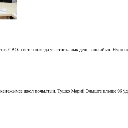
удент- СВО-н ветеранже да участник-влак дене вашлийын. Нун
 кеҥежымсе школ почылтын. Тушко Марий Элыште илыше 96 ӱд