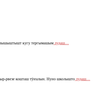
о илышыштышт кугу тергымашым
лудаш…
ыр-рвезе кошташ тӱҥалын. Нуно школышто
лудаш…