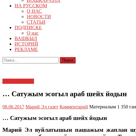
ЙОШКАР-ОЛА
НА РУССКОМ
О НАС
НОВОСТИ
СТАТЬИ
ПОДПИСКЕ
О нас
ВАШКЫЛ
ИСТОРИЙ
РЕКЛАМЕ
Найти:
УВЕР ЙОГЫН
… Сатужым эсогыл араб шейх йодын
08.06.2017
Марий Эл газет
Комментарий
Материалым 1 350 га
… Сатужым эсогыл араб шейх йодын
Марий Эл вуйлатышын пашажым жаплан шу