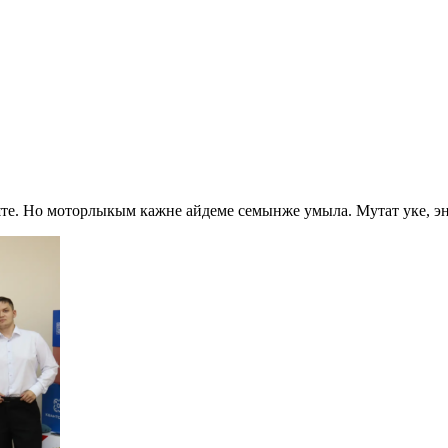
те. Но моторлыкым кажне айдеме семынже умыла. Мутат уке, э