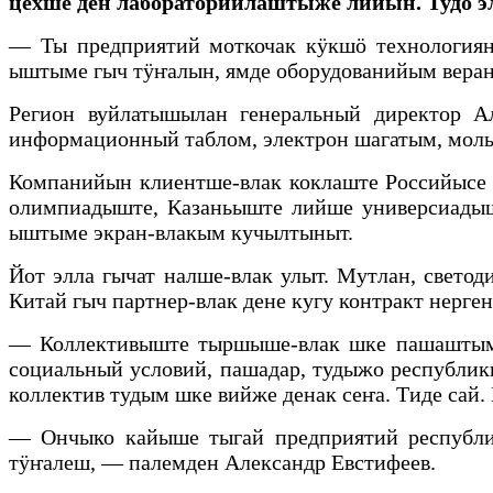
цехше ден лабораторийлаштыже лийын. Тудо э
— Ты предприятий моткочак кӱкшӧ технологиян
ыштыме гыч тӱҥалын, ямде оборудованийым вера
Регион вуйлатышылан генеральный директор А
информационный таблом, электрон шагатым, молы
Компанийын клиентше-влак коклаште Российысе т
олимпиадыште, Казаньыште лийше универсиады
ыштыме экран-влакым кучылтыныт.
Йот элла гычат налше-влак улыт. Мутлан, свет
Китай гыч партнер-влак дене кугу контракт нер
— Коллективыште тыршыше-влак шке пашаштым с
социальный условий, пашадар, тудыжо республик
коллектив тудым шке вийже денак сеҥа. Тиде с
— Ончыко кайыше тыгай предприятий республ
тӱҥалеш, — палемден Александр Евстифеев.