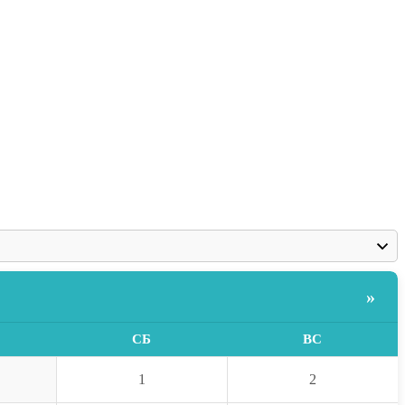
»
СБ
ВС
1
2