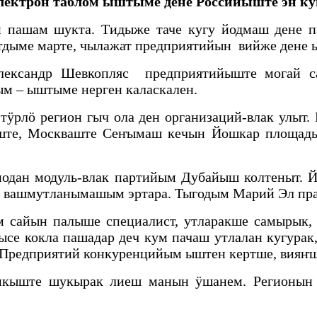
лектрон таблом ыштыме дене Российыште эн ку
 пашам шукта. Тидыже таче кугу йодмаш дене п
ҥдыме марте, чылажат предприятийын вийже дене 
лександр Шевкопляс предприятийыште могай сат
м – ыштыме нерген каласкален.
ӱрлӧ регион гыч ола ден организаций-влак улыт
ште, Москваште Сеҥымаш кечын Йошкар площадьы
одиодан модуль-влак партийым Дубайыш колтены
ген вашмутланымашым эртара. Тыгодым Марий Эл п
айын палыше специалист, утларакше самырык, 
ысе кокла пашадар деч кум пачаш утлалан кугурак
ай. Предприятий конкуренцийым ыштен кертше, ви
икыште шукырак лиеш манын ӱшанем. Регионын 