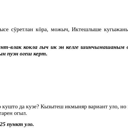
чысе сӱретлан кӧра, можыч, Иктешлыше кугыжан
т-влак кокла гыч ик эн келге шинчымашаным 
 пуэн огеш керт.
кушто да кузе? Кызытеш икмыняр вариант уло, н
арен огыл.
5 пункт уло.