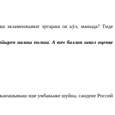
ыш экзаменжымат эртараш ок кӱл, маныда? Тиде
ойырен налаш полша.
А вич баллан школ оценке
о каҥашымаш эше умбакыже шуйна, сандене Россий