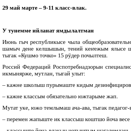
29 май марте – 9-11 класс-влак.
У тунемме ийланат ямдылалтман
Июнь гыч республикысе чыла общеобразователь
шамыч дене келшышын, тений кеҥежым ялысе шк
тыгак «Кушмо точко» 15 рӱдер почылтеш.
Россий Федераций Роспотребнадзорын специали
икмынярже, мутлан, тыгай улыт:
– кажне школыш пурымаште кидым дезинфицирова
– кажне классым обязательно южтарыме жап.
Мутат уке, южо темлымаш ача-ава, тыгак педаго
– перемен жапыште ик классыш коштшо йоча весе
– классыште йоча-влакын чотыштым шагалемдаш.