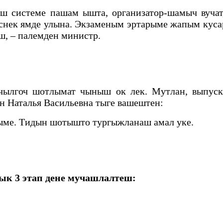
ш системе пашам ышта, организатор-шамыч вуча
ыснек ямде улына. Экзаменым эртарыме жапым к
ш, – палемден министр.
ылгоч шотлымат чыныш ок лек. Мутлан, выпуск
 Наталья Васильевна тыге вашештен:
ыме. Тидын шотышто тургыжланаш амал уке.
ык 3 этап дене мучашлалтеш: