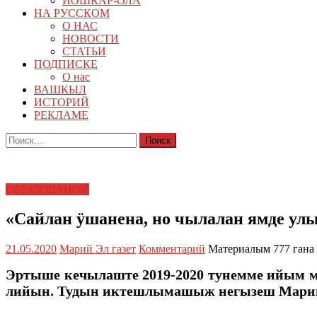
ЙОШКАР-ОЛА
НА РУССКОМ
О НАС
НОВОСТИ
СТАТЬИ
ПОДПИСКЕ
О нас
ВАШКЫЛ
ИСТОРИЙ
РЕКЛАМЕ
Найти:
ОБРАЗОВАНИЙ
«Сайлан ӱшанена, но чылалан ямде ул
21.05.2020
Марий Эл газет
Комментарий
Материалым 777 гана
Эртыше кечылаште 2019-2020 тунемме ийым 
лийын. Тудын иктешлымашыж негызеш Марий 