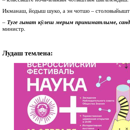
Икманаш, йодыш шуко, а эн чотшо – столовыйыш
–
Туге гынат кӱлеш мерым приниматлыме, санд
министр.
Лудаш темлена: