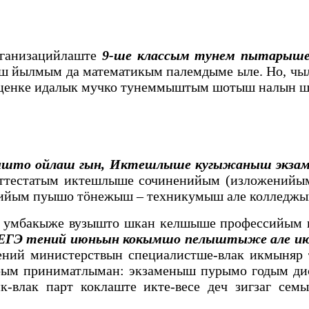
рганизацийлаште
9-ше классым тунем пытарыше-
уш йылмым да математикым палемдыме ыле. Но, чы
оценке идалык мучко тунеммыштым шотыш налын 
ышто ойлаш гын, Иктешлыше кугыжаныш экза
тестатым иктешлыше сочиненийым (изложенийым)
нийым пуышо тӧнежыш – техникумыш але колледжы
ыч умбакыже вузышто шкан келшыше профессийым
ЕГЭ тений июньын кокымшо пелыштыже але ию
щений министерствын специалистше-влак икмын
рым приниматлыман: экзаменыш пурымо годым д
к-влак парт коклаште икте-весе деч зигзаг се