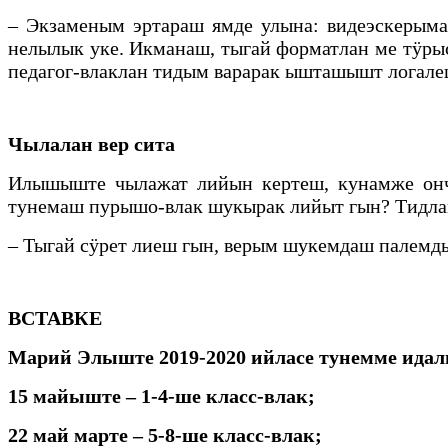
– Экзаменым эртараш ямде улына: видеэскерыма
нелылык уке. Икманаш, тыгай форматлан ме тӱр
педагог-влаклан тидым варарак ышташышт логале
Чылалан вер сита
Илышыште чылажат лийын кертеш, кунамже онч
тунемаш пурышо-влак шукырак лийыт гын? Тидлан
– Тыгай сӱрет лиеш гын, верым шукемдаш палемд
ВСТАВКЕ
Марий Элыште 2019-2020 ийласе тунемме идал
15 майыште – 1-4-ше класс-влак;
22 май марте – 5-8-ше класс-влак;