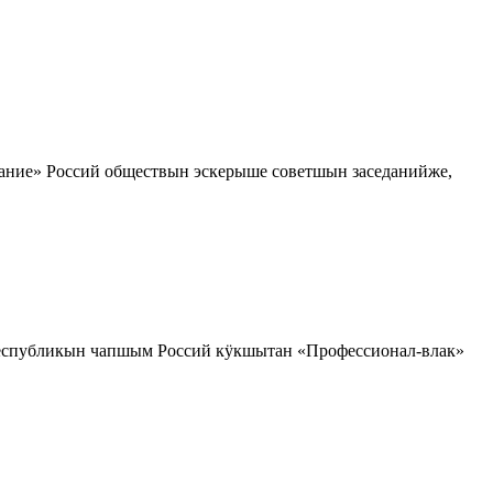
ие» Россий обществын эскерыше советшын заседанийже,
еспубликын чапшым Россий кӱкшытан «Профессионал-влак»