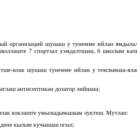
ный организаций шушаш у тунемме ийлан ямдылал
оллаште 7 спортзал уэмдалтшаш, 6 школым кап
стше-влак шушаш тунемме ийлан у темлымаш-вла
тлаш антисептикан дозатор лийшаш;
г-влак коклаште умылыдымашым луктеш. Мутлан:
 дене кылым кучышаш огыл;