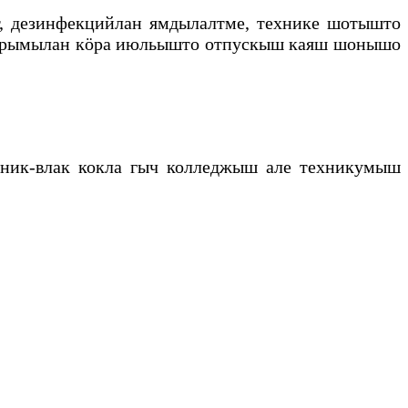
т, дезинфекцийлан ямдылалтме, технике шотышто
усарымылан кӧра июльышто отпускыш каяш шонышо
ник-влак кокла гыч колледжыш але техникумыш