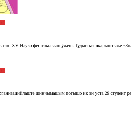
ТО
ытан XV Науко фестивальыш ӱжеш. Тудын кышкарыштыже «Знан
ТО
ганизацийлаште шинчымашым погышо ик эн уста 29 студент р