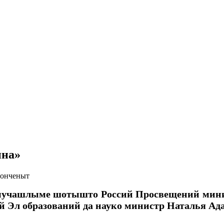
ына»
 онченыт
мучашлыме шотышто Россий Просвещений мини
Эл образований да науко министр Наталья А