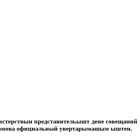
стерствын представительышт дене совещаний
дамова официальный увертарымашым ыштен.