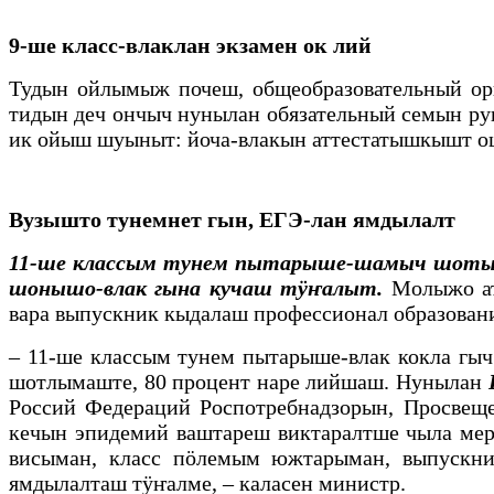
9-ше класс-влаклан экзамен ок лий
Тудын ойлымыж почеш, общеобразовательный о
тидын деч ончыч нунылан обязательный семын р
ик ойыш шуыныт: йоча-влакын аттестатышкышт 
Вузышто тунемнет гын, ЕГЭ-лан ямдылалт
11-ше классым тунем пытарыше-шамыч шот
шонышо-влак гына кучаш тӱҥалыт.
Молыжо ат
вара выпускник кыдалаш профессионал образова
– 11-ше классым тунем пытарыше-влак кокла г
шотлымаште, 80 процент наре лийшаш. Нунылан
Россий Федераций Роспотребнадзорын, Просве
кечын эпидемий ваштареш виктаралтше чыла ме
висыман, класс пӧлемым южтарыман, выпускни
ямдылалташ тӱҥалме, – каласен министр.