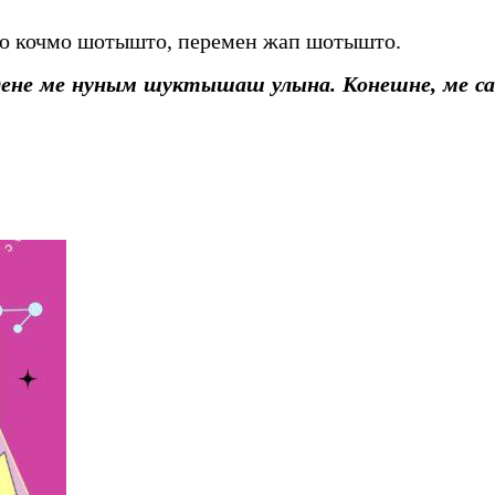
то кочмо шотышто, перемен жап шотышто.
ене ме нуным шуктышаш улына. Конешне, ме сай