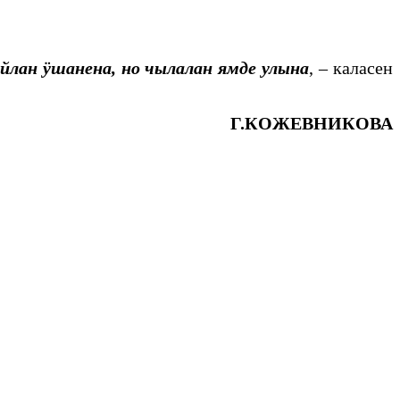
лан ӱшанена, но чылалан ямде улына
, – каласен
Г.КОЖЕВНИКОВА