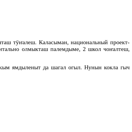
таш тӱҥалеш. Каласыман, национальный проект-
итально олмыкташ палемдыме, 2 школ чоҥалтеш,
кым ямдыленыт да шагал огыл. Нунын кокла гыч