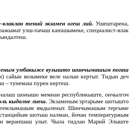
влаклан тений экзамен огеш лий.
Ушештарена,
лажымат уэш-пачаш каҥашымеке, специалист-влак
шындалтеш.
меным умбакыже вузышто шинчымашым погаш
 сайын возымеке веле налын кертыт. Тидын деч
ш – тунемаш пурен кертеш.
 налаш шонышо мемнан республикыште, ончылгоч
ль кыдалне лиеш
.
Экзаменым эртарыме шотышто
яр темлымашым ямдыленыт. Шинчымашым тергыме
истанцийым шотыш налман, йочан температуржым
мын вераҥшаш улыт. Чыла тидлан Марий Элыште