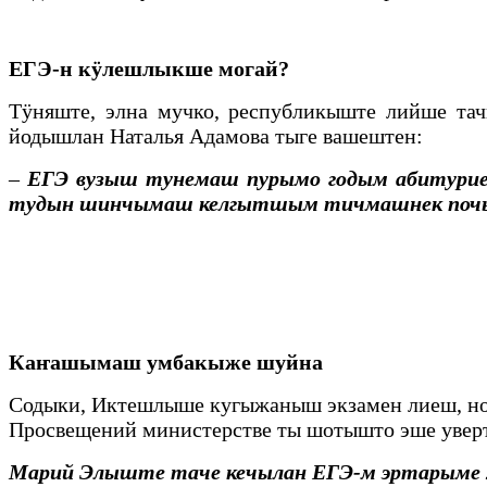
ЕГЭ-н кӱлешлыкше могай?
Тӱняште, элна мучко, республикыште лийше та
йодышлан Наталья Адамова тыге вашештен:
–
ЕГЭ вузыш тунемаш пурымо годым абитуриен
тудын шинчымаш келгытшым тичмашнек почын
Каҥашымаш умбакыже шуйна
Содыки, Иктешлыше кугыжаныш экзамен лиеш, но 
Просвещений министерстве ты шотышто эше уверт
Марий Элыште таче кечылан ЕГЭ-м эртарыме 2