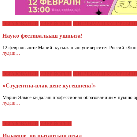
ОБРАЗОВАНИЙ
УВЕР ЙОГЫН
ШИНЧЫМАШ КУГОРНЫШ
Науко фестивальыш ушныза!
12 февральыште Марий кугыжаныш университет Россий кӱкш
лудаш…
ОБРАЗОВАНИЙ
УВЕР ЙОГЫН
ШИНЧЫМАШ КУГОРНЫШ
«Студентна-влак дене кугешнена!»
Марий Элысе кыдалаш профессионал образованийым пуышо ор
лудаш…
ОБРАЗОВАНИЙ
УВЕР ЙОГЫН
Икымше, но пытартыш огыл