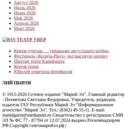
Август 2026
Июль 2026
Июнь 2026
Май 2026
Апрель 2026
Март 2026
ТЕАТР УВЕР
Кеҥеж тургым … умбакыже августышто шуйна
Фестиваль «Коляда-Plays» дал высокую оценку
Шкетан театр Карайыште
Кеҥеж сезон
Юбилей отметила бенефисом
ЛИЙ ПЫРЛЯ
© 1915-2026 Сетевое издание "Марий Эл". Главный редактор
- Пехметова Светлана Федоровна. Учредитель, редакция,
издатель ГАУ Республики Марий Эл "Информационное
агентство "Марий Эл". Тел.: (8362) 49-55-11. E-mail:
marielgazet@mediamari.ru Свидетельство о регистрации СМИ
ЭЛ № ФС 77 - 87794 от 12.07.2024 выдано Роскомнадзором
РФ.Copyright газетамарийэл.рф
|