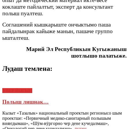
опыт да методический материал икте-весе
коклаште пайлалтыт, эксперт да консультант
полыш пуалтеш.
Соглашений кышкарыште ончыктымо паша
пайдалынрак кайыже манын, пашаче группо
ышталтеш.
Марий Эл Республикын Кугыжаныш
шотлышо палатыже.
Лудаш темлена:
УВЕР ЙОГЫН
Полыш лишнак…
Кызыт «Тазалык» национальный проектын регионысо шым
проектше: «Первичный медико-санитарный полышым
вияҥдымаш», «Шӱм-вӱргорно чер дене кучедалмаш»,
«Онкологий чер дене кучедалмаш»,
лудаш…