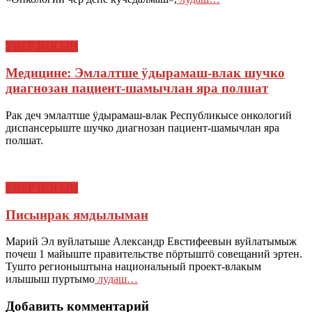
УВЕР ЙОГЫН
Медицине: Эмлалтше ӱдырамаш-влак шучко
диагнозан пациент-шамычлан яра полшат
Рак деч эмлалтше ӱдырамаш-влак Республикысе онкологий
диспансерыште шучко диагнозан пациент-шамычлан яра
полшат.
УВЕР ЙОГЫН
Писынрак ямдылыман
Марий Эл вуйлатыше Александр Евстифеевын вуйлатымыж
почеш 1 майыште правительстве пӧртыштӧ совещаний эртен.
Тушто регионыштына национальный проект-влакым
илышыш пуртымо
лудаш…
Добавить комментарий