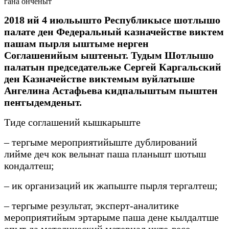
гана онченыт
2018 ий 4 июльышто Республикысе шотлышо
палате ден Федеральный казначействе виктем
пашам пырля ыштыме нерген
Соглашенийым ыштеныт. Тудым Шотлышо
палатын председательже Сергей Каргальский
ден Казначействе виктемым вуйлатыше
Ангелина Астафьева кидпалыштым пыштен
пеҥгыдемденыт.
Тиде соглашений кышкарыште
– тергыме мероприятийыште дублирований
лийме деч кок велынат паша планышт шотыш
кондалтеш;
– ик организаций ик жапыште пырля тергалтеш;
– тергыме результат, эксперт-аналитике
мероприятийым эртарыме паша дене кылдалтше