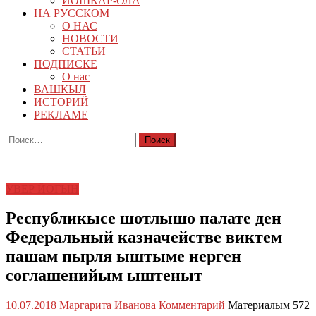
ЙОШКАР-ОЛА
НА РУССКОМ
О НАС
НОВОСТИ
СТАТЬИ
ПОДПИСКЕ
О нас
ВАШКЫЛ
ИСТОРИЙ
РЕКЛАМЕ
Найти:
УВЕР ЙОГЫН
Республикысе шотлышо палате ден
Федеральный казначействе виктем
пашам пырля ыштыме нерген
соглашенийым ыштеныт
10.07.2018
Маргарита Иванова
Комментарий
Материалым 572