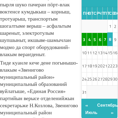
пырля шуко пачеран пӧрт-влак
воктенсе кумдыкыш – корныш,
ПН
ВТ
СР
ЧТ
ПТ
СБ
В
тротуарыш, транспортым
шогалтыме верыш – асфальтым
1
2
шареныт, электротулым
8
3
4
5
6
7
9
шупшыныт, икшыве-шамычлан
модмо да спорт оборудований-
10
11
12
13
14
15
16
влакым вераҥденыт.
Тиде куанле кече дене погынышо-
17
18
19
20
21
22
23
влакым «Звенигово
муниципальный район»
24
25
26
27
28
29
30
муниципальный образований
вуйлатыше, «Единая Россия»
31
партийын верысе отделенийжын
«
Сентябрь
секретарьже Н.Козлова, Звенигово
Июль
»
муниципальный район