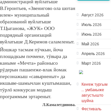
администраций вуйлатыше
АРХИВ
В.Геронтьев, «Звенигово ола шотан
Август 2026
илем» муниципальный
образований вуйлатыше
Июль 2026
Т.Цыганова, «ЖУК» ООО
Июнь 2026
подрядный организаций
вуйлатыше Д.Керимов саламленыт.
Май 2026
Йошкар тасмам пӱчкын, йоча
Апрель 2026
площадкым почмеке, тӱвыра да
каныме «Мечта» районысо
Март 2026
рӱдерын пашаеҥже-влак йомак
ТЕАТР
персонажыш «савырненыт» да
УВЕР
икшыве-шамычлан куштымашан,
Кеҥеж тургым
… умбакыже
тӱрлӧ конкурсан модыш
августышто
программым эртареныт.
шуйна
Л.Камалетдинова.
Фестиваль