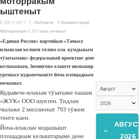
моторракым
ыштеныт
«ZА МАРИЙ
ЭЛ»
09.11.2017
Любимов
Комментарий
Материалым 1 297 гана онченыт
ШКЕНАН-
«Единая Россия» партийын «Тачысе
ВЛАК
илышлан келшен толшо ола кумдыкым
КОКЛАШ
тӱзатымаш» федеральный проектше дене
УШНО
келшышын, Звенигово олаште икмыняр
уремысе кудывечыште йоча площадкым
КАЛЕНДАРЬ
почыныт.
Кудывече-влакым тӱзатыме пашам
«ЖУК» ООО шуктен. Тидлан
чылаже 2 миллионат 793 тӱжем
теҥге каен.
АВГУС
Йоча-влаклан модашышт
«
2026
площадкым келыштарыме дене