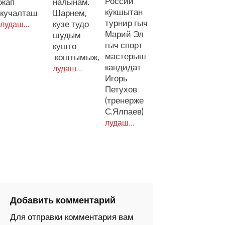
Россий
жап
налынам.
кӱкшытан
кучалташ
Шарнем,
турнир гыч
кузе тудо
лудаш…
Марий Эл
шудым
гыч спорт
кушто
мастерыш
коштымыж,
кандидат
лудаш…
Игорь
Петухов
(тренерже
С.Ялпаев)
лудаш…
Добавить комментарий
Для отправки комментария вам