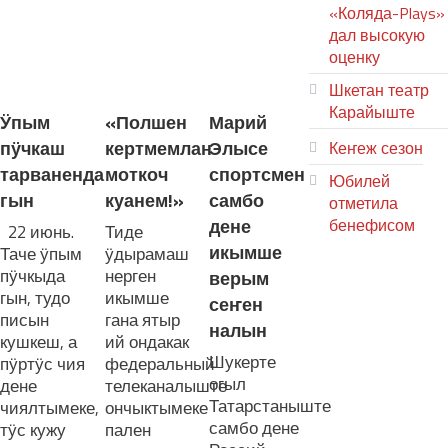
«Коляда-Plays»
дал высокую
оценку
ЛУДАШ ТЕМЛЕНА:
Шкетан театр
Карайыште
Ӱпым
«Полшен
Марий
пӱчкаш
кертмемлан
Элысе
Кеҥеж сезон
тарваненда
моткоч
спортсмен
Юбилей
гын
куанем!»
самбо
отметила
дене
бенефисом
22 июнь.
Тиде
икымше
Таче ӱпым
ӱдырамаш
ЛИЙ ПЫРЛЯ
пӱчкыда
нерген
верым
гын, тудо
икымше
сеҥен
писын
гана ятыр
налын
кушкеш, а
ий ондакак
Шукерте
пӱртӱс чия
федеральный
огыл
дене
телеканалыште
Татарстаныште
чиялтымеке,
ончыктымеке
самбо дене
тӱс кужу
пален