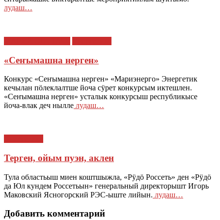
лудаш…
МАРИЙ ЭЛ : ТАЧЕ
Энергетике
«Сеҥымашна нерген»
Конкурс «Сеҥымашна нерген» «Мариэнерго» Энергетик
кечылан пӧлеклалтше йоча сӱрет конкурсым иктешлен.
«Сеҥымашна нерген» усталык конкурсыш республикысе
йоча-влак деч нылле
лудаш…
Энергетике
Терген, ойым пуэн, аклен
Тула областьыш миен коштшыжла, «Рӱдӧ Россеть» ден «Рӱдӧ
да Юл кундем Россетьын» генеральный директорышт Игорь
Маковский Ясногорский РЭС-ыште лийын.
лудаш…
Добавить комментарий