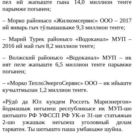
пел ий жапыште гына 14,0 миллион теҥге
парымже погынен;
– Морко районысо «Жилкомсервис» ООО – 2017
ий январь гыч тӱлышашыже 9,3 миллион теҥге;
– Марий Турек районысо «Водоканал» МУП –
2016 ий май гыч 8,2 миллион теҥге;
– Волжский районысо «Водоканал» МУП – ик
ият пеле жапыште 6,5 миллион теҥге парымже
погынен;
– «Морко ТеплоЭнергоСервис» ООО – ик ийыште
кучылтмылан 1,2 миллион теҥге.
«Рӱдӧ да Юл кундем Россеть Мариэнергон»
йодмашыж негызеш республикысе ик МУП-шо
шотышто РФ УФССП РФ УК-н 31-ше статьяжын
2-шо ужашыж негызеш уголовный делам
тарватен. Ты шотышто паша умбакыже шуйна.