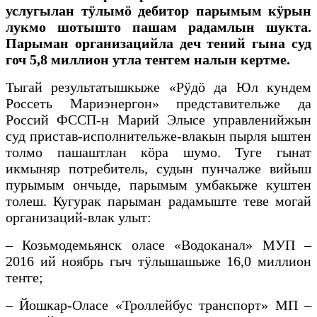
услугылан тӱлымӧ дебитор парымым кӱрын
лукмо шотышто пашам радамлын шукта.
Парыман организацийла деч тений гына суд
гоч 5,8 миллион утла теҥгем налын кертме.
Тыгай результатышкыже «Рӱдӧ да Юл кундем
Россеть Мариэнергон» представительже да
Россий ФССП-н Марий Элысе управленийжын
суд пристав-исполнительже-влакын пырля ыштен
толмо пашаштлан кӧра шумо. Туге гынат
икмыняр потребитель, судын пунчалже вийыш
пурымым ончыде, парымым умбакыже куштен
толеш. Кугурак парыман радамыште теве могай
организаций-влак улыт:
– Козьмодемьянск оласе «Водоканал» МУП –
2016 ий ноябрь гыч тӱлышашыже 16,0 миллион
теҥге;
– Йошкар-Оласе «Троллейбус транспорт» МП –