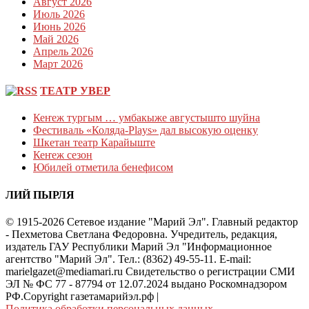
Август 2026
Июль 2026
Июнь 2026
Май 2026
Апрель 2026
Март 2026
ТЕАТР УВЕР
Кеҥеж тургым … умбакыже августышто шуйна
Фестиваль «Коляда-Plays» дал высокую оценку
Шкетан театр Карайыште
Кеҥеж сезон
Юбилей отметила бенефисом
ЛИЙ ПЫРЛЯ
© 1915-2026 Сетевое издание "Марий Эл". Главный редактор
- Пехметова Светлана Федоровна. Учредитель, редакция,
издатель ГАУ Республики Марий Эл "Информационное
агентство "Марий Эл". Тел.: (8362) 49-55-11. E-mail:
marielgazet@mediamari.ru Свидетельство о регистрации СМИ
ЭЛ № ФС 77 - 87794 от 12.07.2024 выдано Роскомнадзором
РФ.Copyright газетамарийэл.рф
|
Политика обработки персональных данных