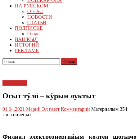
ЙОШКАР-ОЛА
НА РУССКОМ
О НАС
НОВОСТИ
СТАТЬИ
ПОДПИСКЕ
О нас
ВАШКЫЛ
ИСТОРИЙ
РЕКЛАМЕ
Найти:
Энергетике
Огыт тӱлӧ – кӱрын луктыт
01.04.2021
Марий Эл газет
Комментарий
Материалым 354
гана онченыт
Филиал электроэнергийым колтен шогымо