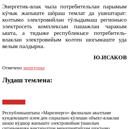
Энергетик-влак чыла потребительлан парымым
кӱчык жапыште шӧраш темлат да ушештарат:
колтымо электровийлан тӱлыдымаш регионысо
электросеть комплексын пашажлан чаракым
ышта, а тидыже республикысе потребитель-
влаклан электровийым колтен шогымаште уда
велым палдырна.
Ю.ИСАКОВ
Отмечено
энергетике
Лудаш темлена:
Энергетике
Республикыштына «Мариэнерго» филиалын авалтыме
кундемлаште илем ден социально кӱлешан объект-влаклан
шошо вӱдшор жапыште электровийым ӱшанлын
ситарымашке виктаралтше мероприятийлам шуктымо.