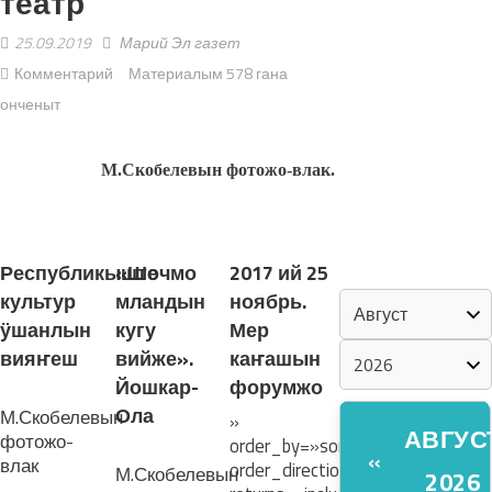
театр
25.09.2019
Марий Эл газет
«ZА МАРИЙ
Комментарий
Материалым 578 гана
ЭЛ»
онченыт
ШКЕНАН-
ВЛАК
М.Скобелевын фотожо-влак.
КОКЛАШ
ЛУДАШ ТЕМЛЕНА:
УШНО
Республикыште
«Шочмо
2017 ий 25
КАЛЕНДАРЬ
культур
мландын
ноябрь.
ӱшанлын
кугу
Мер
вияҥеш
вийже».
каҥашын
Йошкар-
форумжо
Ола
М.Скобелевын
»
АВГУС
фотожо-
order_by=»sortorder»
«
влак
order_direction=»ASC»
М.Скобелевын
2026