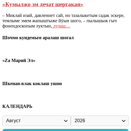
«Кумылжо эм дечат шергакан»
– Миклай изай, давлениет сай, но тазалыкетым садак эскере,
темлыме эмем жапыштыже йӱын шого, – пылышыж гыч
фонендоскопым луктын,
лудаш…
Шочмо кундемым аралаш шогал
«Zа Марий Эл»
Шкенан-влак коклаш ушно
КАЛЕНДАРЬ