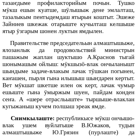
тазаҥдыме профилакторийым почын. Тушко
мӱкш ешын куатше, шӱлышыж дене эмлалташ,
тазалыкым пеҥгыдемдаш ятырын коштыт. Эшеже
Зайниев шкежак отарыште кучылташ келшыше
ятыр ӱзгарым шонен луктын ямдылен.
Правительстве председательын алмаштышыже,
ялозанлык да продовольствий министрын
пашажым жаплан шуктышо А.Краснов тыгай
шонымашым ойлыш: мӱкшызӧ-влак ончыланышт
шындыме задаче-влакым лачак тӱшкан погынен,
каҥашен, пырля гына илышыш шыҥдарен кертыт.
Вет мӱкшат шкетше илен ок керт, лачак чумыр
ешыште гына ӱмыржым шуен, пайдам конден
сеҥа. А «шере отрасльыште» тыршыше-влаклан
кугыжаныш кучем полшаш эреак ямде.
Снимкылаште:
республикысе мӱкш ончышо-
влак ушем вуйлатыше В.Южаков, тудын
алмаштышыже Ю.Грязин (пурлаште) да