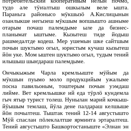
потребительский кооперативым нелын почмо,
тудо але тӱҥалтыш ошкылым веле ышта.
Параньга районысо мӱкшызӧ А.Кислицынын
озанлыкше негызеш мӱкшым вопшышто ашныме
отарым почаш палемдыме ыле да бизнес-
планымат ыштыме. Кызытеш тиде йодыш
рашмедалтде кодеш. Мер ушемын шке сайтшым
почын шуктымо огыл, юристым кучаш кызытеш
йӧн уке. Мом ыштен шуктымо огыл, тудым тений
илышыш шыҥдараш палемдыме.
Ончыкыжым Чарла кремльыште мӱйым да
мӱкшын пуымо моло продукцийым ужалыме
посна павильоным, тоштерым почын уэмдаш
лийме. Вет кремльышке ий еда тӱрлӧ кундемла
гыч ятыр турист толеш. Нунылан марий кочкыш-
йӱышым темлаш, йӱла дене палдараш келшыше
йӧн почылтеш. Тыштак тений 12-14 августышто
Мӱй спаслан пӧлеклалтше ярмиҥга эртаралтеш.
Тений августышто Башкортостаныште «Элнан эн