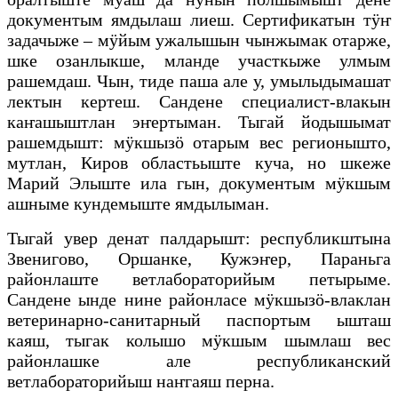
документым ямдылаш лиеш. Сертификатын тӱҥ
задачыже – мӱйым ужалышын чынжымак отарже,
шке озанлыкше, мланде участкыже улмым
рашемдаш. Чын, тиде паша але у, умылыдымашат
лектын кертеш. Сандене специалист-влакын
каҥашыштлан эҥертыман. Тыгай йодышымат
рашемдышт: мӱкшызӧ отарым вес регионышто,
мутлан, Киров областьыште куча, но шкеже
Марий Элыште ила гын, документым мӱкшым
ашныме кундемыште ямдылыман.
Тыгай увер денат палдарышт: республикштына
Звенигово, Оршанке, Кужэҥер, Параньга
районлаште ветлабораторийым петырыме.
Сандене ынде нине районласе мӱкшызӧ-влаклан
ветеринарно-санитарный паспортым ышташ
каяш, тыгак колышо мӱкшым шымлаш вес
районлашке але республиканский
ветлабораторийыш наҥгаяш перна.