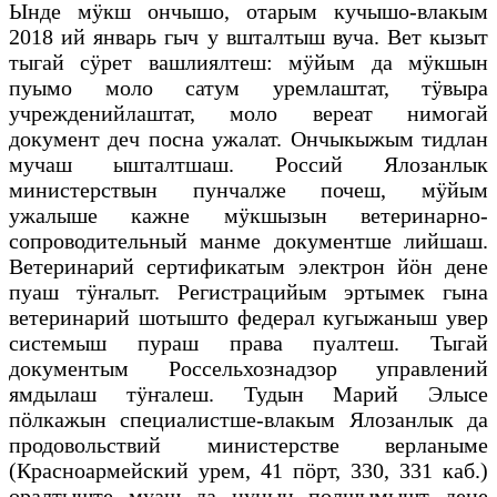
Ынде мӱкш ончышо, отарым кучышо-влакым
2018 ий январь гыч у вшталтыш вуча. Вет кызыт
тыгай сӱрет вашлиялтеш: мӱйым да мӱкшын
пуымо моло сатум уремлаштат, тӱвыра
учрежденийлаштат, моло вереат нимогай
документ деч посна ужалат. Ончыкыжым тидлан
мучаш ышталтшаш. Россий Ялозанлык
министерствын пунчалже почеш, мӱйым
ужалыше кажне мӱкшызын ветеринарно-
сопроводительный манме документше лийшаш.
Ветеринарий сертификатым электрон йӧн дене
пуаш тӱҥалыт. Регистрацийым эртымек гына
ветеринарий шотышто федерал кугыжаныш увер
системыш пураш права пуалтеш. Тыгай
документым Россельхознадзор управлений
ямдылаш тӱҥалеш. Тудын Марий Элысе
пӧлкажын специалистше-влакым Ялозанлык да
продовольствий министерстве верланыме
(Красноармейский урем, 41 пӧрт, 330, 331 каб.)
оралтыште муаш да нунын полшымышт дене