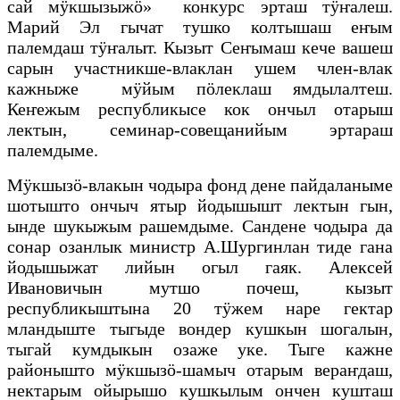
сай мӱкшызыжӧ» конкурс эрташ тӱҥалеш.
Марий Эл гычат тушко колтышаш еҥым
палемдаш тӱҥалыт. Кызыт Сеҥымаш кече вашеш
сарын участникше-влаклан ушем член-влак
кажныже мӱйым пӧлеклаш ямдылалтеш.
Кеҥежым республикысе кок ончыл отарыш
лектын, семинар-совещанийым эртараш
палемдыме.
Мӱкшызӧ-влакын чодыра фонд дене пайдаланыме
шотышто ончыч ятыр йодышышт лектын гын,
ынде шукыжым рашемдыме. Сандене чодыра да
сонар озанлык министр А.Шургинлан тиде гана
йодышыжат лийын огыл гаяк. Алексей
Ивановичын мутшо почеш, кызыт
республикыштына 20 тӱжем наре гектар
мландыште тыгыде вондер кушкын шогалын,
тыгай кумдыкын озаже уке. Тыге кажне
районышто мӱкшызӧ-шамыч отарым вераҥдаш,
нектарым ойырышо кушкылым ончен кушташ