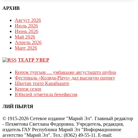
АРХИВ
Август 2026
Июль 2026
Июнь 2026
Май 2026
Апрель 2026
Март 2026
ТЕАТР УВЕР
Кеҥеж тургым … умбакыже августышто шуйна
Фестиваль «Коляда-Plays» дал высокую оценку
Шкетан театр Карайыште
Кеҥеж сезон
Юбилей отметила бенефисом
ЛИЙ ПЫРЛЯ
© 1915-2026 Сетевое издание "Марий Эл". Главный редактор
- Пехметова Светлана Федоровна. Учредитель, редакция,
издатель ГАУ Республики Марий Эл "Информационное
агентство "Марий Эл". Тел.: (8362) 49-55-11. E-mail: