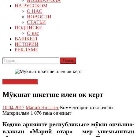
ЙОШКАР-ОЛА
НА РУССКОМ
О НАС
НОВОСТИ
СТАТЬИ
ПОДПИСКЕ
О нас
ВАШКЫЛ
ИСТОРИЙ
РЕКЛАМЕ
Найти:
ТАЧЕ ЯЛЫШТЕ
Мӱкшат шкетше илен ок керт
к
10.04.2017
Марий Эл газет
Комментарии
отключены
записи
Материалым 1 076 гана онченыт
Мӱкшат
Кодшо арняште республикысе мӱкш ончышо-
шкетше
илен
влакын «Марий отар» мер ушемыштын
ок