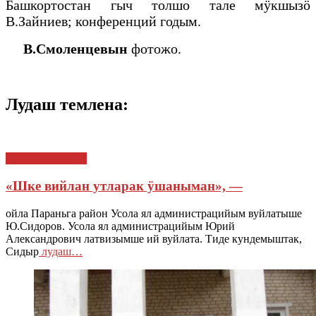
Башкортостан гыч толшо тале мӱкшызӧ
В.Зайниев; конференций годым.
В.Смоленцевын
фотожо.
Лудаш темлена:
ТАЧЕ ЯЛЫШТЕ
«Шке вийлан утларак ӱшаныман», —
ойла Параньга район Усола ял администрацийым вуйлатыше
Ю.Сидоров. Усола ял администрацийым Юрий
Александрович латвизымше ий вуйлата. Тиде кундемыштак,
Сидыр
лудаш…