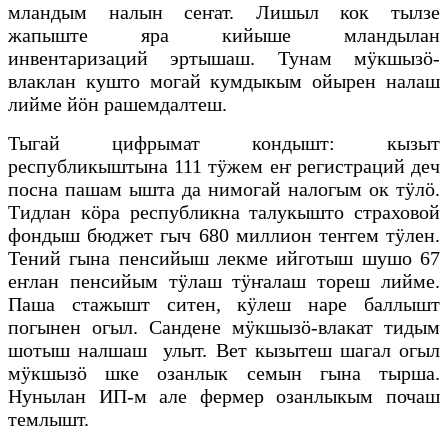
мландым налын сеҥат. Лишыл кок тылзе
жапыште яра кийыше мландылан
инвентаризаций эртышаш. Тунам мӱкшызӧ-
влаклан кушто могай кумдыкым ойырен налаш
лийме йӧн рашемдалтеш.
Тыгай цифрымат кондышт: кызыт
республикыштына 111 тӱжем еҥ регистраций деч
посна пашам ышта да нимогай налогым ок тӱлӧ.
Тидлан кӧра республикна талукышто страховой
фондыш бюджет гыч 680 миллион теҥгем тӱлен.
Тений гына пенсийыш лекме ийготыш шушо 67
еҥлан пенсийым тӱлаш тӱҥалаш тореш лийме.
Паша стажышт ситен, кӱлеш наре баллышт
погынен огыл. Сандене мӱкшызӧ-влакат тидым
шотыш налшаш улыт. Вет кызытеш шагал огыл
мӱкшызӧ шке озанлык семын гына тырша.
Нунылан ИП-м але фермер озанлыкым почаш
темлышт.