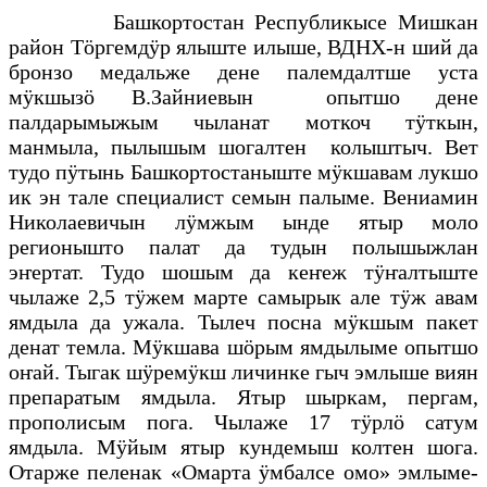
Башкортостан Республикысе Мишкан
район Тӧргемдӱр ялыште илыше, ВДНХ-н ший да
бронзо медальже дене палемдалтше уста
мӱкшызӧ В.Зайниевын опытшо дене
палдарымыжым чыланат моткоч тӱткын,
манмыла, пылышым шогалтен колыштыч. Вет
тудо пӱтынь Башкортостаныште мӱкшавам лукшо
ик эн тале специалист семын палыме. Вениамин
Николаевичын лӱмжым ынде ятыр моло
регионышто палат да тудын полышыжлан
эҥертат. Тудо шошым да кеҥеж тӱҥалтыште
чылаже 2,5 тӱжем марте самырык але тӱж авам
ямдыла да ужала. Тылеч посна мӱкшым пакет
денат темла. Мӱкшава шӧрым ямдылыме опытшо
оҥай. Тыгак шӱремӱкш личинке гыч эмлыше виян
препаратым ямдыла. Ятыр шыркам, пергам,
прополисым пога. Чылаже 17 тӱрлӧ сатум
ямдыла. Мӱйым ятыр кундемыш колтен шога.
Отарже пеленак «Омарта ӱмбалсе омо» эмлыме-