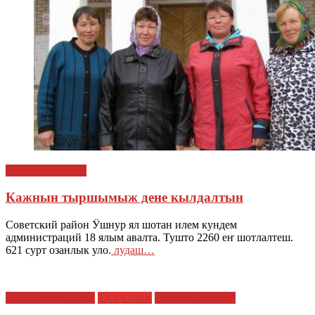
ТАЧЕ ЯЛЫШТЕ
Кажнын тыршымыж дене кылдалтын
Советский район Ӱшнур ял шотан илем кундем
администраций 18 ялым авалта. Тушто 2260 еҥ шотлалтеш.
621 сурт озанлык уло.
лудаш…
СОЦИАЛ ИЛЫШ
ТАЗАЛЫК
ТАЧЕ ЯЛЫШТЕ