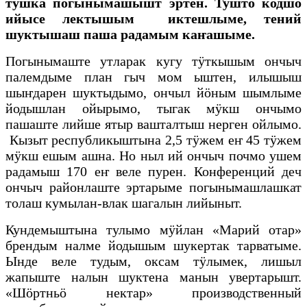
тӱшка погынымашышт эртен. Тушто кодшо
керт
ийысе лектышым иктешлыме, тений
шуктышаш паша радамым каҥашыме.
Погынымаште утларак кугу тӱткышым ончыч
палемдыме план гыч мом ыштен, илышыш
шыҥдарен шуктыдымо, ончыл йӧным шымлыме
йодышлан ойырымо, тыгак мӱкш ончымо
пашаште лийше ятыр вашталтыш нерген ойлымо.
Кызыт республикыштына 2,5 тӱжем еҥ 45 тӱжем
мӱкш ешым ашна. Но ныл ий ончыч почмо ушем
радамыш 170 еҥ веле пурен. Конференций деч
ончыч районлаште эртарыме погынымашлашкат
толаш кумылан-влак шагалын лийыныт.
Кундемыштына тулымо мӱйлан «Марий отар»
брендым налме йодышым шукертак тарватыме.
Ынде веле тудым, оксам тӱлымек, лишыл
жапыште налын шуктена манын увертарышт.
«Шӧртньӧ нектар» производственный