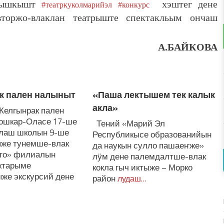
ыкышкышт
хэштег дене
#театркуколмарийэл
#конкурс
торжо-влаклан театрыште спектакльым ончаш
А.БАЙКОВА
к пален налыныт
«Паша лектышем тек калык
акла»
Келгынрак пален
ошкар-Оласе 17-ше
Тений «Марий Эл
лаш школын 9-ше
Республикысе образованийын
же тунемше-влак
да наукын сулло пашаеҥже»
го» филиалын
лӱм дене палемдалтше-влак
ктарыме
кокла гыч иктыже – Морко
же экскурсий дене
район
лудаш…