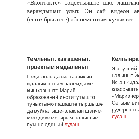
«Вконтакте» соцсетьыште шке лашт
вераҥдышаш улыт. Эн сай видеон ав
(сентябрьыште) абонементым кучыктат.
ЛУДАШ ТЕМЛЕНА:
Темленыт, каҥашеныт,
Келгынра
проектым ямдыленыт
Экскурсий 
налыныт Й
Педагогын да наставникын
№-ан кыда
идалыкыштым палемдыме
классышты
кышкарыште Марий
«Мариэнер
образований институтышто
Сетьым ви
туныктымо пашаште тыршыше
рӱдерышты
да вуйлатыше-влаклан шанче-
лудаш…
методике могырым полышым
пуышо единый
лудаш…