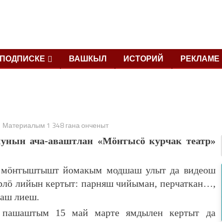
ПОДПИСКЕ
ВАШКЫЛ
ИСТОРИЙ
РЕКЛАМЕ
Материалым 1 348 гана онченыт
нунын ача-аваштлан «Мӧҥгысӧ курчак театр»
ак мӧҥгыштышт йомакым модшаш улыт да видеош
ӱрлӧ лийын кертыт: парняш чийыман, перчаткан…,
даш лиеш.
пашаштым 15 май марте ямдылен кертыт да