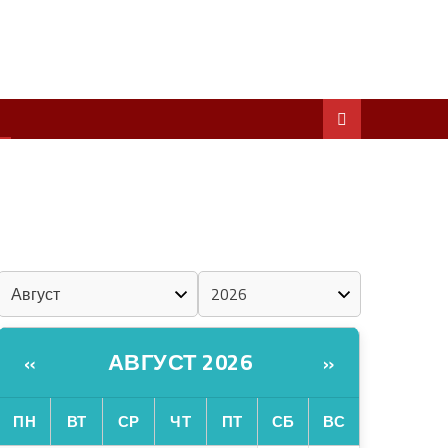
ШКЕНАН КОКЛАШ УШНО
ШОЧМО КУНДЕМЫМ АРАЛАШ ШОГАЛ
«ZА МАРИЙ ЭЛ»
ШКЕНАН-ВЛАК КОКЛАШ УШНО
КАЛЕНДАРЬ
АВГУСТ 2026
«
»
ПН
ВТ
СР
ЧТ
ПТ
СБ
ВС