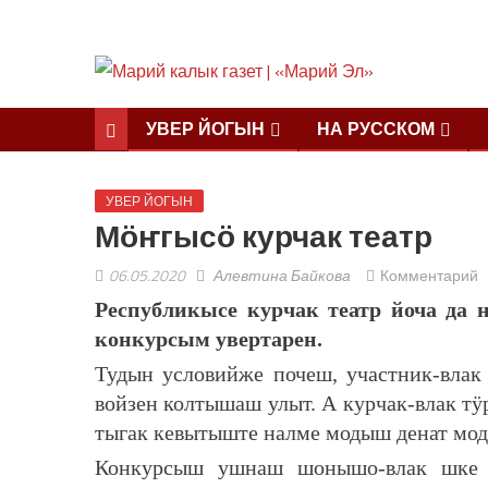
УВЕР ЙОГЫН
НА РУССКОМ
УВЕР ЙОГЫН
Мӧҥгысӧ курчак театр
06.05.2020
Алевтина Байкова
Комментарий
Республикысе курчак театр йоча да 
конкурсым увертарен.
Тудын условийже почеш, участник-вл
войзен колтышаш улыт. А курчак-влак т
тыгак кевытыште налме модыш денат мо
Конкурсыш ушнаш шонышо-влак шке 