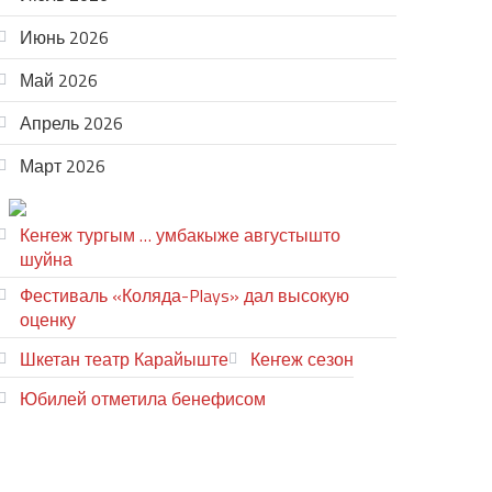
Июнь 2026
Май 2026
Апрель 2026
Март 2026
ТЕАТР УВЕР
Кеҥеж тургым … умбакыже августышто
шуйна
Фестиваль «Коляда-Plays» дал высокую
оценку
Шкетан театр Карайыште
Кеҥеж сезон
Юбилей отметила бенефисом
ЛИЙ ПЫРЛЯ