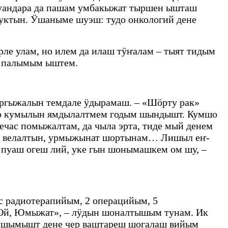
 куандара да пашам умбакыжат тыршен ышташ
уктын. Ӱшаныме шуэш: тудо онкологий дене
е улам, но илем да илаш тӱҥалам – тыят тидым
ак палымым ыштем.
ргыжалын темдале ӱдырамаш. – «Шӧрту рак»
ло кумылын ямдылалтмем годым шындышт. Кумшо
ас помыжалтам, да чыла эрта, тиде мый денем
ат велалтын, урмыжынат шортынам… Лишыл еҥ-
уаш огеш лий, уке гын шонымашкем ом шу, –
 радиотерапийым, 2 операцийым, 5
й, Юмыжат», – лӱдын шоналтышым тунам. Ик
лшымышт дене чер ваштареш шогалаш вийым