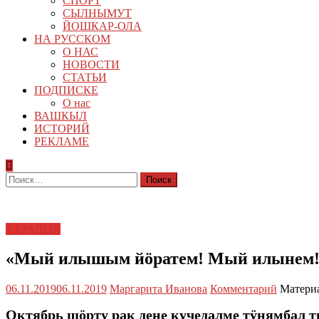
СПОРТ
СЫЛНЫМУТ
ЙОШКАР-ОЛА
НА РУССКОМ
О НАС
НОВОСТИ
СТАТЬИ
ПОДПИСКЕ
О нас
ВАШКЫЛ
ИСТОРИЙ
РЕКЛАМЕ
Найти:
ТАЗАЛЫК
«Мый илышым йӧратем! Мый илынем!
06.11.2019
06.11.2019
Маргарита Иванова
Комментарий
Материа
Октябрь шӧрту рак дене кучедалме тӱнямба