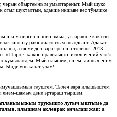
т, черын ойыртемжым умылтареныт. Мый шуко
к огыл шукталтын, адакше икшыве вес тӱняшке
м шкем нерген шонен омыл, утларакше кок изи
-влак «шӧрту рак» диагнозым шындышт. Адакат –
лоса, а шеме деч вара эре ошо толеш». 2013
н: «Шарне: кажне правилыште исключений уло!»
нын кумылаҥдем. Мый илышем, ешем, лишыл еҥем
м. Ынде уныканат улам!
 нимучашдымын тауштем. Тылеч вара илышыштем
л еҥем-шамыч дене эртараш тыршем.
 азапланымыжым трукышто лугыч ыштыме да
огалын, илышнам акленрак ончалаш жап: а