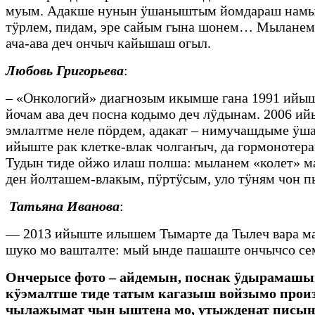
муым. Адакше нунын ӱшаныштым йомдараш намыс
тӱрлем, пидам, эре сайым гына шонем… Мыланем 
ача-ава деч ончыч кайышаш огыл.
Любовь Григорьева
:
– «Онкологий» диагнозым икымше гана 1991 ийы
йочам ава деч посна кодымо деч лӱдынам. 2006 
эмлалтме неле пӧрдем, адакат – нимучашдыме ӱша
ийыште рак клетке-влак чолгаҥыч, да гормоноте
Тудын тиде ойжо илаш полша: мыланем «колет» 
ден йолташем-влакым, пӱртӱсым, уло тӱням чон 
Татьяна Иванова
:
— 2013 ийыште илышем Тымарте да Тылеч вара м
шуко мо вашталте: мый ынде пашаште ончычсо се
Ончерысе фото – айдемын, поснак ӱдырамаш
кӱэмалтше тиде татым кагазыш войзымо произ
чылажымат чын ыштена мо, утыжденат писын