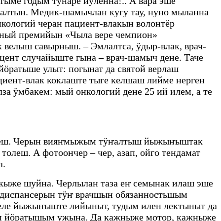
тыме годым тунаре йӱленна!.. А вара эше
лтын. Медик-шамычлан кугу тау, нуно мыланна
кологий черан пациент-влакын волонтёр
ный премийын «Чыла вере чемпион»
елыш савырныш. – Эмлалтса, ӱдыр-влак, врач-
цент случайыште гына – врач-шамыч дене. Таче
ӧратыше улыт: погынат да святой верлаш
иент-влак коклаште тыге келшаш лийме нерген
 ӱмбакем: мый онкологий дене 25 ий илем, а те
алеш. Черын вияҥмыжым тӱҥалтыш йыжыҥыштак
леш. А фотоончер – чер, азап, ойго тендамат
л.
бакыже шуйна. Черлылан таза еҥ семынак илаш эше
кодиспансерын тӱҥ врачшын обязанностьшым
еле йыжыҥыште лийыныт, тудым илен лектыныт да
м йӧратышым ужына. Да кажныже мотор, кажныже