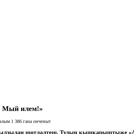
 Мый илем!»
лым 1 386 гана онченыт
л тылзылан шотлалтеш. Тудын кышкарыштыже «