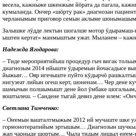
весела, кажныже шкенжым йӧрата да пагала, каж
кумылаҥда. Ончер «шӧрту рак» диагнозан пацие
черланымым приговор семын аклыме шонымашым
Залышке лӱдде лектын шогалше мотор ӱдырамаш-в
ыштен кертат» манмыштым ужат. Мыланем – каж
Надежда Ягодарова:
– Тиде мероприятийыш процедур гыч вигак толь
диагнозым 2014 ийыште ӱдыремын йочасадысе в
йыжыҥ… Ояр игечыште пуйто кӱдырчӧ рашкалтыш!
нигузеат лийын огеш керт, шоненам… Чер дене 
шамычын полшымышт дене йол ӱмбаке шогальым,
воштылеш. – Сандене тыгай девиз дене илем: «О
Светлана Тимченко:
– Оҥемын вашталтмыжым 2012 ий мучаште шке уж
гормонотерапийым эртышым… Диагнозын шучкыл
жап чарныде шортым… Чыла тидым лишыл еҥем-ш