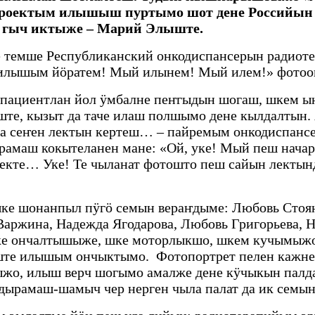
оектым илышыш пуртымо шот дене Российын 
а гыч иктыже – Марий Элыште.
е темше Республиканский онкодиспансерын радиот
 илышым йӧратем! Мый илынем! Мый илем!» фотоо
пациентлан йол ӱмбалне пеҥгыдын шогаш, шкем ын
те, кызыт да таче илаш полшымо дене кылдалтын.
а сеҥен лектын кертеш… – пайремым онкодиспансе
амаш кокытеланен мане: «Ой, уке! Мый пеш нача
кте… Уке! Те чыланат фотошто пеш сайын лектында
ке шонанпыл пӱгӧ семын вераҥдыме: Любовь Стояно
Варжина, Надежда Ягодарова, Любовь Григорьева, Н
ке ончалтышыже, шке моторлыкшо, шкем кучымыжо
ыште илышым ончыктымо. Фотопортрет пелен кажне
рныжо, илыш верч шогымо амалже дене кӱчыкын па
ырамаш-шамыч чер нерген чыла палат да ик семын 