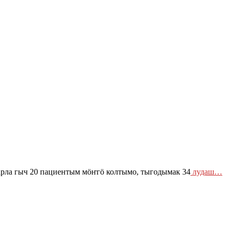
ла гыч 20 пациентым мӧҥгӧ колтымо, тыгодымак 34
лудаш…