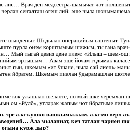
 лие… Врач ден медсестра-шамычат чот полшены
черлан сеҥалташ огеш лий: эше чыла шонымашема
ште шынденыт. Шодылан операцийым ыштеныт. Туна
ийыште пурла оҥем корштымым шижым, ты гана врач
н… Мый тыгай девиз дене илем: «Илыш – шем-ош по
рапийым эртышым… Авам эше йочам годымак каласе
маныт гын, шкемым «ит ӱшане, чыла сай лиеш» ма
пытен йӧратем. Шкемым пиалан ӱдырамашлан шотле
анме кок ужашлан шелалте, но мый шке черемлан
мын ом «йӱлӧ», утларак жапым чот йӧратыме лишы
ын, эре ала-кушко вашкымыжым, ала-мо верч
ведений… Ала мыланнат, кеч татлан чарнен ш
 огына курж дыр?