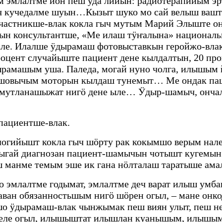
м эмлалтме йӧн пеш уда лийын: радиотерапийым эр
 кучедалме шуын…Кызыт шуко мо сай велыш вашта
участникше-влак кокла гыч мутым Марий Элыште он
н консультантше, «Ме илаш тӱҥалына» националь
. Илалше ӱдырамаш фотовыставкын геройжо-влак в
оцент случайыште пациент дене кылдалтын, 20 про
рамашым уша. Паледа, могай нуно чолга, илышым й
, шовычым моторын кылдаш тунемыт… Ме ондак пац
мутланашыжат нигӧ дене ыле… Ӱдыр-шамыч, ончалза
пациентше-влак.
огийышт кокла гыч шӧрту рак кокымшо верым н
ай диагнозан пациент-шамычын чотышт кугемын то
 манме темым эше ик гана нӧлталаш таратыше ама
, но эмлалтме годымат, эмлалтме деч варат илыш ум
 аван обязанностьшым нигӧ шӧрен огыл, – мане он
 ӱдырамаш-влак чынжымак пеш виян улыт, пеш н
 веле огыл, илышыштат илышлан куанышым, илышы