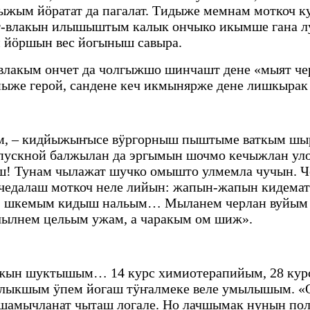
ныжым йӧратат да пагалат. Тидыже мемнам моткоч
нт-влакын илышыштым калык ончыко икымше гана л
 йӧршын вес йогыныш савыра.
лакым ончет да чолгыжшо шинчашт дене «мыят черл
ныже герой, сандене кеч икмынярже дене лишкыр
ым, – кидйыжыҥысе вӱргорныш пыштыме ваткым шы
ыпускной балжылан да эргымын шочмо кечыжлан у
 Тунам чылажат шучко омышто улмемла чучын. Чеч
кучедалаш моткоч неле лийын: жапын-жапын кидем
 шкемым кидыш нальым… Мыланем черлан вуйым п
нчылнем цельым ужам, а чаракым ом шиж».
ын шуктышым… 14 курс химиотерапийым, 28 курс
ыкшым ӱпем йогаш тӱҥалмеке веле умылышым. «О
амычланат чыташ логале. Но лачшымак нунын по