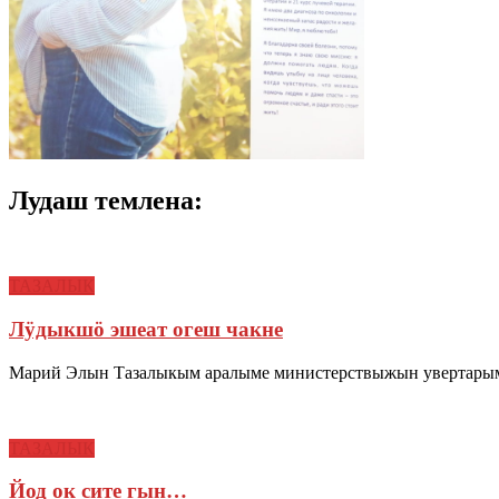
Лудаш темлена:
ТАЗАЛЫК
Лӱдыкшӧ эшеат огеш чакне
Марий Элын Тазалыкым аралыме министерствыжын увертарым
ТАЗАЛЫК
Йод ок сите гын…