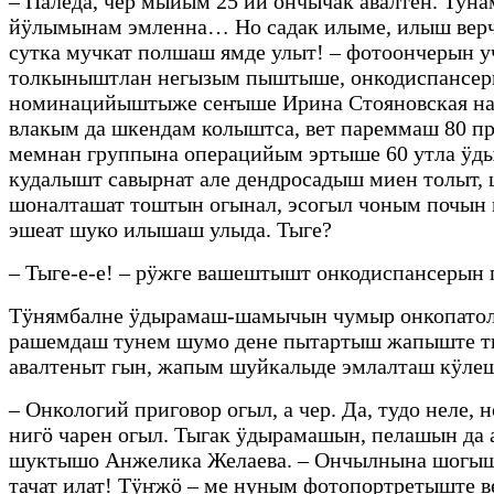
– Паледа, чер мыйым 25 ий ончычак авалтен. Туна
йӱлымынам эмленна… Но садак илыме, илыш верч
сутка мучкат полшаш ямде улыт! – фотоончерын 
толкыныштлан негызым пыштыше, онкодиспансеры
номинацийыштыже сеҥыше Ирина Стояновская нале
влакым да шкендам колыштса, вет пареммаш 80 пр
мемнан группына операцийым эртыше 60 утла ӱды
кудалышт савырнат але дендросадыш миен толыт
шоналташат тоштын огынал, эсогыл чоным почын 
эшеат шуко илышаш улыда. Тыге?
– Тыге-е-е! – рӱжге вашештышт онкодиспансерын 
Тӱнямбалне ӱдырамаш-шамычын чумыр онкопатол
рашемдаш тунем шумо дене пытартыш жапыште тыг
авалтеныт гын, жапым шуйкалыде эмлалташ кӱлеш
– Онкологий приговор огыл, а чер. Да, тудо неле
нигӧ чарен огыл. Тыгак ӱдырамашын, пелашын да
шуктышо Анжелика Желаева. – Ончылнына шогышо
тачат илат! Тӱҥжӧ – ме нуным фотопортретыште