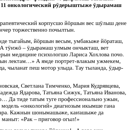
11 онкологический рӱдерыштыже ӱдырамаш
ерапевтический корпусшо йӧршын вес шӱлыш дене
нчер торжественно почылтын.
де тыгайым, йӧршын весым, умбакыже йӧраташ,
 А тӱҥжӧ – ӱдырамаш улмым ончыкташ, вет
рын медицине психологшо Лариса Хохлова почо.
рын лектам…» А ямде портрет-влакым ужмекем,
, чыланат пеш мотор улыда. Тау тыланда, ӱдыр-
вская, Светлана Тимченко, Мария Кудрявцева,
адежда Ядарова, Татьяна Сижук, Татьяна Иванова,
… Да тиде татым туге профессионально ужын,
 модель «онкологий» диагнозым икымше гана
лдара. Кажнын шонымашыже, каҥашыже да
маныт: «Рак – приговор огыл!»