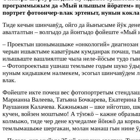
программыжым да «Мый илышым йӧратем» пр
портрет фотоончер-влак эртеныт, нунын кокл
Тиде кечын шинчавӱд, ойго да йыҥысыме йӱк ден
авалталтын – волгыдо да йоҥгыдо фойеште «Мый
– Проектын шонымашыже «онкологий» диагнозан 
черын ишыктыме каватӱрым кумданрак почаш, тыш
илышыште вашлиялтше чыла неле-йӧсым тудо гын
– Фотопроектыш ушнаш темлыме годым шуко ӱдыр
нуным кидышкем налмекем, эсогыл шинчавӱдем ле
влак.
Фойеште икте почеш вес фотопортретым стендлаш
Марианна Валеева, Татьяна Бочкарева, Екатерина 
Раушания Калачева. Кажныжын – шке ийготшо, ш
кучен, войзен моштымо! А тӱҥжӧ – кажне образ
колмыжо, тиде чер дене кучедалме йӧнжӧ да ко
темлымашыже шергакан, молан манаш гын нине ӱд