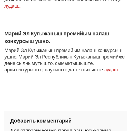
лудаш…
Марий Эл Кугыжаныш премийым налаш
конкурсыш ушно.
Марий Эл Кугыжаныш премийым налаш конкурсыш
ушно. Марий Эл Республикын Кугыжаныш премийже
дене сылнымутышто, сымыктышыште,
архитектурышто, наукышто да техникыште
лудаш…
Добавить комментарий
Для отправки комментария вам необходимо