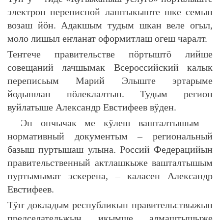
электрон переписной лаштыкыште шке семын
возаш йӧн. Адакшым тудым шкан веле огыл,
моло лишыл еҥланат оформитлаш огеш чаралт.
Теҥгече правительстве пӧртыштӧ лийше
совещаний лачшымак Всероссийский калык
переписьым Марий Элыште эртарыме
йодышлан пӧлеклалтын. Тудым регион
вуйлатыше Александр Евстифеев вӱден.
– Эн ончычак ме кӱлеш вашталтышым –
нормативный документым – региональный
базыш пуртышаш улына. Россий Федерацийын
правительственный актлашкыже вашталтышым
пуртымымат эскерена, – каласен Александр
Евстифеев.
Тӱҥ докладым республикын правительствыжын
председательжын икымше алмаштышыже