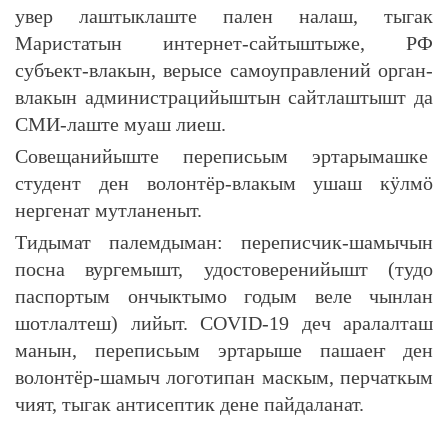
увер лаштыклаште пален налаш, тыгак
Маристатын интернет-сайтыштыже, РФ
субъект-влакын, верысе самоуправлений орган-
влакын администрацийыштын сайтлаштышт да
СМИ-лаште муаш лиеш.
Совещанийыште переписьым эртарымашке
студент ден волонтёр-влакым ушаш кӱлмӧ
нергенат мутланеныт.
Тидымат палемдыман: переписчик-шамычын
посна вургемышт, удостоверенийышт (тудо
паспортым ончыктымо годым веле чынлан
шотлалтеш) лийыт. COVID-19 деч аралалташ
манын, переписьым эртарыше пашаеҥ ден
волонтёр-шамыч логотипан маскым, перчаткым
чият, тыгак антисептик дене пайдаланат.