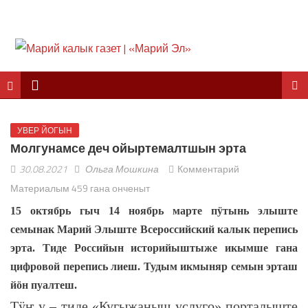
УВЕР ЙОГЫН
Молгунамсе деч ойыртемалтшын эрта
30.08.2021
Ольга Мошкина
Комментарий
Материалым 459 гана онченыт
15 октябрь гыч 14 ноябрь марте пӱтынь элыште
семынак Марий Элыште Всероссийский калык перепись
эрта. Тиде Российын историйыштыже икымше гана
цифровой перепись лиеш. Тудым икмыняр семын эрташ
йӧн пуалтеш.
Тӱҥ у – тиде «Кугыжаныш услуго» порталыште