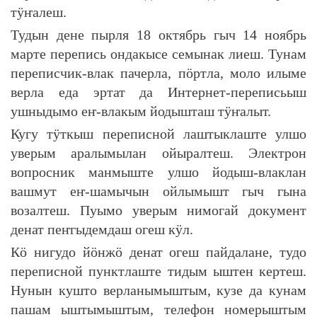
тӱҥалеш.
Тудын дене пырля 18 октябрь гыч 14 ноябрь
марте перепись ондакысе семынак лиеш. Тунам
переписчик-влак пачерла, пӧртла, моло илыме
верла еда эртат да Интернет-переписьыш
ушныдымо еҥ-влакым йодышташ тӱҥалыт.
Кугу тӱткыш переписной лаштыклаште улшо
уверым аралымылан ойыралтеш. Электрон
вопросник манмыште улшо йодыш-влаклан
вашмут еҥ-шамычын ойлымышт гыч гына
возалтеш. Пуымо уверым нимогай документ
денат пеҥгыдемдаш огеш кӱл.
Кӧ нигудо йӧнжӧ денат огеш пайдалане, тудо
переписной пунктлаште тидым ыштен кертеш.
Нунын кушто верланымыштым, кузе да кунам
пашам ыштымыштым, телефон номерыштым