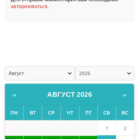
.
авторизоваться
ШОЧМО КУНДЕМЫМ АРАЛАШ ШОГАЛ
«ZА МАРИЙ ЭЛ»
ШКЕНАН-ВЛАК КОКЛАШ УШНО
КАЛЕНДАРЬ
АВГУСТ 2026
«
»
ПН
ВТ
СР
ЧТ
ПТ
СБ
ВС
1
2