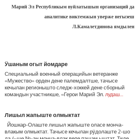
Марий Эл Республикым вуйлатышын организаций да
аналитике виктемжын уверже негызеш
Л.Камалетдинова ямдылен
ЛУДАШ ТЕМЛЕНА:
Ӱшаным огыт йомдаре
Специальный военный операцийын ветеранже
«Мужество» орден дене палемдалтше, тачысе
кечылан регионышто следж-хоккей дене сборный
командын участникше, «Герои Марий Эл.
лудаш…
Лишыл жапыште олмыктат
Йошкар-Олаште лишыл жапыште оласе монча-
влакым олмыктат. Тачысе кечылан рӱдолаште 2-шо
да 4-ше №-ан монча-влак веле пашам ыштат. Тиде