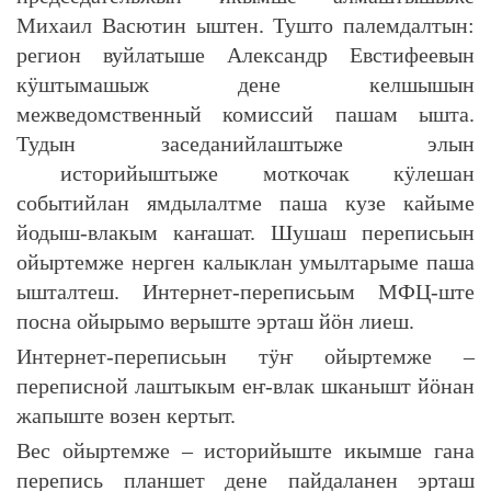
Михаил Васютин ыштен. Тушто палемдалтын:
регион вуйлатыше Александр Евстифеевын
кӱштымашыж дене келшышын
межведомственный комиссий пашам ышта.
Тудын заседанийлаштыже элын
историйыштыже моткочак кӱлешан
событийлан ямдылалтме паша кузе кайыме
йодыш-влакым каҥашат. Шушаш переписьын
ойыртемже нерген калыклан умылтарыме паша
ышталтеш. Интернет-переписьым МФЦ-ште
посна ойырымо верыште эрташ йӧн лиеш.
Интернет-переписьын тӱҥ ойыртемже –
переписной лаштыкым еҥ-влак шканышт йӧнан
жапыште возен кертыт.
Вес ойыртемже – историйыште икымше гана
перепись планшет дене пайдаланен эрташ