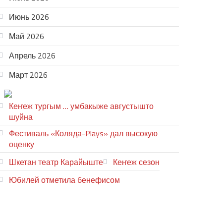
Июнь 2026
Май 2026
Апрель 2026
Март 2026
ТЕАТР УВЕР
Кеҥеж тургым … умбакыже августышто
шуйна
Фестиваль «Коляда-Plays» дал высокую
оценку
Шкетан театр Карайыште
Кеҥеж сезон
Юбилей отметила бенефисом
ЛИЙ ПЫРЛЯ