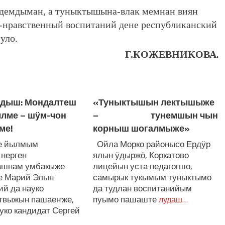
демдыман, а туныктышына-влак мемнан виян
-нравственный воспитаний дене республиканский
уло.
Г.КОЖЕВНИКОВА
.
дыш: Мондалтеш
«Туныктышын лектышыже
лме – шӱм-чон
– тунемшын чын
ме!
корныш шогалмыже»
е йылмым
Ойла Морко районысо Ердӱр
 нерген
ялын ӱдыржӧ, Коркатово
ашнам умбакыже
лицейын уста педагогшо,
че Марий Элын
самырык тукымым туныктымо
й да науко
да тудлан воспитанийым
твыжын пашаеҥже,
пуымо пашаште
лудаш…
уко кандидат Сергей