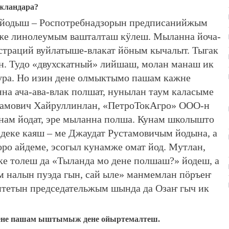
жландара?
ӧ йодыш – Роспотребнадзорын предписанийжым
же линолеумым вашталташ кӱлеш. Мыланна йоча-
страций вуйлатыше-влакат йӧным кычалыт. Тыгак
. Тудо «двухскатный» лийшаш, молан манаш ик
 пура. Но изин дене олмыктымо пашам кажне
 ача-ава-влак полшат, нунылан таум каласыме
стамович Хайруллинлан, «ПетроТокАгро» ООО-н
нам йодат, эре мыланна полша. Кунам школышто
деке каяш – ме Джаудат Рустамовичым йодына, а
оро айдеме, эсогыл кунамже омат йод. Мутлан,
е толеш да «Тыланда мо дене полшаш?» йодеш, а
м налын пуэда гын, сай ыле» манмемлан пӧръеҥ
тетын председательжым шында да Озаҥ гыч ик
дене пашам ыштымыж дене ойыртемалтеш.