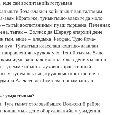
л, эше сай воспитанийым пуыман.
жапыште йоча-влакын койышышт вашталтмым
ча-авам йӧратыже, туныктышо-влакым да моло
 – тыгай воспитанийым пуаш тыршена. Пеленнак
ена, тыгак – Волжск да Шернур епархий дене.
н гын, ынде – владыка Феофан. Тудо йоча-
ым пуа. Тӱҥалтыш класслаш коштшо-влаклан
направлениян кружок уло. Тений гыч ме 5-ше
жокым чумыраш палемденна. Окса дене мыланна
ше тунемме ийыште духовно-нравстенный
рсым тунем лектын, кружокыш коштшо йоча-
юдмила Алексеевна Томцева, пашам ышташ
ыже уэмдалтын мо?
л. Туге гынат столовыйышто Волжский район
н полшымыж дене оборудованийым уэмденна.