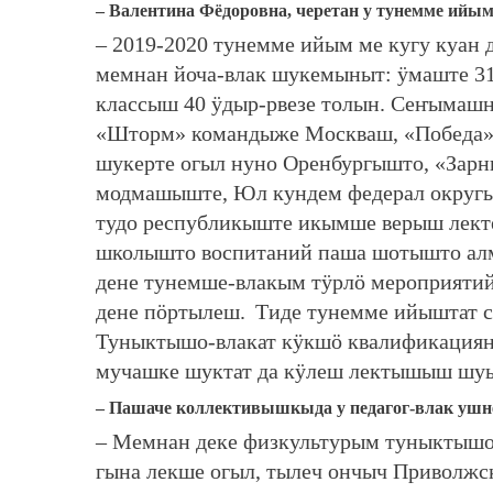
– Валентина Фёдоровна, черетан у тунемме ийы
– 2019-2020 тунемме ийым ме кугу куан
мемнан йоча-влак шукемыныт: ӱмаште 31
классыш 40 ӱдыр-рвезе толын. Сеҥымаш
«Шторм» командыже Москваш, «Победа» 
шукерте огыл нуно Оренбургышто, «Зар
модмашыште, Юл кундем федерал округ
тудо республикыште икымше верыш лект
школышто воспитаний паша шотышто ал
дене тунемше-влакым тӱрлӧ мероприятий
дене пӧртылеш.
Тиде тунемме ийыштат 
Туныктышо-влакат кӱкшӧ квалификациян
мучашке шуктат да кӱлеш лектышыш шуы
– Пашаче коллективышкыда у педагог-влак ушн
– Мемнан деке физкультурым туныктышо 
гына лекше огыл, тылеч ончыч Приволж