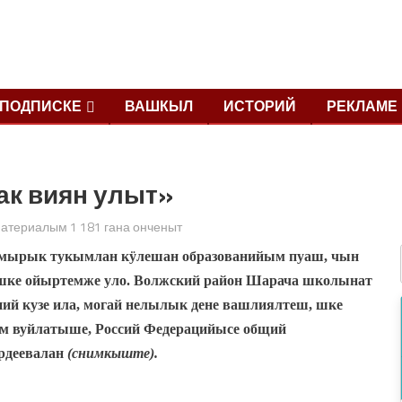
ПОДПИСКЕ
ВАШКЫЛ
ИСТОРИЙ
РЕКЛАМЕ
к виян улыт»
атериалым 1 181 гана онченыт
самырык тукымлан кӱлешан образованийым пуаш, чын
 шке ойыртемже уло. Волжский район Шарача школынат
ний кузе ила, могай нелылык дене вашлиялтеш, шке
м вуйлатыше, Россий Федерацийысе общий
рдеевалан
(снимкыште).