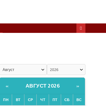
ШКЕНАН КОКЛАШ УШНО
ШОЧМО КУНДЕМЫМ АРАЛАШ ШОГАЛ
«ZА МАРИЙ ЭЛ»
ШКЕНАН-ВЛАК КОКЛАШ УШНО
КАЛЕНДАРЬ
АВГУСТ 2026
«
»
ПН
ВТ
СР
ЧТ
ПТ
СБ
ВС