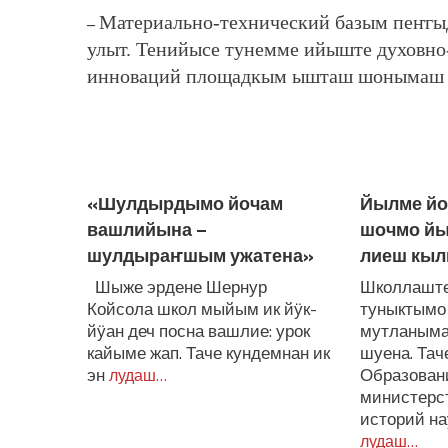
Материально-технический базым пеҥгы
–
улыт. Тенийысе тунемме ийыште духовно
инноваций площадкым ышташ шонымаш 
ЛУДАШ ТЕМЛЕНА:
«Шулдырдымо йочам
Йылме йо
вашлийына –
шочмо йы
шулдыраҥшым ужатена»
лиеш кыл
Шыже эрдене Шернур
Школлашт
Койсола школ мыйым ик йӱк-
туныктымо
йӱан деч посна вашлие: урок
мутланым
кайыме жап. Таче кундемнан ик
шуена. Та
эн
Образовани
лудаш…
министерс
историй на
лудаш…