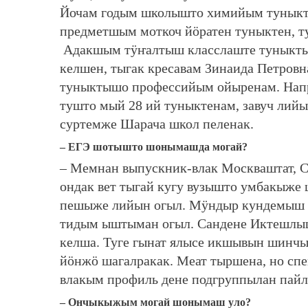
Йочам годым школышто химийым тунык
предметшым моткоч йӧратен туныктен, т
Адакшым тӱҥалтыш класслаште туныкты
келшен, тыгак кресавам Зинаида Петров
туныктышо профессийым ойыренам. Напр
тушто мый 28 ий туныктенам, завуч лий
суртемже Шарача школ пеленак.
– ЕГЭ шотышто шонымашда могай?
– Мемнан выпускник-влак Москваштат, С
ондак вет тыгай кугу вузышто умбакыж
пешыже лийын огыл. Мӱндыр кундемыш к
тидым ыштыман огыл. Сандене Иктешлы
келша. Туге гынат ялысе икшывын шинч
йӧнжӧ шагалракак. Меат тыршена, но сп
влакым профиль дене подгруппылан па
– Ончыкыжым могай шонымаш уло?