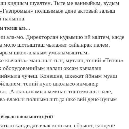
лыш кидшым шуялтен. Тыге ме ванныйым, вӱдым
 «Газпромын» полшымыж дене актовый залыш
 налынна.
м толеш але…
ш ала-мо. Директорлан кудымшо ий ыштем, ынде
да моло шотышташ чылажат сайынрак палем.
огырым школ-влакым умылымыштым,
кычалза» маныныт гын, мутлан, тений «Титан»
ак оборудованийым налаш оксам кычалаш
лиймыла чучеш. Конешне, шкежат йӧным муаш
 ойлынем: тений нуно школысо икмыняр
ныт. А окна-шамыч мемнан тоштемыныт ыле,
-ава-влакын полшымышт да шке вий дене нуным
й йодыш школышто пӱсӧ?
атыш кандидат-влак коштыч, сӧрышт, сандене