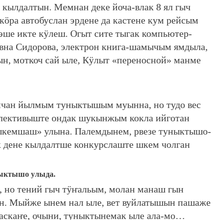
 кылдалтын. Мемнан деке йоча-влак 8 ял гыч
ра автобуслан эрдене да кастене кум рейсым
 эше икте кӱлеш. Огыт сите тыгак компьютер-
вна Сидорова, электрон книга-шамычым ямдыла,
ын, моткоч сай ыле, Кӱлыт «переносной» манме
чан йылмым туныктышым муынна, но тудо вес
ллективыште ондак шукынжым кокла ийготан
рыкемшаш» улына. Палемдынем, рвезе туныктышо-
к дене кылдалтше конкурслаште шкем чолган
ныктышо улыда.
, но тений гыч тӱҥальым, молан манаш гын
ын. Мыйже ынем нал ыле, вет вуйлатышын пашаже
ласкаҥе, очыни, туныктынемак ыле ала-мо…