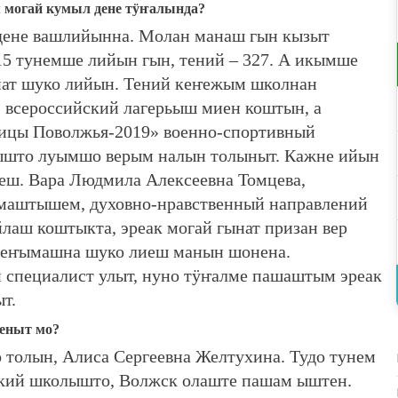
м могай кумыл дене тӱҥалында?
 дене вашлийынна. Молан манаш гын кызыт
5 тунемше лийын гын, тений – 327. А икымше
нат шуко лийын. Тений кеҥежым школнан
всероссийский лагерьыш миен коштын, а
ницы Поволжья-2019» военно-спортивный
ышто луымшо верым налын толыныт. Кажне ийын
еш. Вара Людмила Алексеевна Томцева,
маштышем, духовно-нравственный направлений
лаш коштыкта, эреак могай гынат призан вер
сеҥымашна шуко лиеш манын шонена.
 специалист улыт, нуно тӱҥалме пашаштым эреак
т.
еныт мо?
толын, Алиса Сергеевна Желтухина. Тудо тунем
ский школышто, Волжск олаште пашам ыштен.