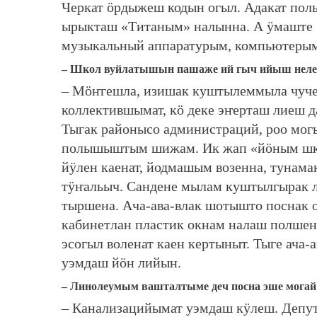
Черкат ӧрдыжеш кодын огыл. Адакат по
ырыкташ «Титаным» налынна. А ӱмаште
музыкальный аппаратурым, компьютерым
– Школ вуйлатышын пашаже ий гыч ийыш неле
– Мӧҥгешла, изишак куштылеммыла чуче
коллектившымат, кӧ деке эҥерташ лиеш 
Тыгак районысо администраций, роо м
полышыштым шижам. Ик жап «йӧным шке 
йӱлен каенат, йодмашым возенна, тунам
тӱҥальыч. Сандене мылам куштылгырак 
тыршена. Ача-ава-влак шотышто поснак
кабинетлан пластик окнам налаш полше
эсогыл воленат каен кертыныт. Тыге ача
уэмдаш йӧн лийын.
– Линолеумым вашталтыме деч посна эше мога
– Канализацийымат уэмдаш кӱлеш. Депут