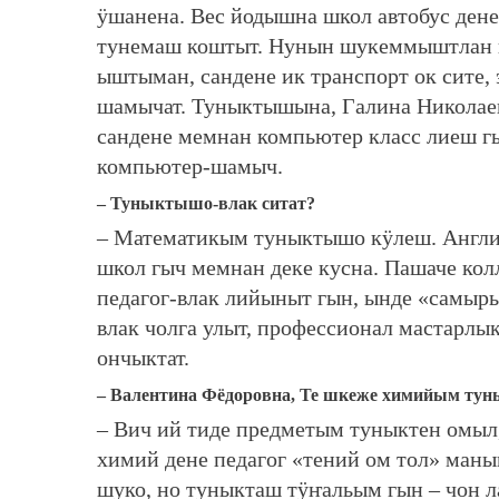
ӱшанена. Вес йодышна школ автобус дене
тунемаш коштыт. Нунын шукеммыштлан кӧ
ыштыман, сандене ик транспорт ок сите,
шамычат. Туныктышына, Галина Николае
сандене мемнан компьютер класс лиеш г
компьютер-шамыч.
– Туныктышо-влак ситат?
– Математикым туныктышо кӱлеш. Англи
школ гыч мемнан деке кусна. Пашаче ко
педагог-влак лийыныт гын, ынде «самы
влак чолга улыт, профессионал мастарлы
ончыктат.
– Валентина Фёдоровна, Те шкеже химийым ту
– Вич ий тиде предметым туныктен омыл
химий дене педагог «тений ом тол» ман
шуко, но туныкташ тӱҥальым гын – чон 