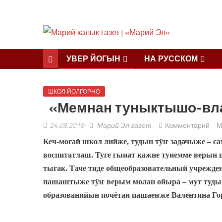
УВЕР ЙОГЫН
НА РУССКОМ
ШКОЛ ЙОЛГОРНО
«Мемнан туныктышо-вла
24.09.2019
Марий Эл газет
Комментарий
М
Кеч-могай школ лийже, тудын тӱҥ задачыже – 
воспитатлаш. Туге гынат кажне тунемме верын
тыгак. Таче тиде общеобразовательный учрежде
пашаштыже тӱҥ верым молан ойыра – мут туды
образованийын почётан пашаеҥже Валентина Го