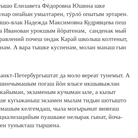
тышо Елизавета Фёдоровна Юшина шке
унар оҥайын умылтарен, тӱрлӧ опытым эртарен.
шо-влак Надежда Максимовна Кудрявцева пеш
на Иванован урокшым йӧратенам, санденак мый
авлений почеш ондак Карай школыш колтеныт,
ынам. А вара тышке кусненам, молан манаш гын
анкт-Петербургыштат да моло вереат тунемыт. А
е шинчымашым погаш йӧн ялысе икшывыжлан
айыман, экзаменым кучыман ыле, а кызыт
ше кугыжаныш экзамен мылам тидын шотышто
ымашым келгемдаш, чыла могырымат вияҥаш
ециализацийым пуашыже нелырак гынат, йоча-
йлен туныкташ тыршена.