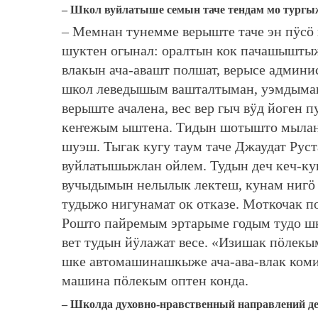
– Школ вуйлатыше семын таче тендам мо тургы
– Мемнан тунемме верыште таче эн пӱс
шуктен огынал: оралтын кок пачашышты
влакын ача-авашт полшат, верысе админи
школ леведышым вашталтыман, уэмдыман
верыште ачалена, вес вер гыч вӱд йоген
кеҥежым ыштена. Тидын шотышто мыланна
шуэш. Тыгак кугу таум таче Джаудат Ру
вуйлатышыжлан ойлем. Тудын деч кеч-ку
вучыдымын нелылык лектеш, кунам нигӧ 
тудыжо нигунамат ок отказе. Моткочак п
Рошто пайремым эртарыме годым тудо шк
вет тудын йӱлажат весе. «Изишак пӧлекы
шке автомашинашкыже ача-ава-влак коми
машина пӧлекым оптен конда.
– Школда духовно-нравственный направлений 