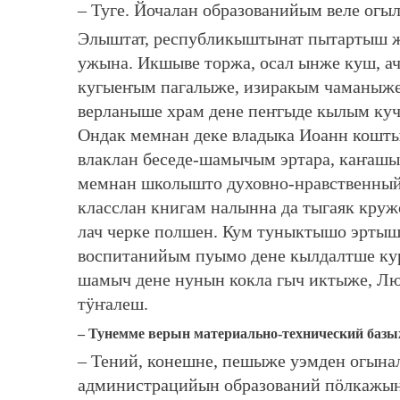
– Туге. Йочалан образованийым веле огы
Элыштат, республикыштынат пытартыш 
ужына. Икшыве торжа, осал ынже куш, а
кугыеҥым пагалыже, изиракым чаманыже
верланыше храм дене пеҥгыде кылым куч
Ондак мемнан деке владыка Иоанн кошты
влаклан беседе-шамычым эртара, каҥаш
мемнан школышто духовно-нравственный 
класслан книгам налынна да тыгаяк кру
лач черке полшен. Кум туныктышо эрты
воспитанийым пуымо дене кылдалтше ку
шамыч дене нунын кокла гыч иктыже, Л
тӱҥалеш.
– Тунемме верын материально-технический баз
– Тений, конешне, пешыже уэмден огына
администрацийын образований пӧлкажы