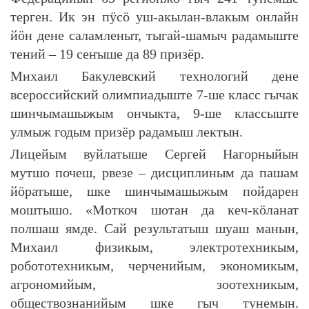
терген. Ик эн пӱсӧ уш-акылан-влакым онлайн
йӧн дене саламленыт, тыгай-шамыч радамыште
тений – 19 сеҥыше да 89 призёр.
Михаил Бакулевский технологий дене
всероссийский олимпиадыште 7-ше класс гычак
шинчымашыжым ончыкта, 9-ше классыште
улмыж годым призёр радамыш лектын.
Лицейым вуйлатыше Сергей Нагорныйын
мутшо почеш, рвезе – дисциплиным да пашам
йӧратыше, шке шинчымашыжым пойдарен
моштышо. «Моткоч шотан да кеч-кӧланат
полшаш ямде. Сай результатыш шуаш манын,
Михаил физикым, электротехникым,
робототехникым, черченийым, экономикым,
агрономийым, зоотехникым,
обществознанийым шке гыч тунемын.