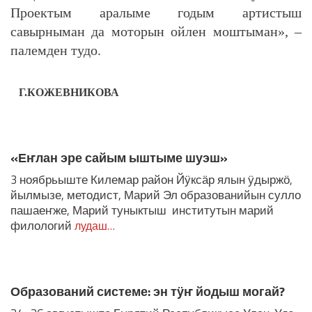
Проектым аралыме годым артистыш
савырныман да моторын ойлен моштыман», –
палемден тудо.
Г.КОЖЕВНИКОВА
ЛУДАШ ТЕМЛЕНА:
«Еҥлан эре сайым ыштыме шуэш»
3 ноябрьыште Килемар район Йӱксӓр ялын ӱдыржӧ,
йылмызе, методист, Марий Эл образованийын сулло
пашаеҥже, Марий туныктыш институтын марий
филологий
лудаш…
Образований системе: эн тӱҥ йодыш могай?