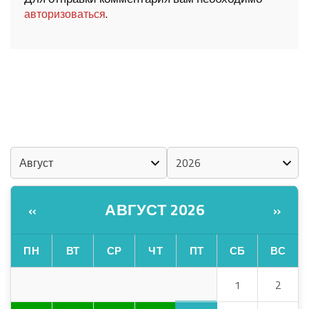
.
авторизоваться
ШОЧМО КУНДЕМЫМ АРАЛАШ ШОГАЛ
«ZА МАРИЙ ЭЛ»
ШКЕНАН-ВЛАК КОКЛАШ УШНО
КАЛЕНДАРЬ
АВГУСТ 2026
«
»
ПН
ВТ
СР
ЧТ
ПТ
СБ
ВС
1
2