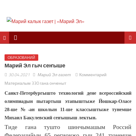
ОБРАЗОВАНИЙ
Марий Эл гыч сеҥыше
30.04.2021
Марий Эл газет
Комментарий
Материалым 330 гана онченыт
Санкт-Петербургышто технологий дене всероссийский
олимпиадын пытартыш этапыштыже Йошкар-Оласе
28-ше №-ан школын 11-ше классыштыже тунемше
Михаил Бакулевский сеҥышыш лектын.
Тиде гана тушто шинчымашым Россий
Федерацийын 65 регионжо гыч 241 тунемше