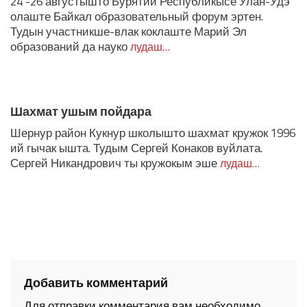
24 -26 августышто Бурятий Республикысе Улан-Удэ
олаште Байкал образовательный форум эртен.
Тудын участникше-влак коклаште Марий Эл
образований да науко
лудаш…
Шахмат ушым пойдара
Шернур район Кукнур школышто шахмат кружок 1996
ий гычак ышта. Тудым Сергей Конаков вуйлата.
Сергей Никандрович ты кружокым эше
лудаш…
Добавить комментарий
Для отправки комментария вам необходимо