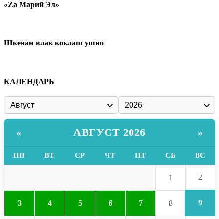
«Zа Марий Эл»
Шкенан-влак коклаш ушно
КАЛЕНДАРЬ
АВГУСТ 2026
«
»
ПН
ВТ
СР
ЧТ
ПТ
СБ
ВС
2
1
9
3
4
5
6
7
8