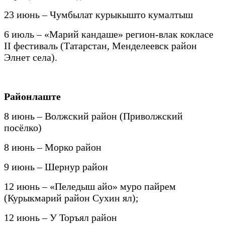
23 июнь – Чумбылат курыкышто кумалтыш
6 июль – «Марий кандаше» регион-влак кокласе
II фестиваль (Татарстан, Менделеевск район
Элнет села).
Районлаште
8 июнь – Волжский район (Приволжский
посёлко)
8 июнь – Морко район
9 июнь – Шернур район
12 июнь – «Пеледыш айо» муро пайрем
(Курыкмарий район Сухин ял);
12 июнь – У Торъял район