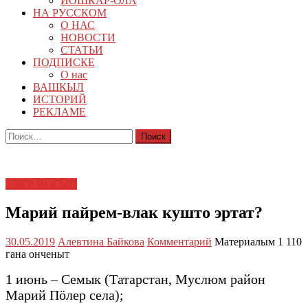
ЙОШКАР-ОЛА
НА РУССКОМ
О НАС
НОВОСТИ
СТАТЬИ
ПОДПИСКЕ
О нас
ВАШКЫЛ
ИСТОРИЙ
РЕКЛАМЕ
Найти:
УВЕР ЙОГЫН
Марий пайрем-влак кушто эртат?
30.05.2019
Алевтина Байкова
Комментарий
Материалым 1 110
гана онченыт
1 июнь – Семык (Татарстан, Муслюм район
Марий Пӧлер села);