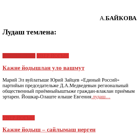
А.
БАЙКОВА
Лудаш темлена:
КУЧЕМЫШТЕ
УВЕР ЙОГЫН
Кажне йодышлан уло вашмут
Марий Эл вуйлатыше Юрий Зайцев «Единый Россий»
партийын председательже Д.А.Медведевын региональный
общественный приёмныйыштыже граждан-влаклан приёмым
эртарен. Йошкар-Олаште илыше Евгения
лудаш…
УВЕР ЙОГЫН
Кажне йодыш – сайлымаш нерген