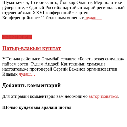
Шуматкечын, 15 июньышто, Йошкар-Олаште, Мер-политике
рӱдерыште, «Единый Россий» партийын марий региональный
отделенийжын XXVI конференцийже эртен.
Конференцийыште 11 йодышым онченыт.
лудаш…
УВЕР ЙОГЫН
Патыр-влакым куштат
У Торъял районысо Элымбай селаште «Богатырская силушка»
пайрем эртен. Тудым Андрей Критскийын храмжын
настоятельже протоиерей Сергий Баженов организоватлен.
Идалык
лудаш…
Добавить комментарий
Для отправки комментария вам необходимо
авторизоваться
.
Шочмо кундемым аралаш шогал