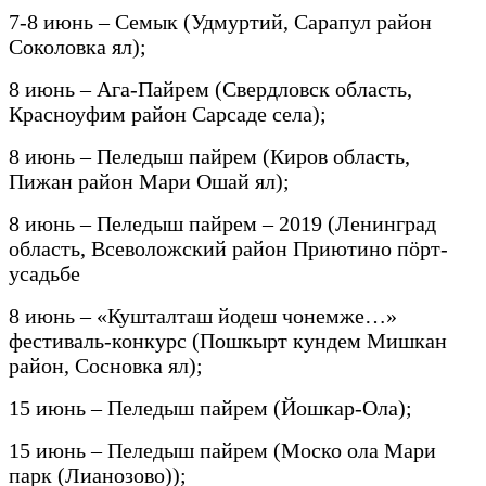
7-8 июнь – Семык (Удмуртий, Сарапул район
Соколовка ял);
8 июнь – Ага-Пайрем (Свердловск область,
Красноуфим район Сарсаде села);
8 июнь – Пеледыш пайрем (Киров область,
Пижан район Мари Ошай ял);
8 июнь – Пеледыш пайрем – 2019 (Ленинград
область, Всеволожский район Приютино пӧрт-
усадьбе
8 июнь – «Кушталташ йодеш чонемже…»
фестиваль-конкурс (Пошкырт кундем Мишкан
район, Сосновка ял);
15 июнь – Пеледыш пайрем (Йошкар-Ола);
15 июнь – Пеледыш пайрем (Моско ола Мари
парк (Лианозово));