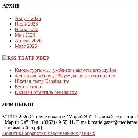
АРХИВ
Август 2026
Июль 2026
Июнь 2026
Май 2026
Апрель 2026
Март 2026
ТЕАТР УВЕР
Кеҥеж тургым … умбакыже августышто шуйна
Фестиваль «Коляда-Plays» дал высокую оценку
Шкетан театр Карайыште
Кеҥеж сезон
Юбилей отметила бенефисом
ЛИЙ ПЫРЛЯ
© 1915-2026 Сетевое издание "Марий Эл". Главный редактор 
"Марий Эл". Тел.: (8362) 49-55-11. E-mail: marielgazet@media
газетамарийэл.рф
|
Политика обработки персональных данных