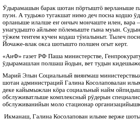
Ӱдырамашын барак шотан пӧртыштӧ верланыше па
пуэн. А тудыжо тугакшат нимо деч посна кодшо ӱ
орланыше илалше еҥ ончыч мончаште илен, вара
унагудышто айлыме пӧлемыште гына муын. Судын п
тӱжем теҥгем кучен кодаш тӱҥалыныт. Тылеч посн
Йочаже-влак окса шотышто полшен огыт керт.
«АиФ» газет РФ Паша министерстве, Генпрокурат
ӱдырамашлан полшаш йодын, вет тудын кидешы
Марий Элын Социальный вияҥмаш министерствыже 
шотан администраций Галина Косолаповалан илым
деке кайымыжлан кӧра социальный найм ойпидыш
обслуживатлыше комплексный рӱдерын специалис
обслуживанийын моло стационар организацийыш
Икманаш, Галина Косолапован илыме верже шот