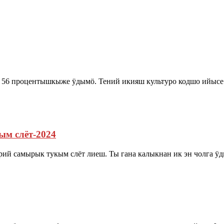
 процентышкыже ӱдымӧ. Тений икияш культуро кодшо ийысе 
м слёт-2024
й самырык тукым слёт лиеш. Ты гана калыкнан ик эн чолга ӱ