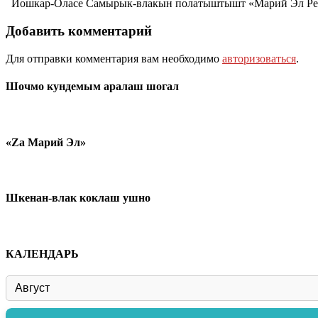
Йошкар-Оласе Самырык-влакын полатыштышт «Марий Эл Респ
Добавить комментарий
Для отправки комментария вам необходимо
авторизоваться
.
Шочмо кундемым аралаш шогал
«Zа Марий Эл»
Шкенан-влак коклаш ушно
КАЛЕНДАРЬ