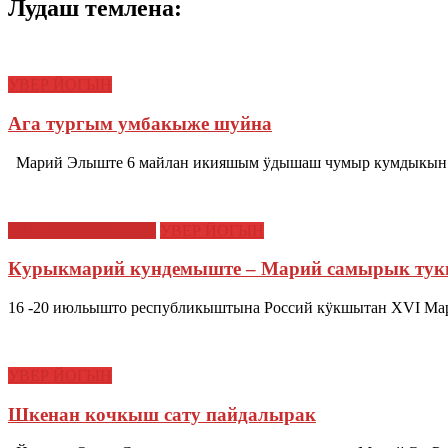
Лудаш темлена:
УВЕР ЙОГЫН
Ага тургым умбакыже шуйна
Марий Элыште 6 майлан икияшым ӱдышаш чумыр кумдыкын 56
САМЫРЫК ТУКЫМ
УВЕР ЙОГЫН
Курыкмарий кундемыште – Марий самырык тукы
16 -20 июльышто республикыштына Россий кӱкшытан XVI Мари
УВЕР ЙОГЫН
Шкенан кочкыш сату пайдалырак