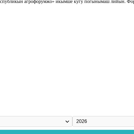
убликын агрофорумжо» икымше кугу погынымаш лийын. Форум