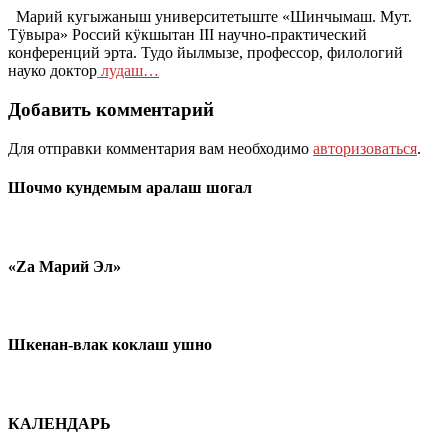
Марий кугыжаныш университетыште «Шинчымаш. Мут.
Тӱвыра» Россий кӱкшытан III научно-практический
конференций эрта. Тудо йылмызе, профессор, филологий
науко доктор
лудаш…
Добавить комментарий
Для отправки комментария вам необходимо
авторизоваться
.
Шочмо кундемым аралаш шогал
«Zа Марий Эл»
Шкенан-влак коклаш ушно
КАЛЕНДАРЬ