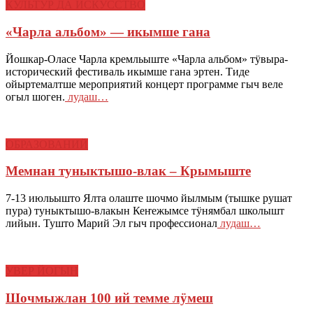
КУЛЬТУР ДА ИСКУССТВО
«Чарла альбом» — икымше гана
Йошкар-Оласе Чарла кремльыште «Чарла альбом» тӱвыра-
исторический фестиваль икымше гана эртен. Тиде
ойыртемалтше мероприятий концерт программе гыч веле
огыл шоген.
лудаш…
ОБРАЗОВАНИЙ
Мемнан туныктышо-влак – Крымыште
7-13 июльышто Ялта олаште шочмо йылмым (тышке рушат
пура) туныктышо-влакын Кеҥежымсе тӱнямбал школышт
лийын. Тушто Марий Эл гыч профессионал
лудаш…
УВЕР ЙОГЫН
Шочмыжлан 100 ий темме лӱмеш