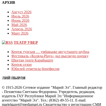
АРХИВ
Август 2026
Июль 2026
Июнь 2026
Май 2026
Апрель 2026
Март 2026
ТЕАТР УВЕР
Кеҥеж тургым … умбакыже августышто шуйна
Фестиваль «Коляда-Plays» дал высокую оценку
Шкетан театр Карайыште
Кеҥеж сезон
Юбилей отметила бенефисом
ЛИЙ ПЫРЛЯ
© 1915-2026 Сетевое издание "Марий Эл". Главный редактор
- Пехметова Светлана Федоровна. Учредитель, редакция,
издатель ГАУ Республики Марий Эл "Информационное
агентство "Марий Эл". Тел.: (8362) 49-55-11. E-mail:
marielgazet@mediamari.ru Свидетельство о регистрации СМИ