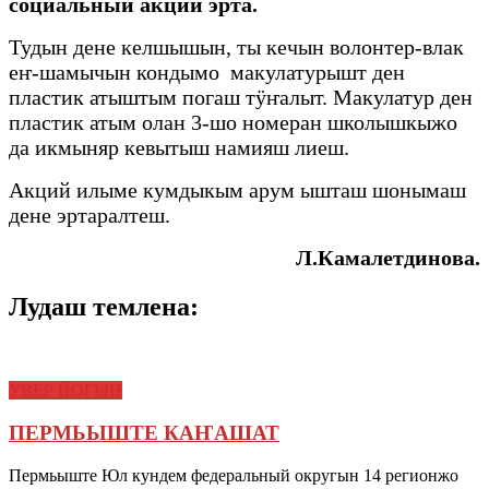
социальный акций эрта.
Тудын дене келшышын, ты кечын волонтер-влак
еҥ-шамычын кондымо макулатурышт ден
пластик атыштым погаш тӱҥалыт. Макулатур ден
пластик атым олан 3-шо номеран школышкыжо
да икмыняр кевытыш намияш лиеш.
Акций илыме кумдыкым арум ышташ шонымаш
дене эртаралтеш.
Л.Камалетдинова.
Лудаш темлена:
УВЕР ЙОГЫН
ПЕРМЬЫШТЕ КАҤАШАТ
Пермьыште Юл кундем федеральный округын 14 регионжо