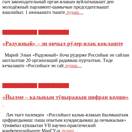
гыч законодательный орган-влакын вуйлатышышт ден
молодёжный парламент-шамычын председательышт
вашлийыт. 1 июньышто тыште
лудаш…
ОБРАЗОВАНИЙ
УВЕР ЙОГЫН
«Радужный» – эн ончыл рӱдер-влак коклаште
Марий Элын «Радужный» йоча рӱдерже Российын эн сайлан
шотлалтше 20 организаций радамыш пурталтын. Тиде
кечылаште «Российысе эн сай
лудаш…
ОБРАЗОВАНИЙ
УВЕР ЙОГЫН
«Йылме – калыкын тӱвыражын цифран кодшо»
Лач тыге палемден «Российысе калык-влакын йылмыштым
цифраҥдымаш: паша опытым кумдаҥдымаш да ончыкылык»
тӱнямбал кӱкшытан VII научно-практический
конференцийыште МарГУ-н
лудаш…