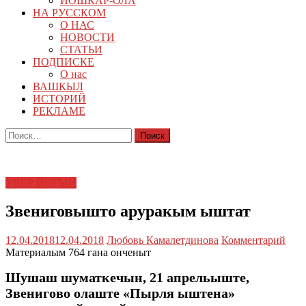
ЙОШКАР-ОЛА
НА РУССКОМ
О НАС
НОВОСТИ
СТАТЬИ
ПОДПИСКЕ
О нас
ВАШКЫЛ
ИСТОРИЙ
РЕКЛАМЕ
Найти:
УВЕР ЙОГЫН
Звениговышто аруракым ыштат
12.04.2018
12.04.2018
Любовь Камалетдинова
Комментарий
Материалым 764 гана онченыт
Шушаш шуматкечын, 21 апрельыште,
Звенигово олаште «Пырля ыштена»