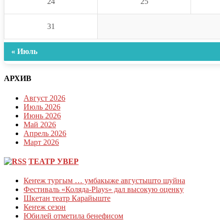
24
25
31
« Июль
АРХИВ
Август 2026
Июль 2026
Июнь 2026
Май 2026
Апрель 2026
Март 2026
ТЕАТР УВЕР
Кеҥеж тургым … умбакыже августышто шуйна
Фестиваль «Коляда-Plays» дал высокую оценку
Шкетан театр Карайыште
Кеҥеж сезон
Юбилей отметила бенефисом