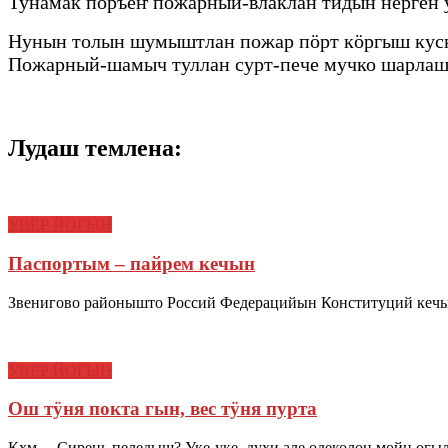
Тунамак пӧръеҥ пожарный-влаклан тидын нерген 
Нунын толын шумыштлан пожар пӧрт кӧргыш кусне
Пожарный-шамыч туллан сурт-пече мучко шарлаш 
Лудаш темлена:
УВЕР ЙОГЫН
Паспортым – пайрем кечын
Звенигово районышто Россий Федерацийын Конституций кечыж
УВЕР ЙОГЫН
Ош тӱня покта гын, вес тӱня пурта
Кхм… Сирень пеледыш? Уке-уке, духи але одеколон мойн ог