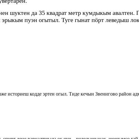
увертарен.
н шуктен да 35 квадрат метр кумдыкым авалтен. П
эрыкым пуэн огытыл. Туге гынат пӧрт леведыш ло
е историеш кодде эртен огыл. Тиде кечын Звенигово район а
ыл, спирт дене варналтшыла ок чуч – пеледышынак, шошымсо 