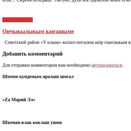
УВЕР ЙОГЫН
Ончыкылыкым каҥашыме
Советский район «У илыш» колхоз негызеш шӧр озанлыкым в
Добавить комментарий
Для отправки комментария вам необходимо
авторизоваться
.
Шочмо кундемым аралаш шогал
«Zа Марий Эл»
Шкенан-влак коклаш ушно