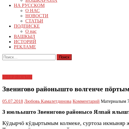
ЙОШКАР-ОЛА
НА РУССКОМ
О НАС
НОВОСТИ
СТАТЬИ
ПОДПИСКЕ
О нас
ВАШКЫЛ
ИСТОРИЙ
РЕКЛАМЕ
Найти:
УВЕР ЙОГЫН
Звенигово районышто волгенче пӧртым
05.07.2018
Любовь Камалетдинова
Комментарий
Материалым 7
3 июльышто Звенигово районысо
Ялпай ялышт
Кӱдырчӧ кӱдыртымым колмеке, суртоза икмыняр ж