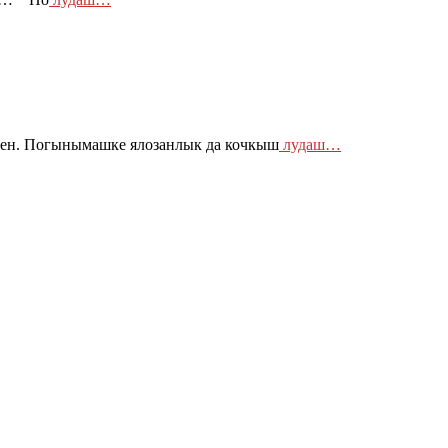
ен. Погынымашке ялозанлык да кочкыш
лудаш…