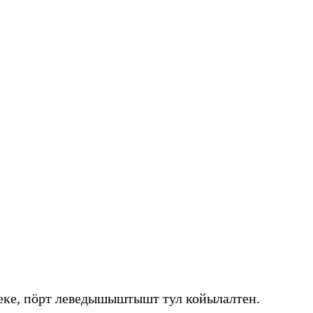
еке, пӧрт леведышыштышт тул койылалтен.