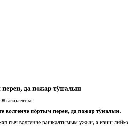
 перен, да пожар тӱҥалын
08 гана онченыт
е волгенче пӧртым перен, да пожар тӱҥалын.
ап гыч волгенче рашкалтымым ужын, а изиш лийм