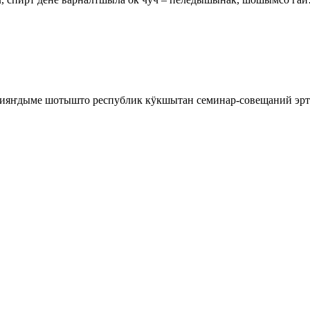
ияҥдыме шотышто республик кӱкшытан семинар-совещаний эрт