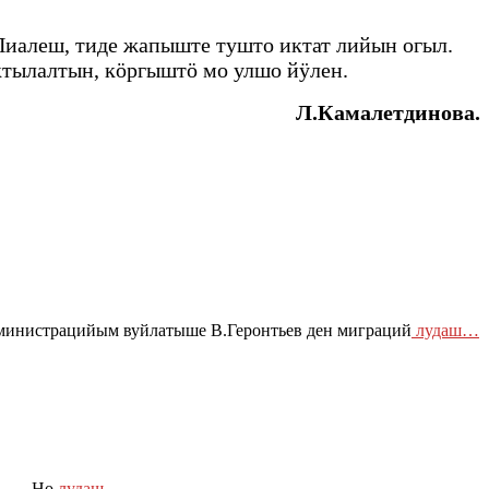
иалеш, тиде жапыште тушто иктат лийын огыл.
ктылалтын, кӧргыштӧ мо улшо йӱлен.
Л.Камалетдинова.
дминистрацийым вуйлатыше В.Геронтьев ден миграций
лудаш…
гай… Но
лудаш…