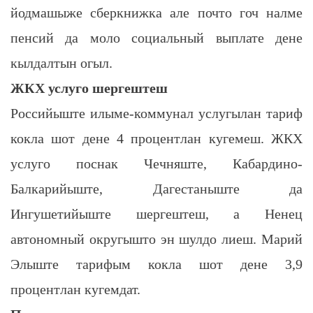
йодмашыже сберкнижка але почто гоч налме
пенсий да моло социальный выплате дене
кылдалтын огыл.
ЖКХ услуго шергештеш
Российыште илыме-коммунал услугылан тариф
кокла шот дене 4 процентлан кугемеш. ЖКХ
услуго поснак Чечняште, Кабардино-
Балкарийыште, Дагестаныште да
Ингушетийыште шергештеш, а Ненец
автономный округышто эн шулдо лиеш. Марий
Элыште тарифым кокла шот дене 3,9
процентлан кугемдат.