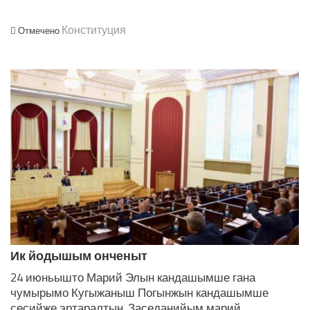
Конституция
Отмечено
ЛУДАШ ТЕМЛЕНА:
Ик йодышым онченыт
24 июньышто Марий Элын кандашымше гана
чумырымо Кугыжаныш Погынжын кандашымше
сесийже эртаралтын. Заседанийым марий