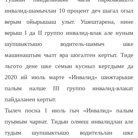
инвалид-шамычлан 10 процент деч шагал огыл
верым ойырышаш улыт. Ушештарена, нине
верыш I да II группо инвалид-влак але нуным
шупшыктышо водитель-шамыч шке
машинаштым чылт яра шогалтен кертыт. Тиде
льгото дене шке семын кусныл кертдыме да
2020 ий июль марте «Инвалид» шижтарыше
палым налше III группо инвалид-влакат
пайдаланен кертыт.
Тылеч посна 1 июль гыч «Инвалид» палым
пуымым чарнат. Тидын олмеш инвалидлан але
тудым шупшыктышо водительлан шке