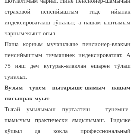
шотлалтмым чарнат. Нине пенсионер-шамычын
страховой пенсийыштым тиде ийынак
индексироватлаш тӱҥалыт, а пашам ыштымым
чарнымекышт огыл.
Паша корным мучашлыше пенсионер-влакын
пенсийыштым тичмашнек индексироватлат. А
75 ияш деч кугурак-влаклан ешарен тӱлаш
тӱҥалыт.
Вузым тунем пытарыше-шамыч пашам
писынрак муыт
Тыгай умылымаш пурталтеш – тунемше-
шамычым практически ямдылымаш. Тидыже
кӱшыл да кокла профессиональный