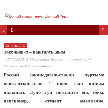
КУЧЕМЫШТЕ
Законышко – вашталтышым
02.07.2020
Маргарита Иванова
Комментарий
Материалым 851 гана онченыт
Россий законодательствыш пуртымо
вашталтыш-влак 1 июль гыч вийым
налыныт. Нуно тӱҥ шотышто еш, йоча,
пенсионер, студент, амалкалче,