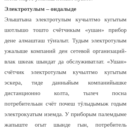
Электротулым – ондалыде
Элыштына электротулым кучылтмо кугытым
шотлышо тошто счётчикым «ушан» прибор
дене алмашташ тӱҥалыт. Тудым электротулым
ужалыше компаний ден сетевой организаций-
влак шкеак шындат да обслуживатлат. «Ушан»
счётчик электротулым кучылтмо кугытым
эскера, тиде данныйым компанийышке
дистанционно колта, тылеч посна
потребительын счёт почеш тӱлыдымыж годым
электрокуатым иземда. У приборым палемдыме
жапыште огыт шынде гын, потребитель