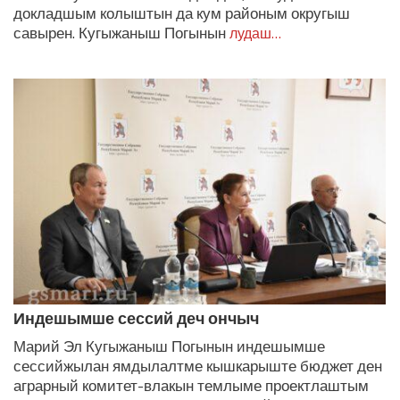
докладшым колыштын да кум районым округыш
савырен. Кугыжаныш Погынын
лудаш…
Индешымше сессий деч ончыч
Марий Эл Кугыжаныш Погынын индешымше
сессийжылан ямдылалтме кышкарыште бюджет ден
аграрный комитет-влакын темлыме проектлаштым