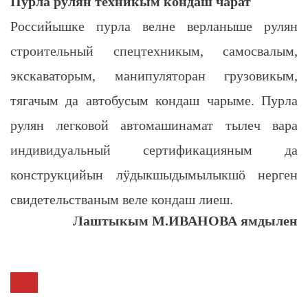
Пурла рулян техникым кондаш чарат
Российышке пурла велне верланыше рулян
строительный спецтехникым, самосвалым,
экскаваторым, манипуляторан грузовикым,
тягачым да автобусым кондаш чарыме. Пурла
рулян легковой автомашинамат тылеч вара
индивидуальный сертификацияным да
конструкцийын лӱдыкшыдымылыкшӧ нерген
свидетельстваным веле кондаш лиеш.
Лаштыкым М.ИВАНОВА ямдылен