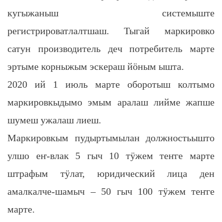
кугыжаныш системыште
регистрироватлалтшаш. Тыгай маркировко
сатун производитель деч потребитель марте
эртыме корныжым эскераш йӧным ышта.
2020 ий 1 июль марте оборотыш колтымо
маркировкыдымо эмым аралаш лийме жапше
шумеш ужалаш лиеш.
Маркировкым пудыртымылан должностьышто
улшо еҥ-влак 5 гыч 10 тӱжем теҥге марте
штрафым тӱлат, юридический лица ден
амалкалче-шамыч – 50 гыч 100 тӱжем теҥге
марте.