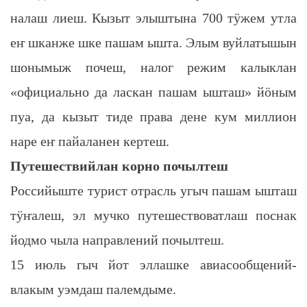
налаш лиеш. Кызыт элыштына 700 тӱжем утла
еҥ шканже шке пашам ышта. Элым вуйлатышын
шонымыж почеш, налог режим калыклан
«официально да ласкан пашам ышташ» йӧным
пуа, да кызыт тиде права дене кум миллион
наре еҥ пайаланен кертеш.
Путешествийлан корно почылтеш
Российыште турист отрасль угыч пашам ышташ
тӱҥалеш, эл мучко путешествоватлаш поснак
йодмо чыла направлений почылтеш.
15 июль гыч йот эллашке авиасообщений-
влакым уэмдаш палемдыме.