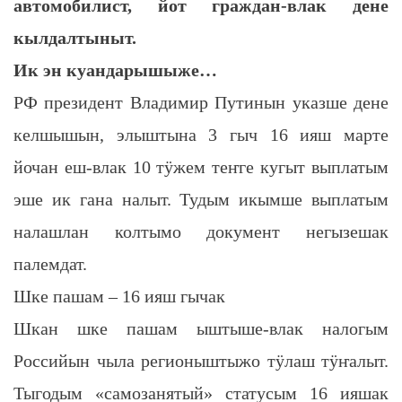
автомобилист, йот граждан-влак дене
кылдалтыныт.
Ик эн куандарышыже…
РФ президент Владимир Путинын указше дене
келшышын, элыштына 3 гыч 16 ияш марте
йочан еш-влак 10 тӱжем теҥге кугыт выплатым
эше ик гана налыт. Тудым икымше выплатым
налашлан колтымо документ негызешак
палемдат.
Шке пашам – 16 ияш гычак
Шкан шке пашам ыштыше-влак налогым
Российын чыла регионыштыжо тӱлаш тӱҥалыт.
Тыгодым «самозанятый» статусым 16 ияшак