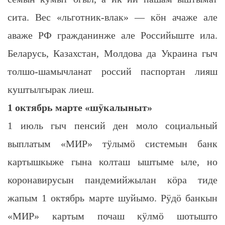
сита. Вес «льготник-влак» — кӧн ачаже але
аваже РФ гражданинже але Российыште ила.
Беларусь, Казахстан, Молдова да Украина гыч
толшо-шамычланат россий паспортан лияш
куштылгырак лиеш.
1 октябрь марте «шӱкалыныт»
1 июль гыч пенсий ден моло социальный
выплатым «МИР» тӱлымӧ системын банк
картышкыже гына колташ ыштыме ыле, но
коронавирусын пандемийжылан кӧра тиде
жапым 1 октябрь марте шуйымо. Рӱдӧ банкын
«МИР» картым почаш кӱлмӧ шотышто