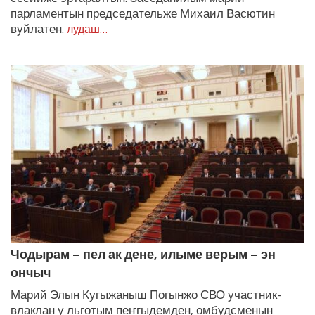
парламентын председательже Михаил Васютин
вуйлатен.
лудаш…
Чодырам – пел ак дене, илыме верым – эн
ончыч
Марий Элын Кугыжаныш Погынжо СВО участник-
влаклан у льготым пеҥгыдемден, омбудсменын