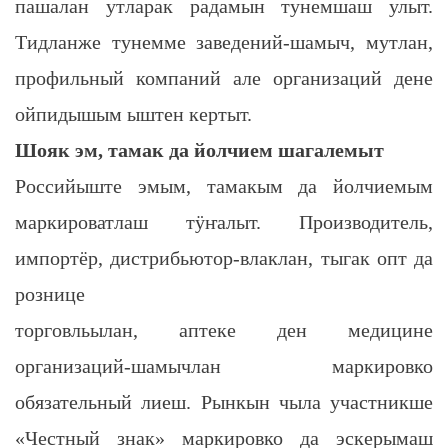
пашалан утларак радамын тунемшаш улыт.
Тидланже тунемме заведений-шамыч, мутлан,
профильный компаний але организаций дене
ойпидышым ыштен кертыт.
Шояк эм, тамак да йолчием шагалемыт
Российыште эмым, тамакым да йолчиемым
маркироватлаш тӱҥалыт. Производитель,
импортёр, дистрибьютор-влаклан, тыгак опт да
рознице
торговльылан, аптеке ден медицине
организаций-шамычлан маркировко
обязательный лиеш. Рынкын чыла участникше
«Честный знак» маркировко да эскерымаш