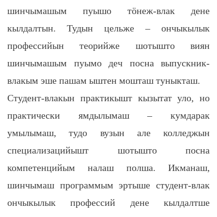
шинчымашым пуышо тӧнеж-влак дене
кылдалтын. Тудын цельже – ончыкылык
профессийын теорийже шотышто виян
шинчымашым пуымо деч посна выпускник-
влакым эше пашам ыштен мошташ туныкташ.
Студент-влакын практикышт кызытат уло, но
практически ямдылымаш – кумдарак
умылымаш, тудо вузын але колледжын
специализацийышт шотышто посна
компетенцийым налаш полша. Икманаш,
шинчымаш программым эртыше
студент-влак
ончыкылык профессий дене кылдалтше