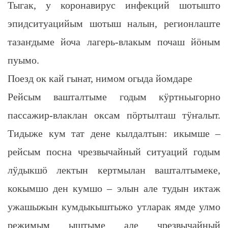
Тыгак, у коронавирус инфекций шотышто
эпидситуацийым шотыш налын, регионлаште
тазаҥдыме йоча лагерь-влакым почаш йӧным
пуымо.
Поезд ок кай гынат, нимом огыда йомдаре
Рейсым вашталтыме годым кӱртньыгорно
пассажир-влаклан оксам пӧртылташ тӱҥалыт.
Тидыже кум тат дене кылдалтын: икымше –
рейсым посна чрезвычайный ситуаций годым
лӱдыкшӧ лектын кертмылан вашталтымеке,
кокымшо ден кумшо – элын але тудын иктаж
ужашыжын кумдыкыштыжо утларак ямде улмо
режимым ыштыме але чрезвычайный