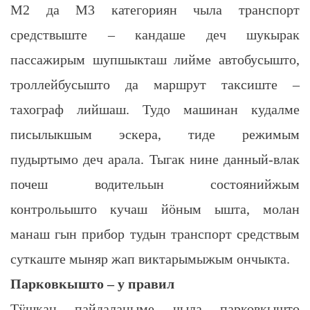
М2 да М3 категориян чыла транспорт
средствыште – кандаше деч шукырак
пассажирым шупшыкташ лийме автобусышто,
троллейбусышто да маршрут таксиште –
тахограф лийшаш. Тудо машинан кудалме
писылыкшым эскера, тиде режимым
пудыртымо деч арала. Тыгак нине данный-влак
почеш водительын состоянийжым
контрольышто кучаш йӧным ышта, молан
манаш гын прибор тудын транспорт средствым
суткаште мыняр жап виктарымыжым ончыкта.
Парковкышто – у правил
Тӱшкан пайдаланыме чыла парковкышто