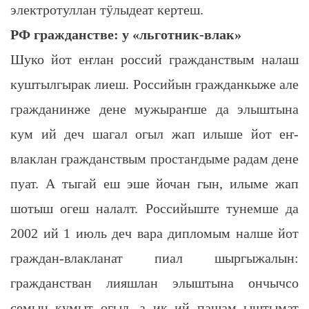
электротуллан тӱлыдеат кертеш.
РФ гражданстве: у «льготник-влак»
Шуко йот еҥлан россий гражданствым налаш
куштылгырак лиеш. Российын гражданкыже але
гражданинже дене мужыраҥше да элыштына
кум ий деч шагал огыл жап илыше йот еҥ-
влаклан гражданствым простаҥдыме радам дене
пуат. А тыгай еш эше йочан гын, илыме жап
шотыш огеш налалт. Российыште тунемше да
2002 ий 1 июль деч вара дипломым налше йот
граждан-влакланат пиал шыргыжалын:
гражданстван лияшлан элыштына ончычсо
семын кумыт огыл, а ик ий пашам ыштымат