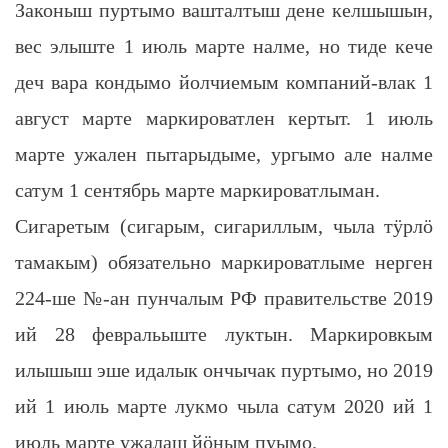
Законыш пуртымо вашталтыш дене келшышын,
вес элыште 1 июль марте налме, но тиде кече
деч вара кондымо йолчиемым компаний-влак 1
август марте маркироватлен кертыт. 1 июль
марте ужален пытарыдыме, ургымо але налме
сатум 1 сентябрь марте маркироватлыман.
Сигаретым (сигарым, сигариллым, чыла тӱрлӧ
тамакым) обязательно маркироватлыме нерген
224-ше №-ан пунчалым РФ правительстве 2019
ий 28 февральыште луктын. Маркировкым
илышыш эше идалык ончычак пуртымо, но 2019
ий 1 июль марте лукмо чыла сатум 2020 ий 1
июль марте ужалаш йӧным пуымо.