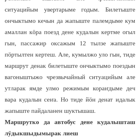
ситуацийым увертарыме годым. Билетыште
ончыктымо кечын да жапыште палемдыме кум
амаллан кӧра поезд дене кудалын кертме огыл
гын, пассажир оксажым 12 тылзе жапыште
пӧртылтен кертеш. Але, кумылжо уло гын, тиде
маршрут денак билетыште ончыктымо поездын
вагоныштыжо чрезвычайный ситуацийым але
утларак ямде улмо режимым кораҥдыме деч
вара кудалын сеҥа. Но тиде йӧн денат идалык
жапыште пайдаланен шуктышаш.
Маршрутко да автобус дене кудалышташ
лӱдыкшыдымырак лиеш