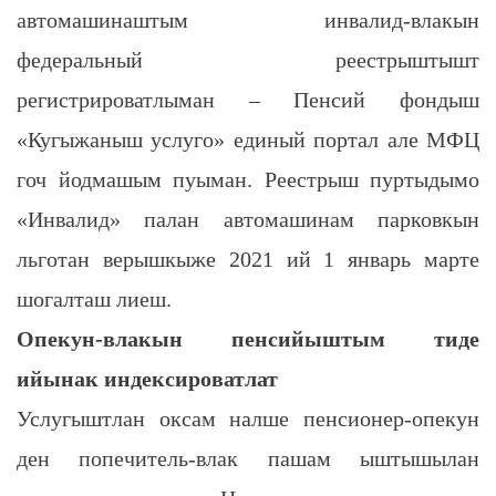
автомашинаштым инвалид-влакын
федеральный реестрыштышт
регистрироватлыман – Пенсий фондыш
«Кугыжаныш услуго» единый портал але МФЦ
гоч йодмашым пуыман. Реестрыш пуртыдымо
«Инвалид» палан автомашинам парковкын
льготан верышкыже 2021 ий 1 январь марте
шогалташ лиеш.
Опекун-влакын пенсийыштым тиде
ийынак индексироватлат
Услугыштлан оксам налше пенсионер-опекун
ден попечитель-влак пашам ыштышылан