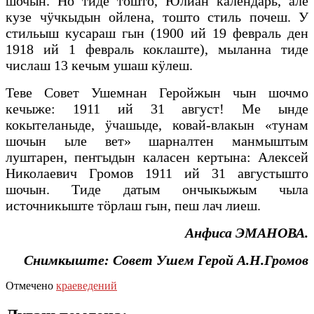
шочын. Но тиде тошто, Юлиан календарь, але
кузе чӱчкыдын ойлена, тошто стиль почеш. У
стильыш кусараш гын (1900 ий 19 февраль ден
1918 ий 1 февраль коклаште), мыланна тиде
числаш 13 кечым ушаш кӱлеш.
Теве Совет Ушемнан Геройжын чын шочмо
кечыже: 1911 ий 31 август! Ме ынде
кокытеланыде, ӱчашыде, ковай-влакын «тунам
шочын ыле вет» шарналтен манмыштым
луштарен, пеҥгыдын каласен кертына: Алексей
Николаевич Громов 1911 ий 31 августышто
шочын. Тиде датым ончыкыжым чыла
источникыште тӧрлаш гын, пеш лач лиеш.
Анфиса ЭМАНОВА.
Снимкыште: Совет Ушем Герой А.Н.Громов
Отмечено
краеведений