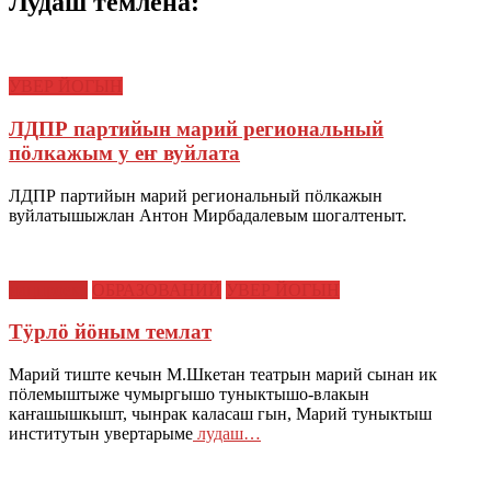
Лудаш темлена:
УВЕР ЙОГЫН
ЛДПР партийын марий региональный
пӧлкажым у еҥ вуйлата
ЛДПР партийын марий региональный пӧлкажын
вуйлатышыжлан Антон Мирбадалевым шогалтеныт.
нацпроект
ОБРАЗОВАНИЙ
УВЕР ЙОГЫН
Тӱрлӧ йӧным темлат
Марий тиште кечын М.Шкетан театрын марий сынан ик
пӧлемыштыже чумыргышо туныктышо-влакын
каҥашышкышт, чынрак каласаш гын, Марий туныктыш
институтын увертарыме
лудаш…