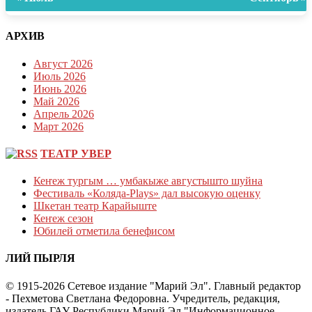
АРХИВ
Август 2026
Июль 2026
Июнь 2026
Май 2026
Апрель 2026
Март 2026
ТЕАТР УВЕР
Кеҥеж тургым … умбакыже августышто шуйна
Фестиваль «Коляда-Plays» дал высокую оценку
Шкетан театр Карайыште
Кеҥеж сезон
Юбилей отметила бенефисом
ЛИЙ ПЫРЛЯ
© 1915-2026 Сетевое издание "Марий Эл". Главный редактор
- Пехметова Светлана Федоровна. Учредитель, редакция,
издатель ГАУ Республики Марий Эл "Информационное