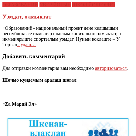
ОБРАЗОВАНИЙ
УВЕР ЙОГЫН
ШКОЛ ЙОЛГОРНО
Уэмдат, олмыктат
«Образований» национальный проект дене келшышын
республикысе икмыняр школым капитально олмыктат, а
икмынярыште спортзалым уэмдат. Нунын коклаште – У
Торъял
лудаш…
Добавить комментарий
Для отправки комментария вам необходимо
авторизоваться
.
Шочмо кундемым аралаш шогал
«Zа Марий Эл»