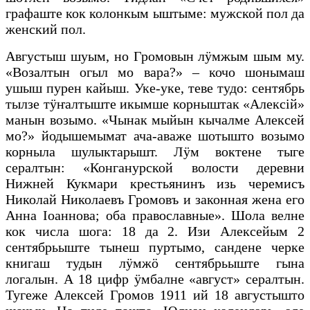
графаште кок колонкым ыштыме: мужской пол да
женский пол.
Августыш шуым, но Громовын лӱмжым шым му.
«Возалтын огыл мо вара?» – кочо шонымаш
ушыш пурен кайыш. Уке-уке, теве тудо: сентябрь
тылзе тӱҥалтыште икымше корныштак «Алексiй»
манын возымо. «Чынак мыйын кычалме Алексей
мо?» йодышемымат ача-аваже шотышто возымо
корныла шулыктарышт. Лӱм воктене тыге
сералтын: «Конганурской волости деревни
Нижней Кукмари крестьянинъ изь черемисъ
Николай Николаевъ Громовъ и законная жена его
Анна Iоаннова; оба православные». Шола велне
кок числа шога: 18 да 2. Изи Алексейым 2
сентябрьыште тынеш пуртымо, сандене черке
книгаш тудын лӱмжӧ сентябрьыште гына
логалын. А 18 цифр ӱмбалне «август» сералтын.
Тугеже Алексей Громов 1911 ий 18 августышто