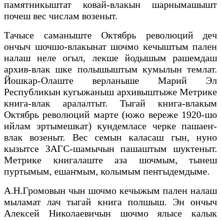
памятникыштат ковай-влакын шарнымашышт
почеш вес числам возеныт.
Тачысе саманыште Октябрь революций деч
ончыч шочшо-влакынат шочмо кечыштым пален
налаш неле огыл, лекше йодышым рашемдаш
архив-влак шке полышыштым кумылын темлат.
Йошкар-Олаште верланыше Марий Эл
Республикын кугыжаныш архивыштыже Метрике
книга-влак аралалтыт. Тыгай книга-влакым
Октябрь революций марте (южо вереже 1920-шо
ийлам эртымешкат) кундемласе черке пашаеҥ-
влак возеныт. Вес семын каласаш гын, нуно
кызытсе ЗАГС-шамычын пашаштым шуктеныт.
Метрике книгалаште аза шочмым, тынеш
пуртымым, ешаҥмым, колымым пеҥгыдемдыме.
А.Н.Громовын чын шочмо кечыжым пален налаш
мыламат лач тыгай книга полшыш. Эн ончыч
Алексей Николаевичын шочмо ялысе калык