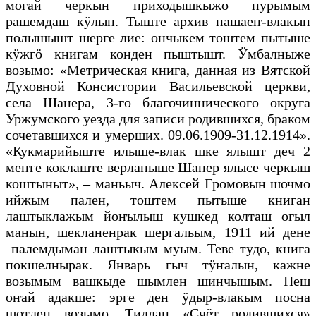
могай черкын приходышкыжо пурымым
рашемдаш кӱлын. Тыште архив пашаеҥ-влакын
полышышт шерге лие: ончыкем тоштем пытыше
кӱжгӧ книгам конден пыштышт. Ӱмбалныже
возымо: «Метрическая книга, данная из Вятской
Духовной Консистории Васильевской церкви,
села Шанера, 3-го благочиннического округа
Уржумского уезда для записи родившихся, браком
сочетавшихся и умерших. 09.06.1909-31.12.1914».
«Кукмарийыште илыше-влак шке ялышт деч 2
меҥге коклаште верланыше Шанер ялысе черкыш
коштыныт», – маньыч. Алексей Громовын шочмо
ийжым пален, тоштем пытыше книган
лаштыклажым йоҥылыш кушкед колташ огыл
манын, шекланенрак шергальым, 1911 ий дене
палемдыман лаштыкым муым. Теве тудо, книга
покшелнырак. Январь гыч тӱҥалын, кажне
возымым вашкыде шымлен шинчышым. Пеш
оҥай адакше: эрге ден ӱдыр-влакым посна
шотлен возымо. Тидлан «Счёт родившихся»