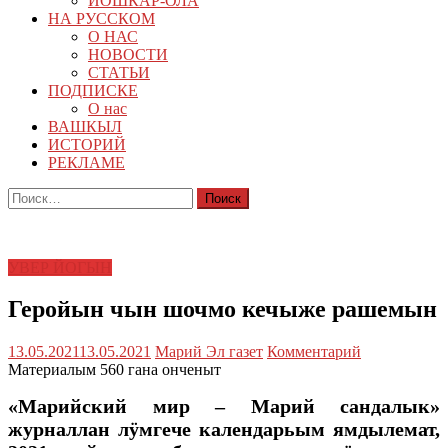
ЙОШКАР-ОЛА
НА РУССКОМ
О НАС
НОВОСТИ
СТАТЬИ
ПОДПИСКЕ
О нас
ВАШКЫЛ
ИСТОРИЙ
РЕКЛАМЕ
Найти:
УВЕР ЙОГЫН
Геройын чын шочмо кечыже рашемын
13.05.2021
13.05.2021
Марий Эл газет
Комментарий
Материалым 560 гана онченыт
«Марийский мир – Марий сандалык»
журналлан лӱмгече календарьым ямдылемат,