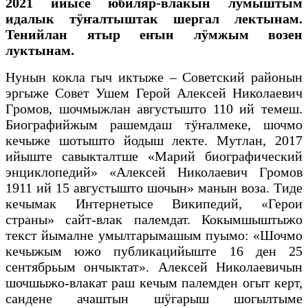
2021 ийысе юбиляр-влакын лӱмыштым
идалык тӱҥалтыштак шергал лектынам.
Тенийлан ятыр еҥын лӱмжым возен
луктынам.
Нунын кокла гыч иктыже – Советский районын
эргыже Совет Ушем Герой Алексей Николаевич
Громов, шочмыжлан августышто 110 ий темеш.
Биографийжым рашемдаш тӱҥалмеке, шочмо
кечыже шотышто йодыш лекте. Мутлан, 2017
ийыште савыкталтше «Марий биографический
энциклопедий» «Алексей Николаевич Громов
1911 ий 15 августышто шочын» манын воза. Тиде
кечымак Интернетысе Википедий, «Герои
страны» сайт-влак палемдат. Кокымшыштыжо
текст йымалне умылтарымашым пуымо: «Шочмо
кечыжым южо публикацийыште 16 ден 25
сентябрьым ончыктат». Алексей Николаевичын
шочшыжо-влакат раш кечым палемден огыт керт,
сандене ачаштын шӱгарыш шогылтыме