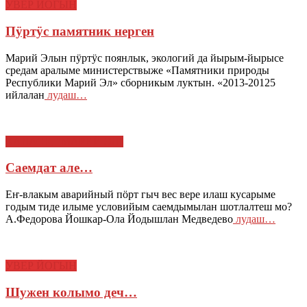
УВЕР ЙОГЫН
Пӱртӱс памятник нерген
Марий Элын пӱртӱс поянлык, экологий да йырым-йырысе
средам аралыме министерствыже «Памятники природы
Республики Марий Эл» сборникым луктын. «2013-20125
ийлалан
лудаш…
КАЛАСЕ, "МАРИЙ ЭЛ"
Саемдат але…
Еҥ-влакым аварийный пӧрт гыч вес вере илаш кусарыме
годым тиде илыме условийым саемдымылан шотлалтеш мо?
А.Федорова Йошкар-Ола Йодышлан Медведево
лудаш…
УВЕР ЙОГЫН
Шужен колымо деч…