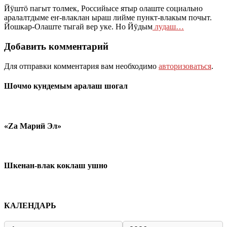
Йӱштӧ пагыт толмек, Российысе ятыр олаште социально
аралалтдыме еҥ-влаклан ыраш лийме пункт-влакым почыт.
Йошкар-Олаште тыгай вер уке. Но Йӱдым
лудаш…
Добавить комментарий
Для отправки комментария вам необходимо
авторизоваться
.
Шочмо кундемым аралаш шогал
«Zа Марий Эл»
Шкенан-влак коклаш ушно
КАЛЕНДАРЬ